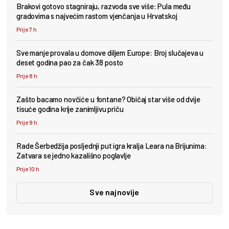
Brakovi gotovo stagniraju, razvoda sve više: Pula među
gradovima s najvećim rastom vjenčanja u Hrvatskoj
Prije 7 h
Sve manje provala u domove diljem Europe: Broj slučajeva u
deset godina pao za čak 38 posto
Prije 8 h
Zašto bacamo novčiće u fontane? Običaj star više od dvije
tisuće godina krije zanimljivu priču
Prije 9 h
Rade Šerbedžija posljednji put igra kralja Leara na Brijunima:
Zatvara se jedno kazališno poglavlje
Prije 10 h
Sve najnovije