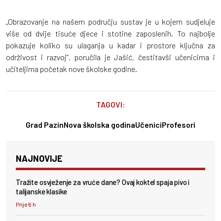
„Obrazovanje na našem području sustav je u kojem sudjeluje
više od dvije tisuće djece i stotine zaposlenih. To najbolje
pokazuje koliko su ulaganja u kadar i prostore ključna za
održivost i razvoj“, poručila je Jašić, čestitavši učenicima i
učiteljima početak nove školske godine.
TAGOVI:
Grad Pazin
Nova školska godina
Učenici
Profesori
NAJNOVIJE
Tražite osvježenje za vruće dane? Ovaj koktel spaja pivo i
talijanske klasike
Prije 6 h