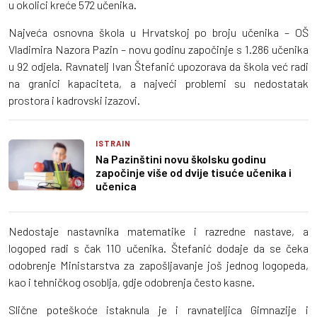
u okolici kreće 572 učenika.
Najveća osnovna škola u Hrvatskoj po broju učenika – OŠ
Vladimira Nazora Pazin – novu godinu započinje s 1.286 učenika
u 92 odjela. Ravnatelj Ivan Štefanić upozorava da škola već radi
na granici kapaciteta, a najveći problemi su nedostatak
prostora i kadrovski izazovi.
ISTRAIN
Na Pazinštini novu školsku godinu
započinje više od dvije tisuće učenika i
učenica
Nedostaje nastavnika matematike i razredne nastave, a
logoped radi s čak 110 učenika. Štefanić dodaje da se čeka
odobrenje Ministarstva za zapošljavanje još jednog logopeda,
kao i tehničkog osoblja, gdje odobrenja često kasne.
Slične poteškoće istaknula je i ravnateljica Gimnazije i