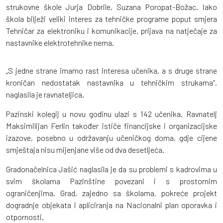
strukovne škole Jurja Dobrile, Suzana Poropat-Božac. Iako
škola bilježi veliki interes za tehničke programe poput smjera
Tehničar za elektroniku i komunikacije, prijava na natječaje za
nastavnike elektrotehnike nema.
„S jedne strane imamo rast interesa učenika, a s druge strane
kroničan nedostatak nastavnika u tehničkim strukama“,
naglasila je ravnateljica.
Pazinski kolegij u novu godinu ulazi s 142 učenika. Ravnatelj
Maksimilijan Ferlin također ističe financijske i organizacijske
izazove, posebno u održavanju učeničkog doma, gdje cijene
smještaja nisu mijenjane više od dva desetljeća.
Gradonačelnica Jašić naglasila je da su problemi s kadrovima u
svim školama Pazinštine povezani i s prostornim
ograničenjima. Grad, zajedno sa školama, pokreće projekt
dogradnje objekata i apliciranja na Nacionalni plan oporavka i
otpornosti.