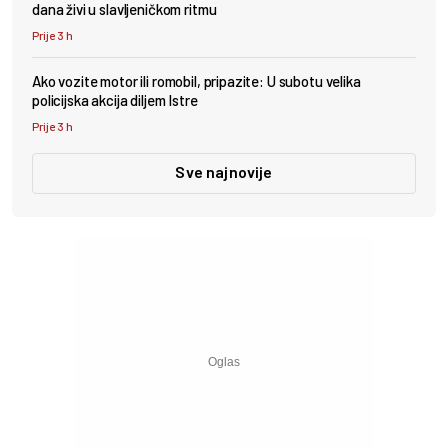
dana živi u slavljeničkom ritmu
Prije 3 h
Ako vozite motor ili romobil, pripazite: U subotu velika
policijska akcija diljem Istre
Prije 3 h
Sve najnovije