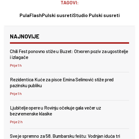
TAGOVI:
PulaFlash
Pulski susreti
Studio Pulski susreti
NAJNOVIJE
Chili Fest ponovno stiže u Buzet: Otvoren poziv za ugostitelje
i izlagače
Prije 1 h
Rezidentica Kuće za pisce Emina Selimović stiže pred
pazinsku publiku
Prije 1 h
Ljubitelje opere u Rovinju očekuje gala večer uz
bezvremenske klasike
Prije 2 h
Sve je spremno za 58. Bumbarsku feštu: Vodnjan iduća tri