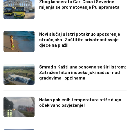
Zbog koncerata Carl Coxa i Severine
mijenja se prometovanje Pulaprometa
Novi slučaj u Istri potaknuo upozorenje
stručnjaka: Zaštitite privatnost svoje
djece na plaži!
Smrad s Kaštijuna ponovno se širi Istrom:
Zatražen hitan inspekcijski nadzor nad
gradovima i općinama
Nakon paklenih temperatura stiže dugo
očekivano osvježenje!