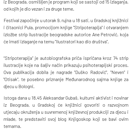
iz Beograda, osmišljen je program koji se sastoji od 15 izlaganja,
od kojih je dio vezan i za druge teme.
Festival započinje u utorak 9. rujna u 18 sati, u Gradskoj knjižnici
i čitaonici Pula, promocijom knjige "Stripoterapija" i otvaranjem
izložbe strip ilustracije beogradske autorice Ane Petrović, koja
će imati izlaganje na temu "Ilustratori kao dio društva".
“Stripoterapija” je autobiografska priča ispričana kroz 74 strip
ilustracije koje na šaljiv način prikazuju psihoterapijski proces.
Ova publikacija dobila je nagrade "Duško Radović", "Neven" i
"Otisak", te posebno priznanje Međunarodnog sajma knjige za
djecu u Bologni.
Istoga dana u 18.45 Aleksandar Gubaš, kulturni aktivist i novinar
iz Beograda, u Gradskoj će knjižnici govoriti o razvojnom
utjecaju okruženja u suvremenoj književnoj produkciji za djecu i
mlade, te predstaviti svoj blog Knjigoskop koji se bavi ovim
temama.