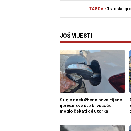
TAGOVI:
Gradsko gro
JOŠ VIJESTI
Stigle neslužbene nove cijene
goriva: Evo što bi vozače
moglo čekati od utorka