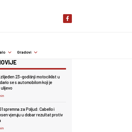
alo
Gradovi
OVIJE
zlijeđen 23-godišnji motociklist u
dario se s automobilom koji je
ulijevo
min
61 spremna za Poljud: Cabello i
ksen vjeruju u dobar rezultat protiv
a
min