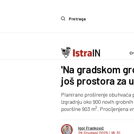
Pretraga
Cr
IstraIn
'Na gradskom gro
još prostora za 
Planirano proširenje obuhvaća p
izgradnju oko 900 novih grobnih
površine 903 m². Procijenjena vr
Igor Franković
26 Studeni 2025
I
18:31