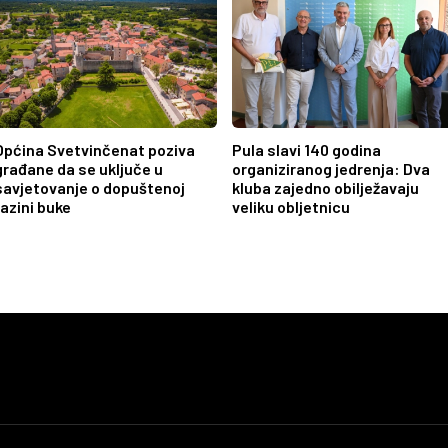
Općina Svetvinčenat poziva
Pula slavi 140 godina
građane da se uključe u
organiziranog jedrenja: Dva
savjetovanje o dopuštenoj
kluba zajedno obilježavaju
razini buke
veliku obljetnicu