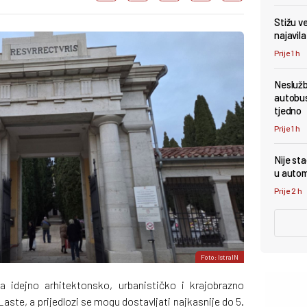
Stižu v
najavil
Prije 1 h
Nesluž
autobus
tjedno
Prije 1 h
Nije st
u autom
Prije 2 h
Foto: IstraIN
a idejno arhitektonsko, urbanističko i krajobrazno
Laste, a prijedlozi se mogu dostavljati najkasnije do 5.