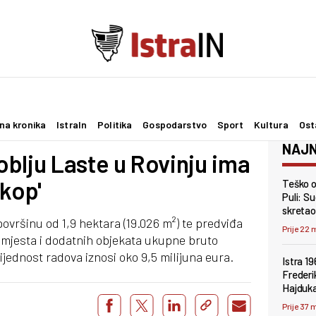
na kronika
IstraIn
Politika
Gospodarstvo
Sport
Kultura
Ost
NAJN
blju Laste u Rovinju ima
ukop'
Teško o
Puli: Su
skretao 
ovršinu od 1,9 hektara (19.026 m²) te predviđa
Prije 22 
 mjesta i dodatnih objekata ukupne bruto
ijednost radova iznosi oko 9,5 milijuna eura.
Istra 19
Frederi
Hajduk
Prije 37 