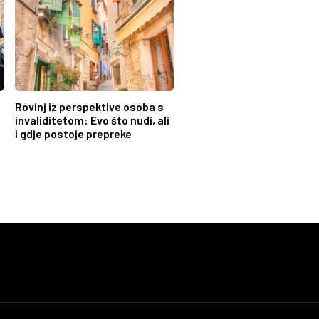
Rovinj iz perspektive osoba s
invaliditetom: Evo što nudi, ali
i gdje postoje prepreke