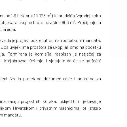
u od 1,9 hektara (19.026 m²) te predviđa izgradnju oko
 objekata ukupne bruto površine 903 m². Procijenjena
una eura.
ava da je projekt pokrenut odmah početkom mandata.
. Još uvijek ima prostora za ukop, ali smo na početku
ja. Formirana je komisija, raspisan je natječaj za
 i krajobrazno rješenje, i vjerujem da će se natječaj
ijedi izrada projektne dokumentacije i priprema za
lizaciju projektnih koraka, uslijediti i rješavanje
ikom Hrvatskom i privatnim vlasnicima, te izrazio
vom mandatu.