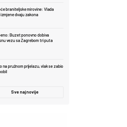
eće braniteljske mirovine: Vlada
a izmjene dvaju zakona
beno: Buzet ponovno dobiva
nu vezu sa Zagrebom tri puta
ao na pružnom prijelazu, vlak se zabio
obil
Sve najnovije