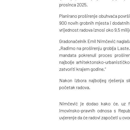
prosinca 2025.
Planirano proširenje obuhvaća površin
900 novih grobnih mjesta i dodatnih
vrijednost radova iznosi oko 9,5 milij
Gradonačelnik Emil Nimčević naglaš
„Radimo na proširenju groblja Laste
mandata pokrenuli proces proširen
najbolje arhitektonsko-urbanističko
zatvoriti krajem godine.“
Nakon izbora najboljeg rješenja sl
početak radova.
Nimčević je dodao kako će, uz fina
imovinsko-pravnih odnosa s Republ
uvjerenje da će radovi započeti u o