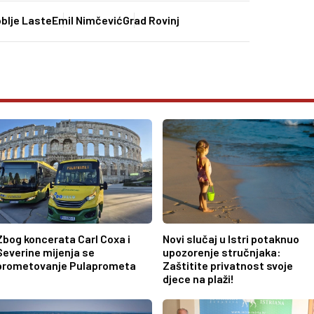
blje Laste
Emil Nimčević
Grad Rovinj
Zbog koncerata Carl Coxa i
Novi slučaj u Istri potaknuo
Severine mijenja se
upozorenje stručnjaka:
prometovanje Pulaprometa
Zaštitite privatnost svoje
djece na plaži!