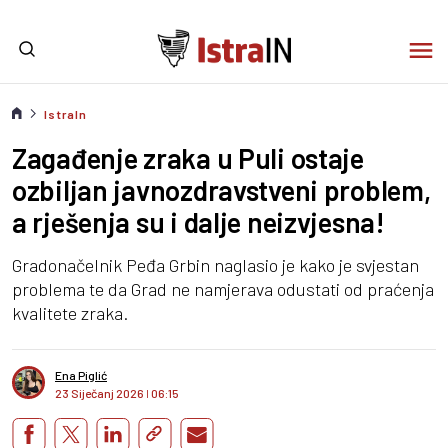
IstraIn
Zagađenje zraka u Puli ostaje
ozbiljan javnozdravstveni problem,
a rješenja su i dalje neizvjesna!
Gradonačelnik Peđa Grbin naglasio je kako je svjestan
problema te da Grad ne namjerava odustati od praćenja
kvalitete zraka.
Ena Piglić
23 Siječanj 2026
I
06:15