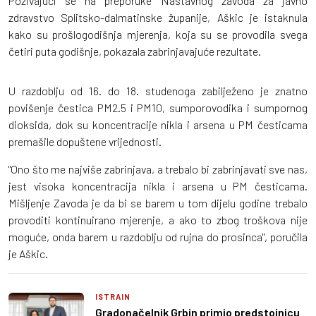
Pozivajući se na preporuke Nastavnog zavoda za javno
zdravstvo Splitsko-dalmatinske županije, Aškic je istaknula
kako su prošlogodišnja mjerenja, koja su se provodila svega
četiri puta godišnje, pokazala zabrinjavajuće rezultate.
U razdoblju od 16. do 18. studenoga zabilježeno je znatno
povišenje čestica PM2.5 i PM10, sumporovodika i sumpornog
dioksida, dok su koncentracije nikla i arsena u PM česticama
premašile dopuštene vrijednosti.
"Ono što me najviše zabrinjava, a trebalo bi zabrinjavati sve nas,
jest visoka koncentracija nikla i arsena u PM česticama.
Mišljenje Zavoda je da bi se barem u tom dijelu godine trebalo
provoditi kontinuirano mjerenje, a ako to zbog troškova nije
moguće, onda barem u razdoblju od rujna do prosinca", poručila
je Aškic.
ISTRAIN
Gradonačelnik Grbin primio predstojnicu