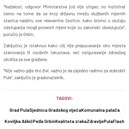
"Nažalost, odgovor Ministarstva još nije stigao, no inzistirat
ćemo na tome da se kroz državnu mrežu službenih mjernih
stanica nadziru sve relevantne čestice, kako bismo u slučaju
odstupanja mogli provesti mjere koje su zakonski obvezujuće",
poručio je Grbin.
Zaključno je istaknuo kako cilj nije prepucavanje oko mjesta
stanovanja ili osobnih iskustava, već osiguravanje zdravijeg
okoliša za sve građane.
"Nije važno gdje tko živi, važno je da zajedno radimo za dobrobit
Pule", zaključio je gradonačelnik.
TAGOVI:
Grad Pula
Sjednica Gradskog vijeća
Komunalna palača
Koviljka Aškić
Peđa Grbin
Kvaliteta zraka
Zdravlje
PulaFlash