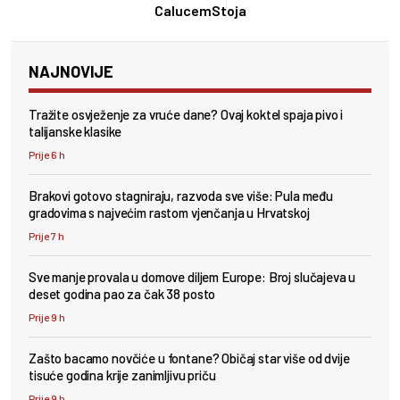
Calucem
Stoja
NAJNOVIJE
Tražite osvježenje za vruće dane? Ovaj koktel spaja pivo i
talijanske klasike
Prije 6 h
Brakovi gotovo stagniraju, razvoda sve više: Pula među
gradovima s najvećim rastom vjenčanja u Hrvatskoj
Prije 7 h
Sve manje provala u domove diljem Europe: Broj slučajeva u
deset godina pao za čak 38 posto
Prije 9 h
Zašto bacamo novčiće u fontane? Običaj star više od dvije
tisuće godina krije zanimljivu priču
Prije 9 h