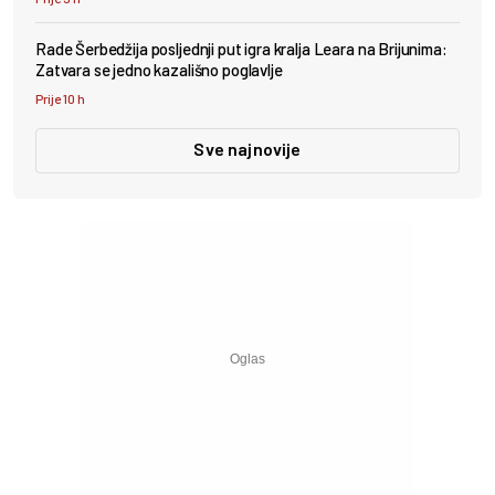
Rade Šerbedžija posljednji put igra kralja Leara na Brijunima:
Zatvara se jedno kazališno poglavlje
Prije 10 h
Sve najnovije