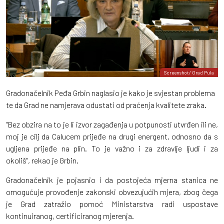
Screenshot/ Grad Pula
Gradonačelnik Peđa Grbin naglasio je kako je svjestan problema
te da Grad ne namjerava odustati od praćenja kvalitete zraka.
"Bez obzira na to je li izvor zagađenja u potpunosti utvrđen ili ne,
moj je cilj da Calucem prijeđe na drugi energent, odnosno da s
ugljena prijeđe na plin. To je važno i za zdravlje ljudi i za
okoliš", rekao je Grbin.
Gradonačelnik je pojasnio i da postojeća mjerna stanica ne
omogućuje provođenje zakonski obvezujućih mjera, zbog čega
je Grad zatražio pomoć Ministarstva radi uspostave
kontinuiranog, certificiranog mjerenja.