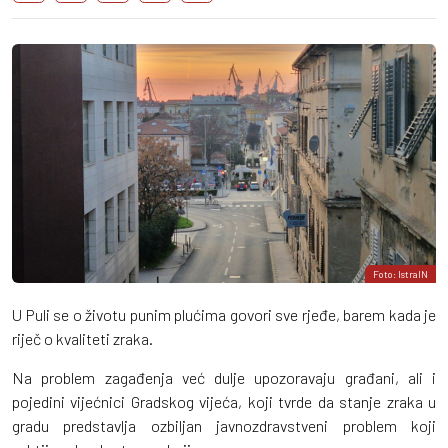
Foto: IstraIN
U Puli se o životu punim plućima govori sve rjeđe, barem kada je
riječ o kvaliteti zraka.
Na problem zagađenja već dulje upozoravaju građani, ali i
pojedini vijećnici Gradskog vijeća, koji tvrde da stanje zraka u
gradu predstavlja ozbiljan javnozdravstveni problem koji