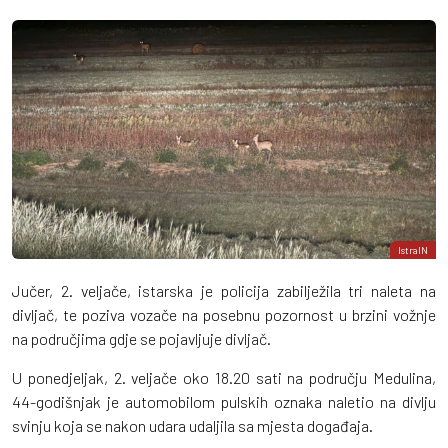
IstraIN
Jučer, 2. veljače, istarska je policija zabilježila tri naleta na
divljač, te poziva vozače na posebnu pozornost u brzini vožnje
na područjima gdje se pojavljuje divljač.
U ponedjeljak, 2. veljače oko 18.20 sati na području Medulina,
44-godišnjak je automobilom pulskih oznaka naletio na divlju
svinju koja se nakon udara udaljila sa mjesta događaja.