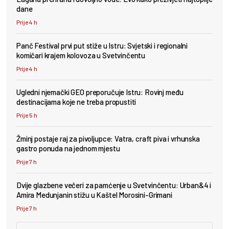
dane
Prije 4 h
Panč Festival prvi put stiže u Istru: Svjetski i regionalni
komičari krajem kolovoza u Svetvinčentu
Prije 4 h
Ugledni njemački GEO preporučuje Istru: Rovinj među
destinacijama koje ne treba propustiti
Prije 5 h
Žminj postaje raj za pivoljupce: Vatra, craft piva i vrhunska
gastro ponuda na jednom mjestu
Prije 7 h
Dvije glazbene večeri za pamćenje u Svetvinčentu: Urban&4 i
Amira Medunjanin stižu u Kaštel Morosini-Grimani
Prije 7 h