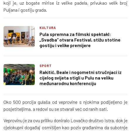
koji je, uz bogate mirise iz velike padela, privukao velik broj
Puljana i gostiju grada.
KULTURA
Pula spremna za filmski spektakl:
„Svadba“ otvara Festival, stižu stotine
gostiju i velike premijere
SPORT
Rakitić, Beale i nogometni stručnjaci iz
cijelog svijeta stigli u Pulu na veliku
međunarodnu konferenciju
Oko 500 porcija gulaša od veprovine s njokima podijeljeno je
posjetiteljima, a redovi su se stvarali već od ranih sati.
Veprovinu je za ovu priliku doniralo Lovačko društvo Istra, dok je
cjelokupni događaj osmišljen kao poziv građanima da subotnje