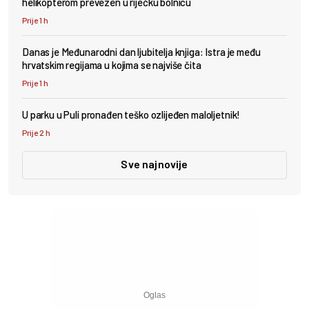
helikopterom prevezen u riječku bolnicu
Prije 1 h
Danas je Međunarodni dan ljubitelja knjiga: Istra je među
hrvatskim regijama u kojima se najviše čita
Prije 1 h
U parku u Puli pronađen teško ozlijeđen maloljetnik!
Prije 2 h
Sve najnovije