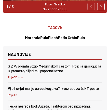
Foto: Srećko
1
/
5
Niketić/PIXSELL
TAGOVI:
Marenda
PulaFlash
Peđa Grbin
Pula
NAJNOVIJE
S 2,75 promila vozio Medulinskom cestom: Policija ga isključila
iz prometa, slijedi mu paprena kazna
Prije 38 min
Pije li svijet manje europskog piva? Izvoz pao za čak 11 posto
Prije 1 h
Teška nesreća kod Buzeta: Traktorom pao niz padinu,