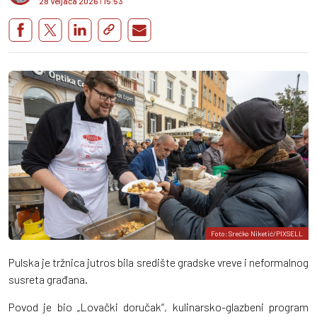
28 Veljača 2026
I
15:53
Foto: Srećko Niketić/PIXSELL
Pulska je tržnica jutros bila središte gradske vreve i neformalnog
susreta građana.
Povod je bio „Lovački doručak“, kulinarsko-glazbeni program