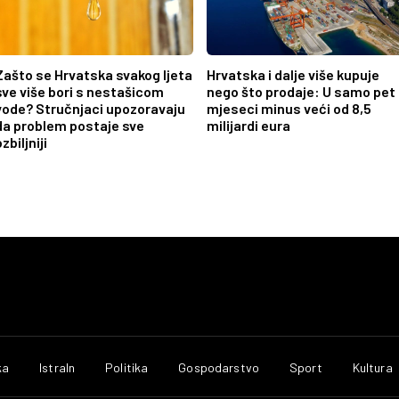
Zašto se Hrvatska svakog ljeta
Hrvatska i dalje više kupuje
sve više bori s nestašicom
nego što prodaje: U samo pet
vode? Stručnjaci upozoravaju
mjeseci minus veći od 8,5
da problem postaje sve
milijardi eura
zbiljniji
ka
IstraIn
Politika
Gospodarstvo
Sport
Kultura