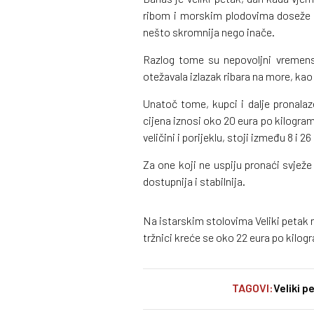
ribom i morskim plodovima doseže v
nešto skromnija nego inače.
Razlog tome su nepovoljni vremensk
otežavala izlazak ribara na more, kao
Unatoč tome, kupci i dalje pronalaz
cijena iznosi oko 20 eura po kilogram
veličini i porijeklu, stoji između 8 i 2
Za one koji ne uspiju pronaći svježe 
dostupnija i stabilnija.
Na istarskim stolovima Veliki petak n
tržnici kreće se oko 22 eura po kilog
TAGOVI:
Veliki p