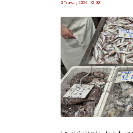
3 Travanj 2026
I
12:02
Danas je Veliki petak, dan kada vjern