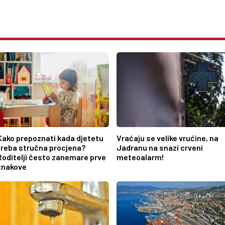
Kako prepoznati kada djetetu
Vraćaju se velike vrućine, na
treba stručna procjena?
Jadranu na snazi crveni
Roditelji često zanemare prve
meteoalarm!
znakove