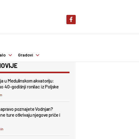
alo
Gradovi
OVIJE
ja u Medulinskom akvatoriju:
o 40-godišnji ronilac iz Poljske
in
zapravo poznajete Vodnjan?
ne ture otkrivaju njegove priče i
min