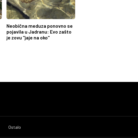
Neobična meduza ponovno se
pojavila u Jadranu: Evo zašto
je zovu "jaje na oko"
Ostalo