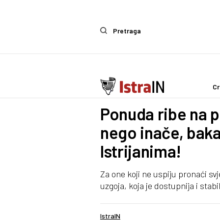
Pretraga
Cr
IstraIn
Ponuda ribe na p
nego inače, bakal
Istrijanima!
Za one koji ne uspiju pronaći svj
uzgoja, koja je dostupnija i stabil
IstraIN