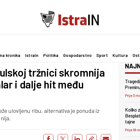
na kronika
IstraIn
Politika
Gospodarstvo
Sport
Kultura
Ost
NAJN
ulskoj tržnici skromnija
ar i dalje hit među
Tragedi
Preminu
Prije 3 m
Koliko 
eže ulovljenu ribu, alternativa je ponuda iz
Besplat
nija.
tajne
Prije 18 