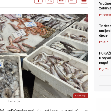
Vrućine 
zabrinj
Prije 58 
Tri des
omiljeni
djece
Prije 1 h
POKAŽI
u najva
noge!
Prije 2 h
Ilustracija
Ilustracija
ici tradicionalno poštuju post i nemrs, a potražnja za