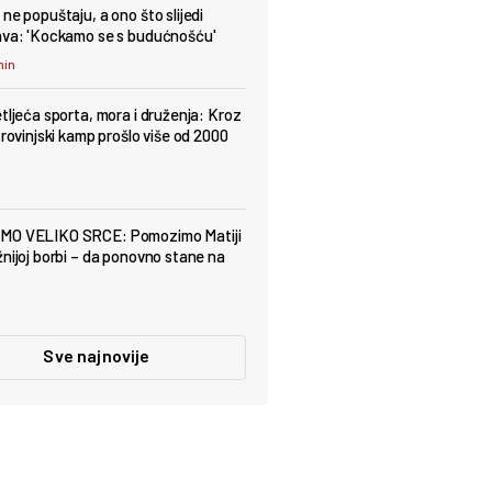
ne popuštaju, a ono što slijedi
ava: 'Kockamo se s budućnošću'
min
etljeća sporta, mora i druženja: Kroz
 rovinjski kamp prošlo više od 2000
MO VELIKO SRCE: Pomozimo Matiji
žnijoj borbi – da ponovno stane na
Sve najnovije