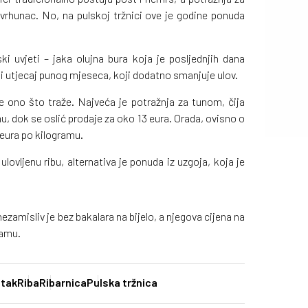
rhunac. No, na pulskoj tržnici ove je godine ponuda
i uvjeti – jaka olujna bura koja je posljednjih dana
 i utjecaj punog mjeseca, koji dodatno smanjuje ulov.
e ono što traže. Najveća je potražnja za tunom, čija
u, dok se oslić prodaje za oko 13 eura. Orada, ovisno o
6 eura po kilogramu.
ulovljenu ribu, alternativa je ponuda iz uzgoja, koja je
ezamisliv je bez bakalara na bijelo, a njegova cijena na
ramu.
etak
Riba
Ribarnica
Pulska tržnica