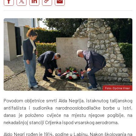
Foto: Općina Vrsar
Povodom obljetnice smrti Alda Negrija, istaknutog talijanskog
antifašista i sudionika narodnooslobodilačke borbe u Istri,
danas je položeno cvijeće na mjestu njegove pogibije, na
nekadašnjoj stanciji Crljenka ispod vrsarskog aerodroma.
Aldo Negri rođen je 1914. godine u Labinu. Nakon školovanja na