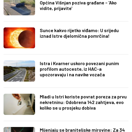
Općina Višnjan poziva građane – 'Ako
vidite, prijavite'
Sunce kakvo rijetko viđamo: U srijedu
iznad Istre djelomična pomrčina!
Istra i Kvarner uskoro povezani punim
profilom autoceste, iz HAC-a
upozoravaju i na navike vozača
Mladi u Istri koriste povrat poreza za prvu
nekretninu: Odobrena 142 zahtjeva, evo
koliko se u prosjeku dobiva
Mijenjaju se braniteljske mirovine: Za 34