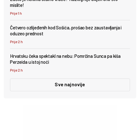
mislite!
Prije 1 h
Četvero ozlijeđenih kod Sošića, prošao bez zaustavljanja i
oduzeo prednost
Prije 2 h
Hrvatsku čeka spektakl na nebu: Pomrčina Sunca pa kiša
Perzeida u istoj noći
Prije 2 h
Sve najnovije