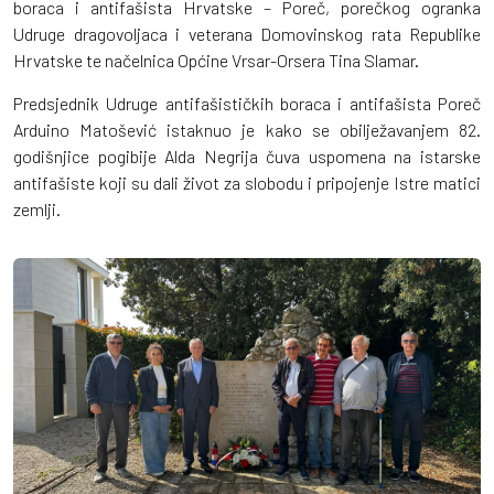
boraca i antifašista Hrvatske – Poreč, porečkog ogranka
Udruge dragovoljaca i veterana Domovinskog rata Republike
Hrvatske te načelnica Općine Vrsar-Orsera Tina Slamar.
Predsjednik Udruge antifašističkih boraca i antifašista Poreč
Arduino Matošević istaknuo je kako se obilježavanjem 82.
godišnjice pogibije Alda Negrija čuva uspomena na istarske
antifašiste koji su dali život za slobodu i pripojenje Istre matici
zemlji.