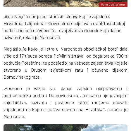
Foto: Općina Vrsar
„Aldo Negri jedan je od istarskih sinova koji je zajedno s
Hrvatima, Talijanima i Slovencima sudjelovao u antifašističkoj
borbi i dao ono najvrjednije – svoj život za slobodu koju danas
uživamo“, rekao je Matošević.
Naglasio je kako je Istra u Narodnooslobodilačkoj borbi dala
više od 17 tisuća boraca i civilnih žrtava, od čega preko 700 s
područja Poreštine, te podsjetio na važnost zajedništva koje je
stvoreno u Drugom svjetskom ratu i očuvano tijekom
Domovinskog rata.
„Posebno je važno što danas zajedno obilježavamo i
antifašističku borbu i Domovinski rat, jer samo njegovanjem
zajedništva, suživota i povijesne istine možemo očuvati
vrijednosti na kojima počiva suvremena Hrvatska“, poručio je
Matošević.