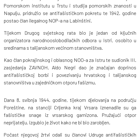
Pomorskom institutu u Trstu i studija pomorskih znanosti u
Napulju, pridružio se antifašističkom pokretu te 1942. godine
postao član ilegalnog NOP-a na Labinštini.
Tijekom Drugog svjetskog rata bio je jedan od ključnih
organizatora narodnooslobodilačkih odbora u Istri, osobito u
sredinama s talijanskom većinom stanovništva.
Kao član pokrajinskog i oblasnog NOO-a za Istru te sudionik III.
zasjedanja ZAVNOH, Aldo Negri dao je značajan doprinos
antifašističkoj borbi i povezivanju hrvatskog i talijanskog
stanovništva u zajedničkom otporu fašizmu.
Dana 8. svibnja 1944. godine, tijekom djelovanja na području
Poreštine, na stanciji Crljenka kraj Vrsara iznenadile su ga
fašističke snage iz vrsarskog garnizona. Pružajući otpor
neprijatelju, izgubio je život kako ne bi bio zarobljen.
Počast njegovoj žrtvi odali su članovi Udruge antifašističkih