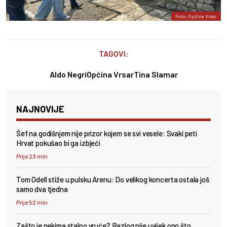
Foto: Općina Vrsar
TAGOVI:
Aldo Negri
Općina Vrsar
Tina Slamar
NAJNOVIJE
Šef na godišnjem nije prizor kojem se svi vesele: Svaki peti
Hrvat pokušao bi ga izbjeći
Prije 23 min
Tom Odell stiže u pulsku Arenu: Do velikog koncerta ostala još
samo dva tjedna
Prije 52 min
Zašto je nekima stalno vruće? Razlog nije uvijek ono što