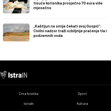
tisuće korisnika prosječno 70 eura više
mjesečno
„Kaštijun ne smije čekati svoj Gospić“:
Civilni nadzor traži ozbiljnije praćenje tla i
podzemnih voda
Crna kronika
Sport
IstraIn
Kultura