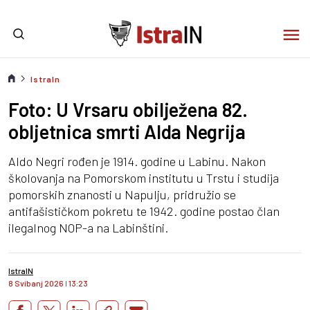
IstraIn
Foto: U Vrsaru obilježena 82.
obljetnica smrti Alda Negrija
Aldo Negri rođen je 1914. godine u Labinu. Nakon
školovanja na Pomorskom institutu u Trstu i studija
pomorskih znanosti u Napulju, pridružio se
antifašističkom pokretu te 1942. godine postao član
ilegalnog NOP-a na Labinštini.
IstraIN
8 Svibanj 2026
I
13:23