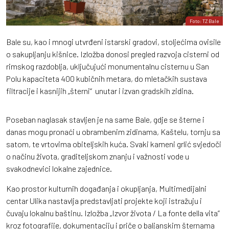
Foto: TZ Bale
Bale su, kao i mnogi utvrđeni istarski gradovi, stoljećima ovisile
o sakupljanju kišnice. Izložba donosi pregled razvoja cisterni od
rimskog razdoblja, uključujući monumentalnu cisternu u San
Polu kapaciteta 400 kubičnih metara, do mletačkih sustava
filtracije i kasnijih „šterni“ unutar i izvan gradskih zidina.
Poseban naglasak stavljen je na same Bale, gdje se šterne i
danas mogu pronaći u obrambenim zidinama, Kaštelu, tornju sa
satom, te vrtovima obiteljskih kuća. Svaki kameni grlić svjedoči
o načinu života, graditeljskom znanju i važnosti vode u
svakodnevici lokalne zajednice.
Kao prostor kulturnih događanja i okupljanja, Multimedijalni
centar Ulika nastavlja predstavljati projekte koji istražuju i
čuvaju lokalnu baštinu. Izložba „Izvor života / La fonte della vita”
kroz fotografije, dokumentaciju i priče o baljanskim šternama