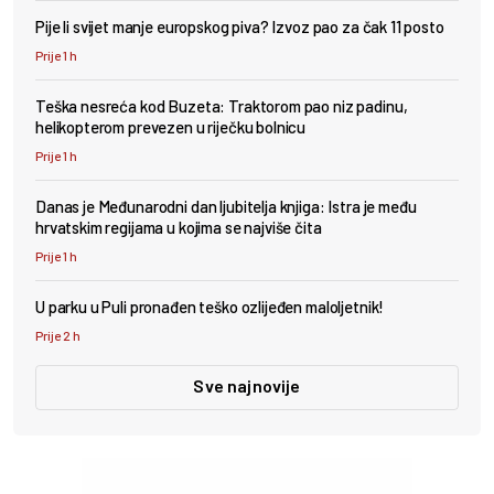
Pije li svijet manje europskog piva? Izvoz pao za čak 11 posto
Prije 1 h
Teška nesreća kod Buzeta: Traktorom pao niz padinu,
helikopterom prevezen u riječku bolnicu
Prije 1 h
Danas je Međunarodni dan ljubitelja knjiga: Istra je među
hrvatskim regijama u kojima se najviše čita
Prije 1 h
U parku u Puli pronađen teško ozlijeđen maloljetnik!
Prije 2 h
Sve najnovije