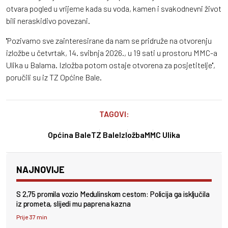
otvara pogled u vrijeme kada su voda, kamen i svakodnevni život
bili neraskidivo povezani.
''Pozivamo sve zainteresirane da nam se pridruže na otvorenju
izložbe u četvrtak, 14. svibnja 2026., u 19 sati u prostoru MMC-a
Ulika u Balama. Izložba potom ostaje otvorena za posjetitelje'',
poručili su iz TZ Općine Bale.
TAGOVI:
Općina Bale
TZ Bale
Izložba
MMC Ulika
NAJNOVIJE
S 2,75 promila vozio Medulinskom cestom: Policija ga isključila
iz prometa, slijedi mu paprena kazna
Prije 37 min