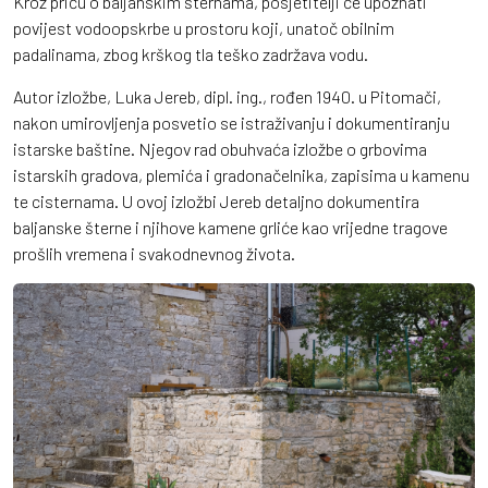
Kroz priču o baljanskim šternama, posjetitelji će upoznati
povijest vodoopskrbe u prostoru koji, unatoč obilnim
padalinama, zbog krškog tla teško zadržava vodu.
Autor izložbe, Luka Jereb, dipl. ing., rođen 1940. u Pitomači,
nakon umirovljenja posvetio se istraživanju i dokumentiranju
istarske baštine. Njegov rad obuhvaća izložbe o grbovima
istarskih gradova, plemića i gradonačelnika, zapisima u kamenu
te cisternama. U ovoj izložbi Jereb detaljno dokumentira
baljanske šterne i njihove kamene grliće kao vrijedne tragove
prošlih vremena i svakodnevnog života.