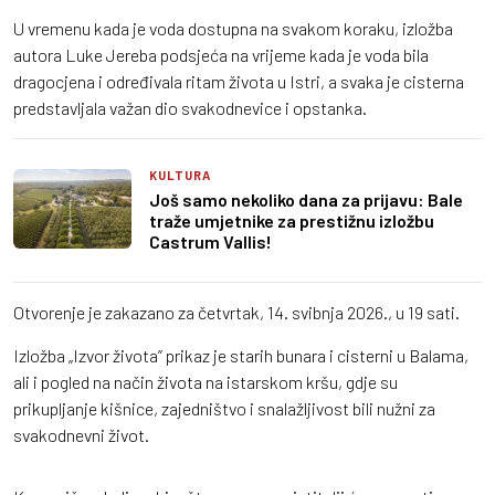
U vremenu kada je voda dostupna na svakom koraku, izložba
autora Luke Jereba podsjeća na vrijeme kada je voda bila
dragocjena i određivala ritam života u Istri, a svaka je cisterna
predstavljala važan dio svakodnevice i opstanka.
KULTURA
Još samo nekoliko dana za prijavu: Bale
traže umjetnike za prestižnu izložbu
Castrum Vallis!
Otvorenje je zakazano za četvrtak, 14. svibnja 2026., u 19 sati.
Izložba „Izvor života” prikaz je starih bunara i cisterni u Balama,
ali i pogled na način života na istarskom kršu, gdje su
prikupljanje kišnice, zajedništvo i snalažljivost bili nužni za
svakodnevni život.