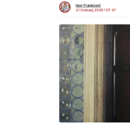
Igor Franković
21 Svibanj 2026
I
07:47