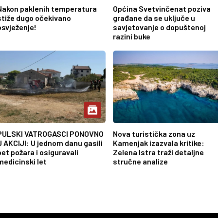
Nakon paklenih temperatura
Općina Svetvinčenat poziva
stiže dugo očekivano
građane da se uključe u
osvježenje!
savjetovanje o dopuštenoj
razini buke
PULSKI VATROGASCI PONOVNO
Nova turistička zona uz
U AKCIJI: U jednom danu gasili
Kamenjak izazvala kritike:
pet požara i osiguravali
Zelena Istra traži detaljne
medicinski let
stručne analize