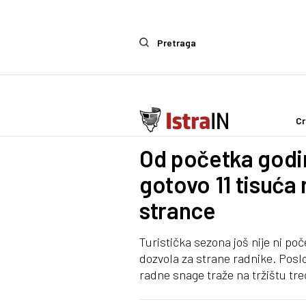
Pretraga
Cr
IstraIn
Od početka godin
gotovo 11 tisuća
strance
Turistička sezona još nije ni poče
dozvola za strane radnike. Posl
radne snage traže na tržištu tre