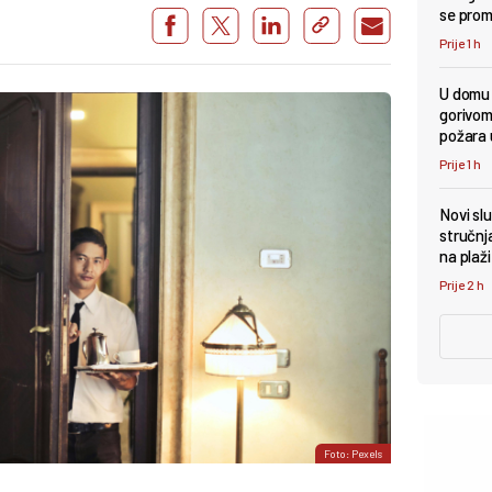
se pro
Prije 1 h
U domu 
gorivom
požara u
Prije 1 h
Novi sl
stručnj
na plaži
Prije 2 h
Foto: Pexels