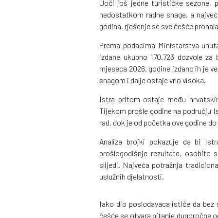
Uoči još jedne turističke sezone,
nedostatkom radne snage, a najveći t
godina, rješenje se sve češće pronala
Prema podacima Ministarstva unuta
izdane ukupno 170.723 dozvole za b
mjeseca 2026. godine izdano ih je v
snagom i dalje ostaje vrlo visoka.
Istra pritom ostaje među hrvatski
Tijekom prošle godine na području Is
rad, dok je od početka ove godine do 
Analiza brojki pokazuje da bi Ist
prošlogodišnje rezultate, osobito 
slijedi. Najveća potražnja tradiciona
uslužnih djelatnosti.
Iako dio poslodavaca ističe da bez 
češće se otvara pitanje dugoročne odr