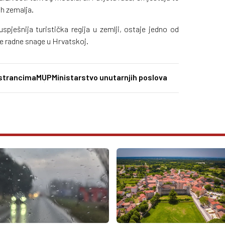
ih zemalja.
spješnija turistička regija u zemlji, ostaje jedno od
ne radne snage u Hrvatskoj.
 strancima
MUP
Ministarstvo unutarnjih poslova