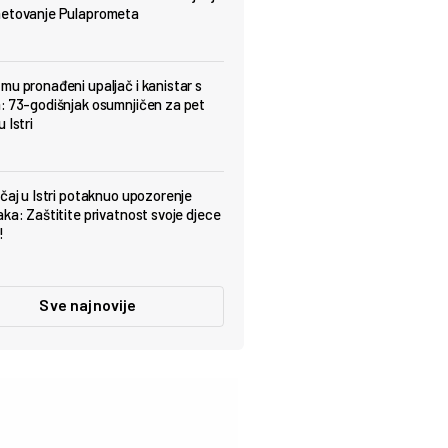
metovanje Pulaprometa
mu pronađeni upaljač i kanistar s
: 73-godišnjak osumnjičen za pet
 Istri
učaj u Istri potaknuo upozorenje
aka: Zaštitite privatnost svoje djece
!
Sve najnovije