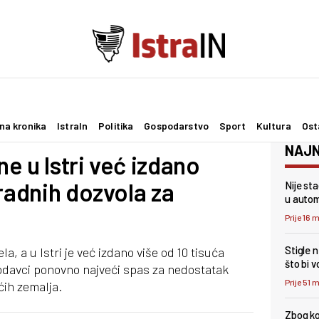
na kronika
IstraIn
Politika
Gospodarstvo
Sport
Kultura
Ost
NAJN
e u Istri već izdano
 radnih dozvola za
Nije st
u autom
Prije 16 
Stigle 
la, a u Istri je već izdano više od 10 tisuća
što bi 
odavci ponovno najveći spas za nedostatak
Prije 51 
ćih zemalja.
Zbog ko