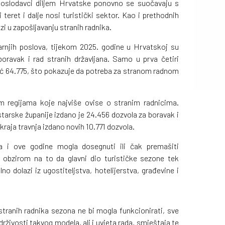
 poslodavci diljem Hrvatske ponovno se suočavaju s
eret i dalje nosi turistički sektor. Kao i prethodnih
zi u zapošljavanju stranih radnika.
rnjih poslova, tijekom 2025. godine u Hrvatskoj su
oravak i rad stranih državljana. Samo u prva četiri
eć 64.775, što pokazuje da potreba za stranom radnom
m regijama koje najviše ovise o stranim radnicima.
tarske županije izdano je 24.456 dozvola za boravak i
kraja travnja izdano novih 10.771 dozvola.
ra i ove godine mogla dosegnuti ili čak premašiti
s obzirom na to da glavni dio turističke sezone tek
lno dolazi iz ugostiteljstva, hotelijerstva, građevine i
stranih radnika sezona ne bi mogla funkcionirati, sve
živosti takvog modela, ali i uvjeta rada, smještaja te