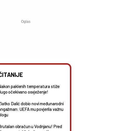
ČITANIJE
Nakon paklenih temperatura stiže
dugo očekivano osvježenje!
Zlatko Dalić dobio novi međunarodni
angažman: UEFA mu povjerila važnu
ulogu
Brutalan obračun u Vodnjanu! Pred