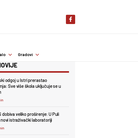
alo
Gradovi
OVIJE
ki odgoj u Istri prerastao
ja: Sve više škola uključuje se u
m
min
dobiva veliko proširenje: U Puli
novi istraživački laboratoriji
min