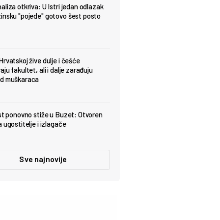
aliza otkriva: U Istri jedan odlazak
insku "pojede" gotovo šest posto
Hrvatskoj žive dulje i češće
ju fakultet, ali i dalje zarađuju
od muškaraca
est ponovno stiže u Buzet: Otvoren
 ugostitelje i izlagače
Sve najnovije