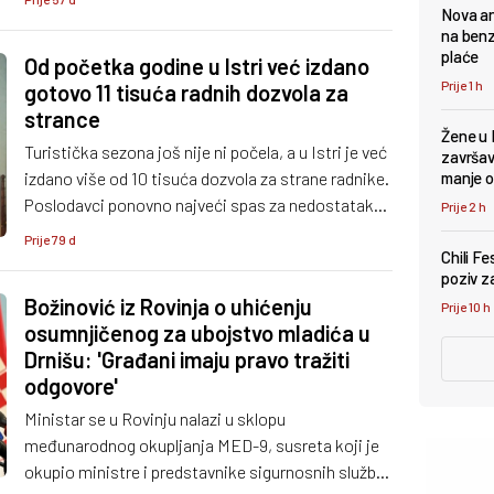
Nova an
članicama Europske unije.
na benz
plaće
Od početka godine u Istri već izdano
Prije 1 h
gotovo 11 tisuća radnih dozvola za
strance
Žene u 
Turistička sezona još nije ni počela, a u Istri je već
završava
izdano više od 10 tisuća dozvola za strane radnike.
manje 
Poslodavci ponovno najveći spas za nedostatak
Prije 2 h
radne snage traže na tržištu trećih zemalja.
Prije 79 d
Chili F
poziv za
Božinović iz Rovinja o uhićenju
Prije 10 h
osumnjičenog za ubojstvo mladića u
Drnišu: 'Građani imaju pravo tražiti
odgovore'
Ministar se u Rovinju nalazi u sklopu
međunarodnog okupljanja MED-9, susreta koji je
okupio ministre i predstavnike sigurnosnih službi