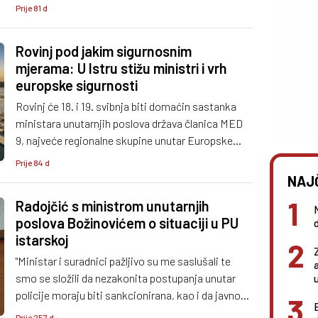
više mediteranskih zemalja, a jedna od glavnih
Prije 81 d
tema su sigurnosna suradnja i izazovi u području
unutarnje sigurnosti.
Rovinj pod jakim sigurnosnim
mjerama: U Istru stižu ministri i vrh
europske sigurnosti
Rovinj će 18. i 19. svibnja biti domaćin sastanka
ministara unutarnjih poslova država članica MED
9, najveće regionalne skupine unutar Europske
unije. U grad stižu ministri, europski povjerenici i
Prije 84 d
predstavnici ključnih sigurnosnih agencija EU-a, a
NAJ
glavne teme bit će migracije, zaštita granica i borb
Radojčić s ministrom unutarnjih
poslova Božinovićem o situaciji u PU
istarskoj
"Ministar i suradnici pažljivo su me saslušali te
smo se složili da nezakonita postupanja unutar
policije moraju biti sankcionirana, kao i da javnost
o tome mora biti obaviještena radi ponovnog
Prije 257 d