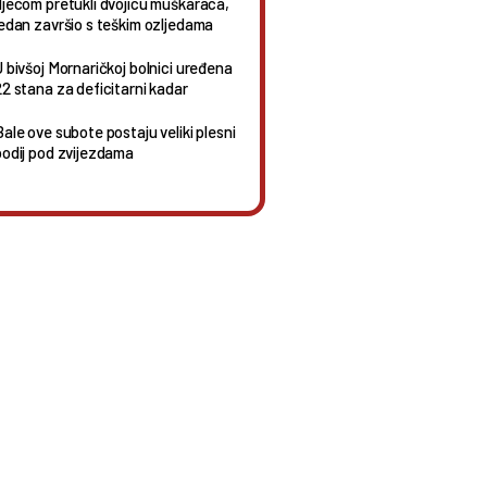
djecom pretukli dvojicu muškaraca,
jedan završio s teškim ozljedama
U bivšoj Mornaričkoj bolnici uređena
22 stana za deficitarni kadar
Bale ove subote postaju veliki plesni
podij pod zvijezdama