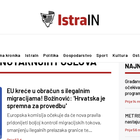
na kronika
IstraIn
Politika
Gospodarstvo
Sport
Kultura
Ost
UNUTARNJIH POSLOVA
NAJN
Građans
očekivan
EU kreće u obračun s ilegalnim
progra
migracijama! Božinović: 'Hrvatska je
Prije 14 
spremna za provedbu'
Europska komisija očekuje da će nova pravila
METRIS 
nastaju 
pridonijeti boljoj kontroli migracijskih tokova,
smanjenju ilegalnih prelazaka granice te
Prije 56 
ravnomjernijoj raspodjeli odgovornosti među
Prije 57 d