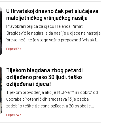
dovesti do tragičnih posljedica".
U Hrvatskoj dnevno čak pet slučajeva
maloljetničkog vršnjačkog nasilja
Pravobraniteljica za djecu Helenca Pirnat
Dragičević je naglasila da nasilje u djece ne nastaje
‘preko noći‘ te je stoga važno prepoznati "vrisak i
krik djeteta" kojim ono odrasle upozorava da pati i
Prije 457 d
traži pomoć.
Tijekom blagdana zbog petardi
ozlijeđeno preko 30 ljudi, teško
ozlijeđena i djeca!
Tijekom provođenja akcije MUP-a "Mir i dobro" od
uporabe pirotehničkih sredstava 13 je osoba
zadobilo teške tjelesne ozljede, a 20 osoba je
lakše ozlijeđeno.
Prije 573 d