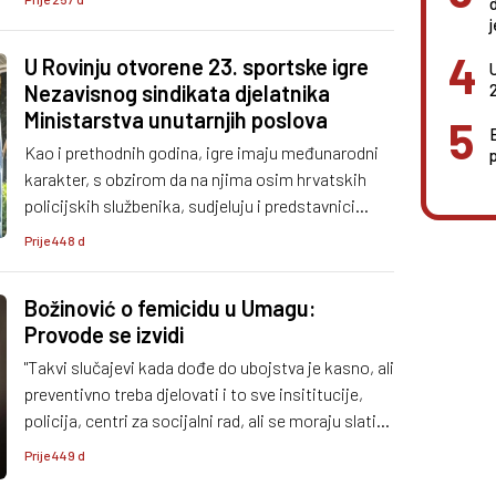
uspostavljanja povjerenja. Pažljivo ću pratiti
postupanja.”, poručila je saborska zastupnica
U Rovinju otvorene 23. sportske igre
Radojčić.
Nezavisnog sindikata djelatnika
Ministarstva unutarnjih poslova
Kao i prethodnih godina, igre imaju međunarodni
karakter, s obzirom da na njima osim hrvatskih
policijskih službenika, sudjeluju i predstavnici
policijskih sindikata iz Slovenije, Bosne i
Prije 448 d
Hercegovine, Sjeverne Makedonije, Crne Gore i
Srbije.
Božinović o femicidu u Umagu:
Provode se izvidi
"Takvi slučajevi kada dođe do ubojstva je kasno, ali
preventivno treba djelovati i to sve insititucije,
policija, centri za socijalni rad, ali se moraju slati
vrlo jasne poruke o neprihvatljivosti bilo koje vrste
Prije 449 d
nasilja u društvu, a pogotovo nasilja koje može