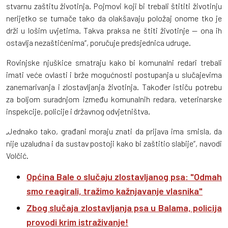
stvarnu zaštitu životinja. Pojmovi koji bi trebali štititi životinju
nerijetko se tumače tako da olakšavaju položaj onome tko je
drži u lošim uvjetima. Takva praksa ne štiti životinje — ona ih
ostavlja nezaštićenima“, poručuje predsjednica udruge.
Rovinjske njuškice smatraju kako bi komunalni redari trebali
imati veće ovlasti i brže mogućnosti postupanja u slučajevima
zanemarivanja i zlostavljanja životinja. Također ističu potrebu
za boljom suradnjom između komunalnih redara, veterinarske
inspekcije, policije i državnog odvjetništva.
„Jednako tako, građani moraju znati da prijava ima smisla, da
nije uzaludna i da sustav postoji kako bi zaštitio slabije“, navodi
Volčić.
Općina Bale o slučaju zlostavljanog psa: "Odmah
smo reagirali, tražimo kažnjavanje vlasnika"
Zbog slučaja zlostavljanja psa u Balama, policija
provodi krim istraživanje!