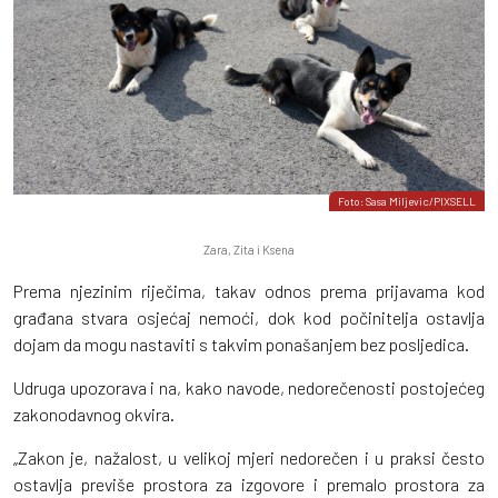
Foto: Sasa Miljevic/PIXSELL
Zara, Zita i Ksena
Prema njezinim riječima, takav odnos prema prijavama kod
građana stvara osjećaj nemoći, dok kod počinitelja ostavlja
dojam da mogu nastaviti s takvim ponašanjem bez posljedica.
Udruga upozorava i na, kako navode, nedorečenosti postojećeg
zakonodavnog okvira.
„Zakon je, nažalost, u velikoj mjeri nedorečen i u praksi često
ostavlja previše prostora za izgovore i premalo prostora za