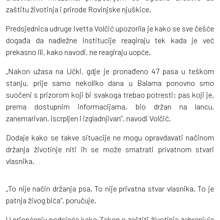
zaštitu životinja i prirode Rovinjske njuškice.
Predsjednica udruge Ivetta Volčić upozorila je kako se sve češće
događa da nadležne institucije reagiraju tek kada je već
prekasno ili, kako navodi, ne reagiraju uopće.
„Nakon užasa na Učki, gdje je pronađeno 47 pasa u teškom
stanju, prije samo nekoliko dana u Balama ponovno smo
suočeni s prizorom koji bi svakoga trebao potresti: pas koji je,
prema dostupnim informacijama, bio držan na lancu,
zanemarivan, iscrpljen i izgladnjivan“, navodi Volčić.
Dodaje kako se takve situacije ne mogu opravdavati načinom
držanja životinje niti ih se može smatrati privatnom stvari
vlasnika.
„To nije način držanja psa. To nije privatna stvar vlasnika. To je
patnja živog bića“, poručuje.
U priopćenju podsjeća kako Zakon o zaštiti životinja zabranjuje