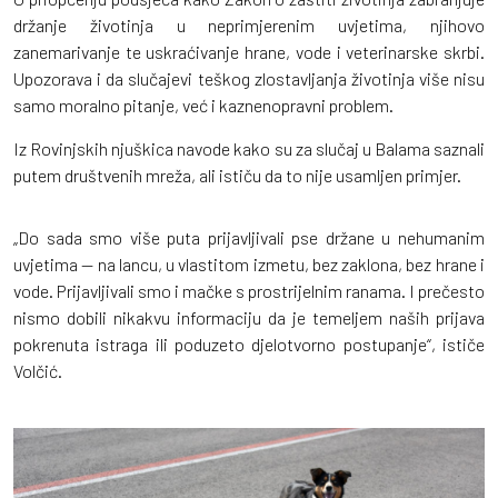
držanje životinja u neprimjerenim uvjetima, njihovo
zanemarivanje te uskraćivanje hrane, vode i veterinarske skrbi.
Upozorava i da slučajevi teškog zlostavljanja životinja više nisu
samo moralno pitanje, već i kaznenopravni problem.
Iz Rovinjskih njuškica navode kako su za slučaj u Balama saznali
putem društvenih mreža, ali ističu da to nije usamljen primjer.
„Do sada smo više puta prijavljivali pse držane u nehumanim
uvjetima — na lancu, u vlastitom izmetu, bez zaklona, bez hrane i
vode. Prijavljivali smo i mačke s prostrijelnim ranama. I prečesto
nismo dobili nikakvu informaciju da je temeljem naših prijava
pokrenuta istraga ili poduzeto djelotvorno postupanje“, ističe
Volčić.