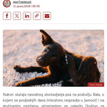
Igor Franković
2 Lipanj 2026
I
08:38
Foto: Pexels
Nakon slučaja navodnog zlostavljanja psa na području Bala, o
kojem se posljednjih dana intenzivno raspravlja u javnosti i na
društvenim mrežama, priopćenjem se oglasilo Društvo za