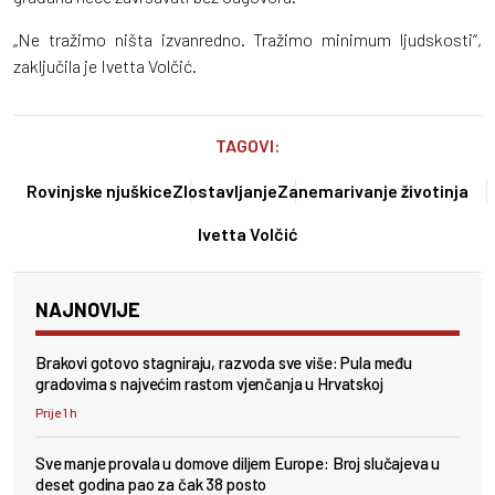
„Ne tražimo ništa izvanredno. Tražimo minimum ljudskosti“,
zaključila je Ivetta Volčić.
TAGOVI:
Rovinjske njuškice
Zlostavljanje
Zanemarivanje životinja
Ivetta Volčić
NAJNOVIJE
Brakovi gotovo stagniraju, razvoda sve više: Pula među
gradovima s najvećim rastom vjenčanja u Hrvatskoj
Prije 1 h
Sve manje provala u domove diljem Europe: Broj slučajeva u
deset godina pao za čak 38 posto