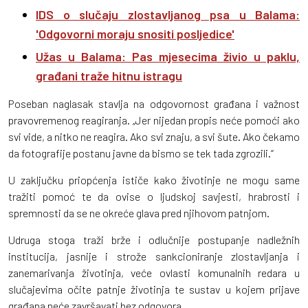
IDS o slučaju zlostavljanog psa u Balama:
'Odgovorni moraju snositi posljedice'
Užas u Balama: Pas mjesecima živio u paklu,
građani traže hitnu istragu
Poseban naglasak stavlja na odgovornost građana i važnost
pravovremenog reagiranja. „Jer nijedan propis neće pomoći ako
svi vide, a nitko ne reagira. Ako svi znaju, a svi šute. Ako čekamo
da fotografije postanu javne da bismo se tek tada zgrozili.“
U zaključku priopćenja ističe kako životinje ne mogu same
tražiti pomoć te da ovise o ljudskoj savjesti, hrabrosti i
spremnosti da se ne okreće glava pred njihovom patnjom.
Udruga stoga traži brže i odlučnije postupanje nadležnih
institucija, jasnije i strože sankcioniranje zlostavljanja i
zanemarivanja životinja, veće ovlasti komunalnih redara u
slučajevima očite patnje životinja te sustav u kojem prijave
građana neće završavati bez odgovora.