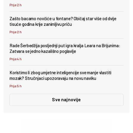
Prije 2 h
Zašto bacamo novčiće u fontane? Običaj star više od dvije
tisuće godina krije zanimljivu priču
Prije 2 h
Rade Šerbedžija posljednji put igra kralja Leara na Brijunima:
Zatvara se jedno kazališno poglavlje
Prije 4 h
Koristimo li zbog umjetne inteligencije sve manje vlastiti
mozak? Stručnjaci upozoravaju na novu naviku
Prije 5 h
Sve najnovije