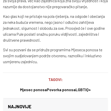
za svoja prava, već kao zajednica koja zna svoju vrijednost i koja
razumije da dostojanstvo nije pregovaračko pitanje.
Kao glas koji ne pristaje na pola rješenja, na odgode i obećanja
za neka buduća vremena, nego jasno i odlučno zahtijeva
jednakost, sigurnost i slobodu za sve. Prosvjed će i ove godine
ulicama Pule poslati snažnu poruku vidljivosti, zajedništva i
društvene pravednosti.
Svi su pozvani da se pridruže programima Mjeseca ponosa te
svojim sudjelovanjem podrže otvorenu, raznoliku i inkluzivno
usmjerenu zajednicu.
TAGOVI:
Mjesec ponosa
Povorka ponosa
LGBTIQ+
NAJNOVIJE