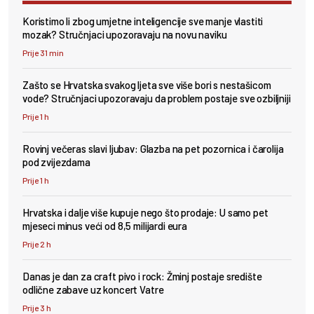
Koristimo li zbog umjetne inteligencije sve manje vlastiti
mozak? Stručnjaci upozoravaju na novu naviku
Prije 31 min
Zašto se Hrvatska svakog ljeta sve više bori s nestašicom
vode? Stručnjaci upozoravaju da problem postaje sve ozbiljniji
Prije 1 h
Rovinj večeras slavi ljubav: Glazba na pet pozornica i čarolija
pod zvijezdama
Prije 1 h
Hrvatska i dalje više kupuje nego što prodaje: U samo pet
mjeseci minus veći od 8,5 milijardi eura
Prije 2 h
Danas je dan za craft pivo i rock: Žminj postaje središte
odlične zabave uz koncert Vatre
Prije 3 h