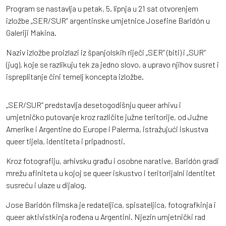
Program se nastavlja u petak, 5. lipnja u 21 sat otvorenjem
izložbe „SER/SUR“ argentinske umjetnice Josefine Baridón u
Galeriji Makina.
Naziv izložbe proizlazi iz španjolskih riječi „SER“ (biti) i „SUR“
(jug), koje se razlikuju tek za jedno slovo, a upravo njihov susret i
ispreplitanje čini temelj koncepta izložbe.
„SER/SUR“ predstavlja desetogodišnju queer arhivu i
umjetničko putovanje kroz različite južne teritorije, od Južne
Amerike i Argentine do Europe i Palerma, istražujući iskustva
queer tijela, identiteta i pripadnosti.
Kroz fotografiju, arhivsku građu i osobne narative, Baridón gradi
mrežu afiniteta u kojoj se queer iskustvo i teritorijalni identitet
susreću i ulaze u dijalog.
Jose Baridón filmska je redateljica, spisateljica, fotografkinja i
queer aktivistkinja rođena u Argentini. Njezin umjetnički rad