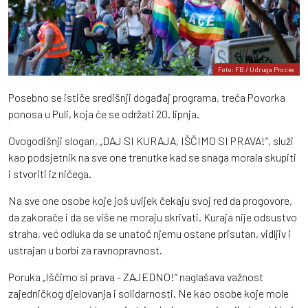
Foto: FB / Udruga Proces
Posebno se ističe središnji događaj programa, treća Povorka
ponosa u Puli, koja će se održati 20. lipnja.
Ovogodišnji slogan, „DAJ SI KURAJA, IŠČIMO SI PRAVA!“, služi
kao podsjetnik na sve one trenutke kad se snaga morala skupiti
i stvoriti iz ničega.
Na sve one osobe koje još uvijek čekaju svoj red da progovore,
da zakorače i da se više ne moraju skrivati. Kuraja nije odsustvo
straha, već odluka da se unatoč njemu ostane prisutan, vidljiv i
ustrajan u borbi za ravnopravnost.
Poruka „Iščimo si prava - ZAJEDNO!“ naglašava važnost
zajedničkog djelovanja i solidarnosti. Ne kao osobe koje mole