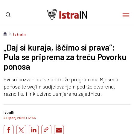
IstraIn
„Daj si kuraja, iščimo si prava“:
Pula se priprema za treću Povorku
ponosa
Svi su pozvani da se pridruže programima Mjeseca
ponosa te svojim sudjelovanjem podrže otvorenu,
raznoliku i inkluzivno usmjerenu zajednicu.
IstraIN
4 Lipanj 2026
I
12:35