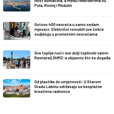
Host domaćina, a među rekorderima su
Pula, Rovinj i Medulin
Gotovo 400 nesreća u samo sedam
mjeseci: Električni romobili sve češće
sudjeluju u prometnim nesrećama
Sve toplije noći i sve dulji toplinski valovi:
Ravnatelj DHMZ-a objasnio što se događa
Od plastike do umjetnosti: U Starom
Gradu Labinu održavaju se besplatne
kreativne radionice