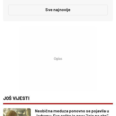
Sve najnovije
JOŠ VIJESTI
Neobična meduza ponovno se pojavila u
Jadranu: Evo zašto je zovu "jaje na oko"