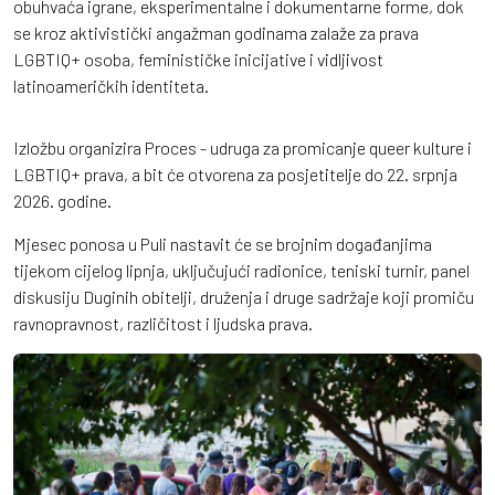
obuhvaća igrane, eksperimentalne i dokumentarne forme, dok
se kroz aktivistički angažman godinama zalaže za prava
LGBTIQ+ osoba, feminističke inicijative i vidljivost
latinoameričkih identiteta.
Izložbu organizira Proces - udruga za promicanje queer kulture i
LGBTIQ+ prava, a bit će otvorena za posjetitelje do 22. srpnja
2026. godine.
Mjesec ponosa u Puli nastavit će se brojnim događanjima
tijekom cijelog lipnja, uključujući radionice, teniski turnir, panel
diskusiju Duginih obitelji, druženja i druge sadržaje koji promiču
ravnopravnost, različitost i ljudska prava.