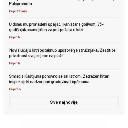
Pulaprometa
Prije 39 min
U domu mu pronađeni upaljač i kanistar s gorivom: 73-
godišnjak osumnjičen za pet požara u Istri
Prije 1 h
Novi slučaj u Istri potaknuo upozorenje stručnjaka: Zaštitite
privatnost svoje djece na plaži!
Prije 1 h
Smrad s Kaštijuna ponovno se širi Istrom: Zatražen hitan
inspekcijski nadzor nad gradovima i općinama
Prije 2 h
Sve najnovije