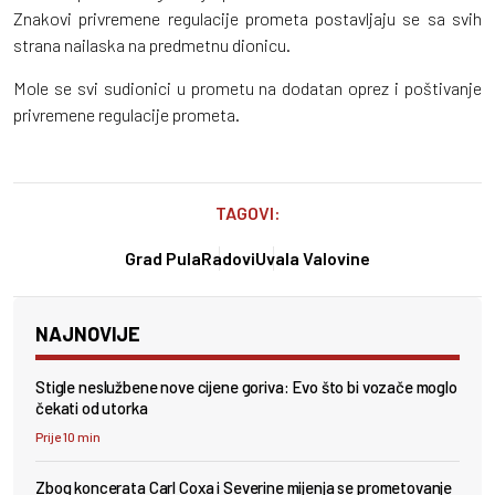
Znakovi privremene regulacije prometa postavljaju se sa svih
strana nailaska na predmetnu dionicu.
Mole se svi sudionici u prometu na dodatan oprez i poštivanje
privremene regulacije prometa.
TAGOVI:
Grad Pula
Radovi
Uvala Valovine
NAJNOVIJE
Stigle neslužbene nove cijene goriva: Evo što bi vozače moglo
čekati od utorka
Prije 10 min
Zbog koncerata Carl Coxa i Severine mijenja se prometovanje