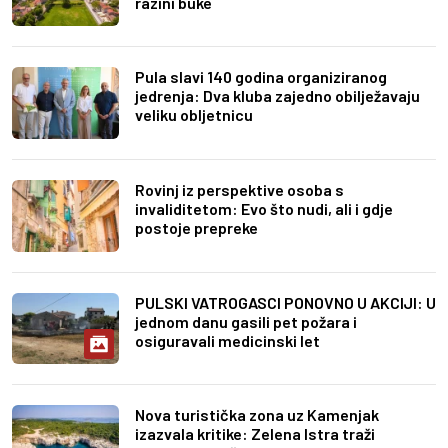
razini buke
Pula slavi 140 godina organiziranog
jedrenja: Dva kluba zajedno obilježavaju
veliku obljetnicu
Rovinj iz perspektive osoba s
invaliditetom: Evo što nudi, ali i gdje
postoje prepreke
PULSKI VATROGASCI PONOVNO U AKCIJI: U
jednom danu gasili pet požara i
osiguravali medicinski let
Nova turistička zona uz Kamenjak
izazvala kritike: Zelena Istra traži