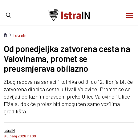
IstraIn
Od ponedjeljka zatvorena cesta na
Valovinama, promet se
preusmjerava obilazno
Zbog radova na sanaciji kolnika od 8. do 12. lipnja bit će
zatvorena dionica ceste u Uvali Valovine. Promet će se
odvijati obilaznim pravcem preko Ulice Valovine i Ulice
Fižela, dok će prolaz biti omogućen samo vozilima
gradilišta.
IstraIN
6 Lipanj 2026
I
11:09