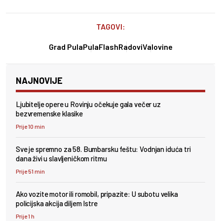
TAGOVI:
Grad Pula
PulaFlash
Radovi
Valovine
NAJNOVIJE
Ljubitelje opere u Rovinju očekuje gala večer uz
bezvremenske klasike
Prije 10 min
Sve je spremno za 58. Bumbarsku feštu: Vodnjan iduća tri
dana živi u slavljeničkom ritmu
Prije 51 min
Ako vozite motor ili romobil, pripazite: U subotu velika
policijska akcija diljem Istre
Prije 1 h