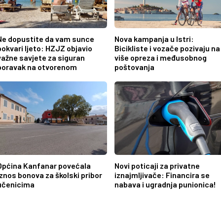
Ne dopustite da vam sunce
Nova kampanja u Istri:
pokvari ljeto: HZJZ objavio
Bicikliste i vozače pozivaju na
važne savjete za siguran
više opreza i međusobnog
boravak na otvorenom
poštovanja
Općina Kanfanar povećala
Novi poticaji za privatne
iznos bonova za školski pribor
iznajmljivače: Financira se
učenicima
nabava i ugradnja punionica!