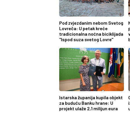
Pod zvjezdanim nebom Svetog
Lovreča: U petak kreće
tradicionalna noćna biciklijada
"Ispod suza svetog Lovre"
Istarska županija kupila objekt
za buduću Banku hrane: U
projekt ulaže 2,1 milijun eura