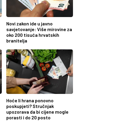
Novi zakon ide u javno
savjetovanje: Više mirovine za
oko 200 tisuća hrvatskih
branitelja
Hoće li hrana ponovno
poskupjeti? Stručnjak
upozorava da bi cijene mogle
porasti i do 20 posto