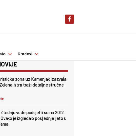
alo
Gradovi
OVIJE
ristička zona uz Kamenjak izazvala
 Zelena Istra traži detaljne stručne
min
 štednju vode podsjetili su na 2012.
Ovako je izgledalo posljednje ljeto s
jama