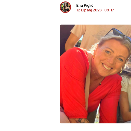
Ena Piglić
12 Lipanj 2026
I
08:17