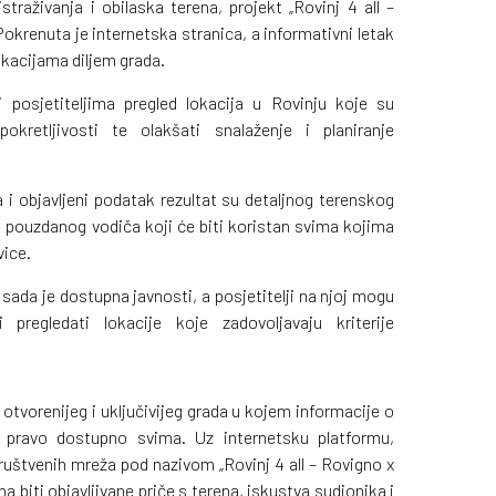
traživanja i obilaska terena, projekt „Rovinj 4 all –
 Pokrenuta je internetska stranica, a informativni letak
okacijama diljem grada.
 i posjetiteljima pregled lokacija u Rovinju koje su
retljivosti te olakšati snalaženje i planiranje
 i objavljeni podatak rezultat su detaljnog terenskog
a pouzdanog vodiča koji će biti koristan svima kojima
vice.
ada je dostupna javnosti, a posjetitelji na njoj mogu
 pregledati lokacije koje zadovoljavaju kriterije
otvorenijeg i uključivijeg grada u kojem informacije o
eć pravo dostupno svima. Uz internetsku platformu,
društvenih mreža pod nazivom „Rovinj 4 all – Rovigno x
na biti objavljivane priče s terena, iskustva sudionika i