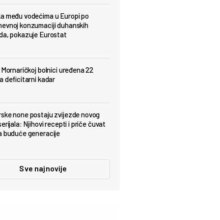
a među vodećima u Europi po
evnoj konzumaciji duhanskih
da, pokazuje Eurostat
j Mornaričkoj bolnici uređena 22
a deficitarni kadar
ske none postaju zvijezde novog
erijala: Njihovi recepti i priče čuvat
a buduće generacije
Sve najnovije