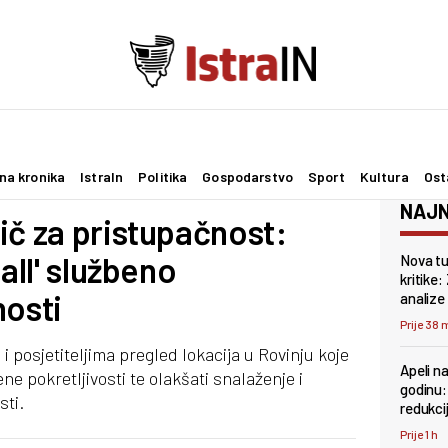
na kronika
IstraIn
Politika
Gospodarstvo
Sport
Kultura
Ost
NAJN
ič za pristupačnost:
 all' službeno
Nova tu
kritike:
nosti
analize
Prije 38 
 i posjetiteljima pregled lokacija u Rovinju koje
Apeli na
 pokretljivosti te olakšati snalaženje i
godinu: 
sti.
redukci
Prije 1 h