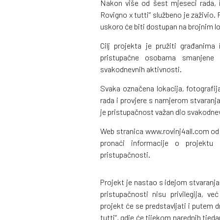
Nakon više od šest mjeseci rada, is
Rovigno x tutti“ službeno je zaživio.
uskoro će biti dostupan na brojnim l
Cilj projekta je pružiti građanima
pristupačne osobama smanjene pok
svakodnevnih aktivnosti.
Svaka označena lokacija, fotografija
rada i provjere s namjerom stvaranj
je pristupačnost važan dio svakodne
Web stranica www.rovinj4all.com od s
pronaći informacije o projektu i
pristupačnosti.
Projekt je nastao s idejom stvaranja 
pristupačnosti nisu privilegija, v
projekt će se predstavljati i putem 
tutti“, gdje će tijekom narednih tjeda