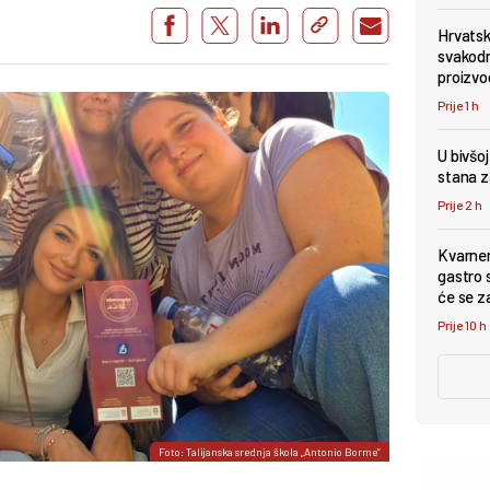
Hrvatsk
svakodn
proizvo
Prije 1 h
U bivšo
stana z
Prije 2 h
Kvarner
gastro s
će se z
Prije 10 h
Foto: Talijanska srednja škola „Antonio Borme”