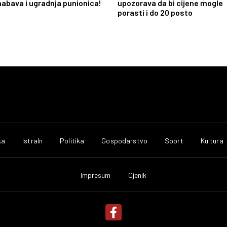
nabava i ugradnja punionica!
upozorava da bi cijene mogle
porasti i do 20 posto
ka
IstraIn
Politika
Gospodarstvo
Sport
Kultura
Impresum
Cjenik