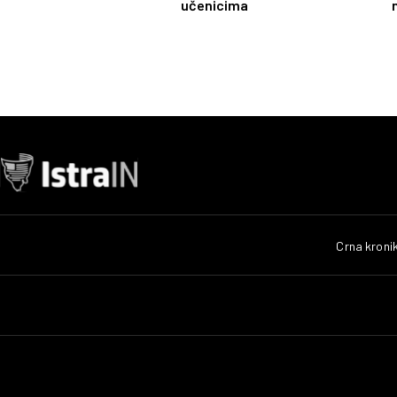
učenicima
Crna kroni