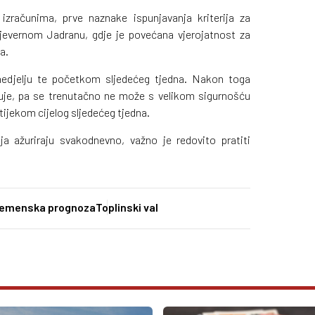
zračunima, prve naznake ispunjavanja kriterija za
sjevernom Jadranu, gdje je povećana vjerojatnost za
a.
nedjelju te početkom sljedećeg tjedna. Nakon toga
je, pa se trenutačno ne može s velikom sigurnošću
i tijekom cijelog sljedećeg tjedna.
a ažuriraju svakodnevno, važno je redovito pratiti
emenska prognoza
Toplinski val