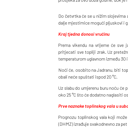
Do četvrtka će se u nižim slojevima 
dalje mjestimice mogući pljuskovi i gr
Kraj tjedna donosi vrućinu
Prema vikendu na vrijeme će sve j
pritjecati sve topliji zrak. Uz pret
temperaturom uglavnom između 30 i 
Noći će, osobito na Jadranu, biti top
obali neće spuštati ispod 20 °C.
Uz slabu do umjerenu buru noću će pon
oko 25 °C što će dodatno naglasiti o
Prve naznake toplinskog vala u sub
Prognozu toplinskog vala koji može 
(DHMZ) izrađuje svakodnevno za pet d