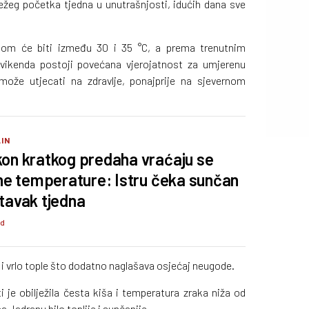
ežeg početka tjedna u unutrašnjosti, idućih dana sve
nom će biti između 30 i 35 °C, a prema trenutnim
vikenda postoji povećana vjerojatnost za umjerenu
može utjecati na zdravlje, ponajprije na sjevernom
IN
on kratkog predaha vraćaju se
tne temperature: Istru čeka sunčan
tavak tjedna
 d
e i vrlo tople što dodatno naglašava osjećaj neugode.
 je obilježila česta kiša i temperatura zraka niža od
 Jadranu bilo toplije i sunčanije.