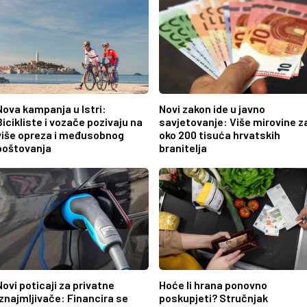
Nova kampanja u Istri:
Novi zakon ide u javno
Bicikliste i vozače pozivaju na
savjetovanje: Više mirovine z
više opreza i međusobnog
oko 200 tisuća hrvatskih
poštovanja
branitelja
Novi poticaji za privatne
Hoće li hrana ponovno
iznajmljivače: Financira se
poskupjeti? Stručnjak