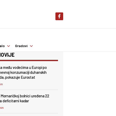
alo
Gradovi
OVIJE
a među vodećima u Europi po
evnoj konzumaciji duhanskih
da, pokazuje Eurostat
min
j Mornaričkoj bolnici uređena 22
a deficitarni kadar
min