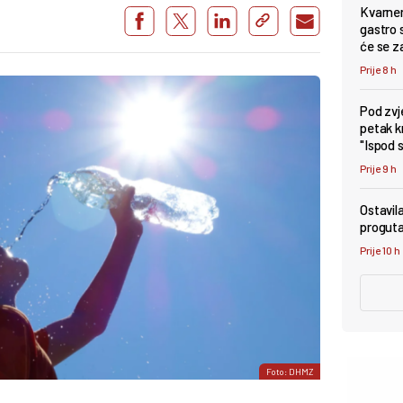
Kvarner
gastro s
će se z
Prije 8 h
Pod zv
petak k
"Ispod 
Prije 9 h
Ostavil
proguta
Prije 10 h
Foto: DHMZ