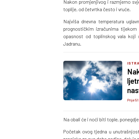
Nakon promjenjivog i razmjerno svj
toplije, od četvrtka često i vruće.
Najviša dnevna temperatura uglav
prognostičkim izračunima tijekom 
opasnost od toplinskog vala koji 
Jadranu.
ISTRA
Nak
lje
nas
Prije 51
Na obali će i noći biti tople, ponegdj
Početak ovog tjedna u unutrašnjosti
prosjeka za ovo doba godine, dok je na