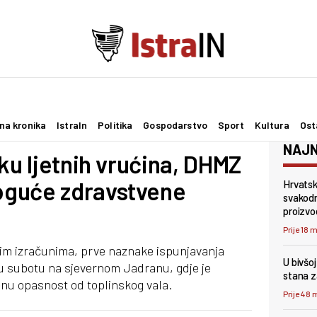
na kronika
IstraIn
Politika
Gospodarstvo
Sport
Kultura
Ost
NAJN
ku ljetnih vrućina, DHMZ
oguće zdravstvene
Hrvatsk
svakodn
proizvo
Prije 18 
m izračunima, prve naznake ispunjavanja
U bivšo
je u subotu na sjevernom Jadranu, gdje je
stana z
nu opasnost od toplinskog vala.
Prije 48 