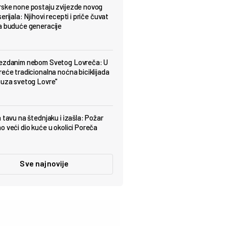
ske none postaju zvijezde novog
erijala: Njihovi recepti i priče čuvat
a buduće generacije
jezdanim nebom Svetog Lovreča: U
reće tradicionalna noćna biciklijada
suza svetog Lovre"
a tavu na štednjaku i izašla: Požar
o veći dio kuće u okolici Poreča
Sve najnovije