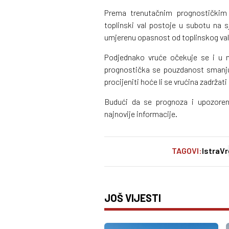
Prema trenutačnim prognostičkim i
toplinski val postoje u subotu na 
umjerenu opasnost od toplinskog val
Podjednako vruće očekuje se i u 
prognostička se pouzdanost smanju
procijeniti hoće li se vrućina zadržat
Budući da se prognoza i upozorenj
najnovije informacije.
TAGOVI:
Istra
Vr
JOŠ VIJESTI