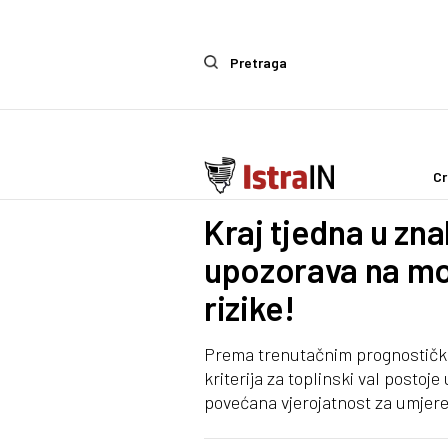
Pretraga
Cr
IstraIn
Kraj tjedna u zna
upozorava na m
rizike!
Prema trenutačnim prognostički
kriterija za toplinski val posto
povećana vjerojatnost za umjere