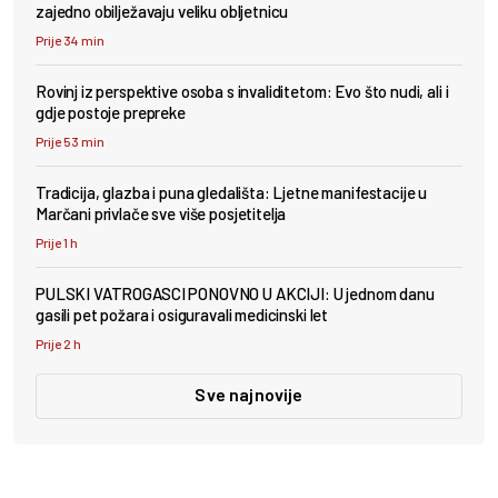
zajedno obilježavaju veliku obljetnicu
Prije 34 min
Rovinj iz perspektive osoba s invaliditetom: Evo što nudi, ali i
gdje postoje prepreke
Prije 53 min
Tradicija, glazba i puna gledališta: Ljetne manifestacije u
Marčani privlače sve više posjetitelja
Prije 1 h
PULSKI VATROGASCI PONOVNO U AKCIJI: U jednom danu
gasili pet požara i osiguravali medicinski let
Prije 2 h
Sve najnovije