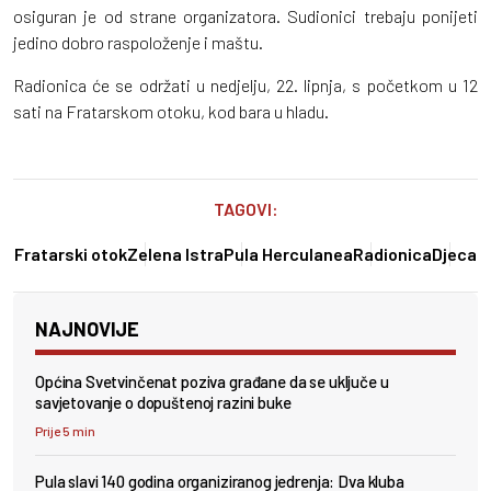
osiguran je od strane organizatora. Sudionici trebaju ponijeti
jedino dobro raspoloženje i maštu.
Radionica će se održati u nedjelju, 22. lipnja, s početkom u 12
sati na Fratarskom otoku, kod bara u hladu.
TAGOVI:
Fratarski otok
Zelena Istra
Pula Herculanea
Radionica
Djeca
NAJNOVIJE
Općina Svetvinčenat poziva građane da se uključe u
savjetovanje o dopuštenoj razini buke
Prije 5 min
Pula slavi 140 godina organiziranog jedrenja: Dva kluba