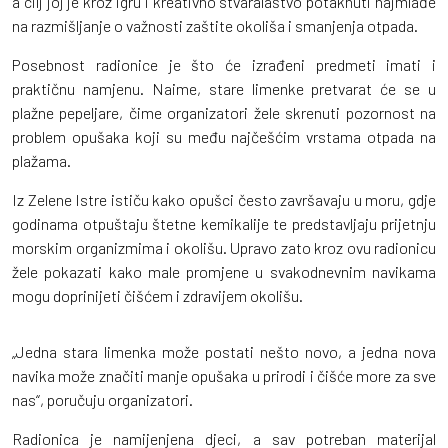
a cilj joj je kroz igru i kreativno stvaralaštvo potaknuti najmlađe
na razmišljanje o važnosti zaštite okoliša i smanjenja otpada.
Posebnost radionice je što će izrađeni predmeti imati i
praktičnu namjenu. Naime, stare limenke pretvarat će se u
plažne pepeljare, čime organizatori žele skrenuti pozornost na
problem opušaka koji su među najčešćim vrstama otpada na
plažama.
Iz Zelene Istre ističu kako opušci često završavaju u moru, gdje
godinama otpuštaju štetne kemikalije te predstavljaju prijetnju
morskim organizmima i okolišu. Upravo zato kroz ovu radionicu
žele pokazati kako male promjene u svakodnevnim navikama
mogu doprinijeti čišćem i zdravijem okolišu.
„Jedna stara limenka može postati nešto novo, a jedna nova
navika može značiti manje opušaka u prirodi i čišće more za sve
nas“, poručuju organizatori.
Radionica je namijenjena djeci, a sav potreban materijal