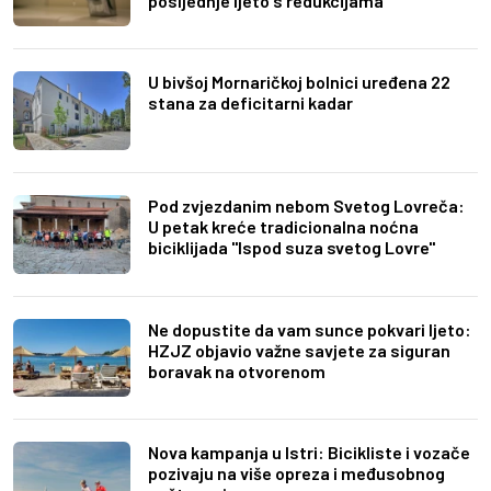
posljednje ljeto s redukcijama
U bivšoj Mornaričkoj bolnici uređena 22
stana za deficitarni kadar
Pod zvjezdanim nebom Svetog Lovreča:
U petak kreće tradicionalna noćna
biciklijada "Ispod suza svetog Lovre"
Ne dopustite da vam sunce pokvari ljeto:
HZJZ objavio važne savjete za siguran
boravak na otvorenom
Nova kampanja u Istri: Bicikliste i vozače
pozivaju na više opreza i međusobnog