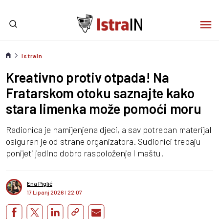
IstraIn
Kreativno protiv otpada! Na
Fratarskom otoku saznajte kako
stara limenka može pomoći moru
Radionica je namijenjena djeci, a sav potreban materijal
osiguran je od strane organizatora. Sudionici trebaju
ponijeti jedino dobro raspoloženje i maštu.
Ena Piglić
17 Lipanj 2026
I
22:07