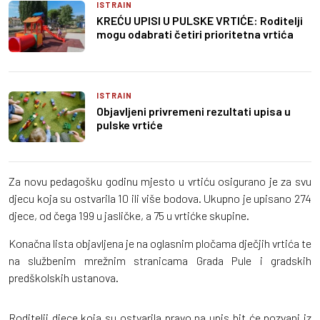
ISTRAIN
KREĆU UPISI U PULSKE VRTIĆE: Roditelji
mogu odabrati četiri prioritetna vrtića
ISTRAIN
Objavljeni privremeni rezultati upisa u
pulske vrtiće
Za novu pedagošku godinu mjesto u vrtiću osigurano je za svu
djecu koja su ostvarila 10 ili više bodova. Ukupno je upisano 274
djece, od čega 199 u jasličke, a 75 u vrtićke skupine.
Konačna lista objavljena je na oglasnim pločama dječjih vrtića te
na službenim mrežnim stranicama Grada Pule i gradskih
predškolskih ustanova.
Roditelji djece koja su ostvarila pravo na upis bit će pozvani iz