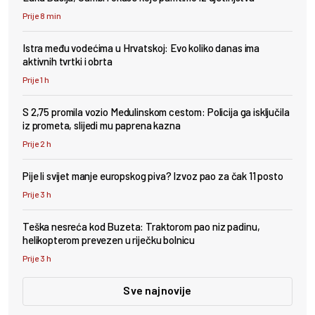
Prije 8 min
Istra među vodećima u Hrvatskoj: Evo koliko danas ima
aktivnih tvrtki i obrta
Prije 1 h
S 2,75 promila vozio Medulinskom cestom: Policija ga isključila
iz prometa, slijedi mu paprena kazna
Prije 2 h
Pije li svijet manje europskog piva? Izvoz pao za čak 11 posto
Prije 3 h
Teška nesreća kod Buzeta: Traktorom pao niz padinu,
helikopterom prevezen u riječku bolnicu
Prije 3 h
Sve najnovije