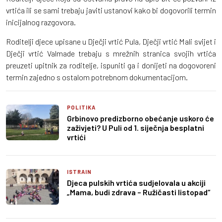
vrtića ili se sami trebaju javiti ustanovi kako bi dogovorili termin
inicijalnog razgovora.
Roditelji djece upisane u Dječji vrtić Pula, Dječji vrtić Mali svijet i
Dječji vrtić Valmade trebaju s mrežnih stranica svojih vrtića
preuzeti upitnik za roditelje, ispuniti ga i donijeti na dogovoreni
termin zajedno s ostalom potrebnom dokumentacijom.
POLITIKA
Grbinovo predizborno obećanje uskoro će
zaživjeti? U Puli od 1. siječnja besplatni
vrtići
ISTRAIN
Djeca pulskih vrtića sudjelovala u akciji
„Mama, budi zdrava – Ružičasti listopad“