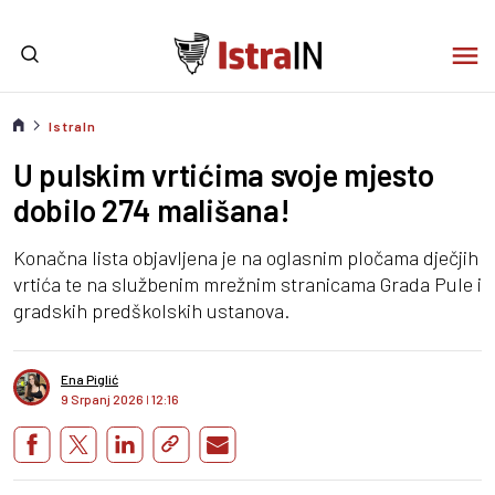
IstraIn
U pulskim vrtićima svoje mjesto
dobilo 274 mališana!
Konačna lista objavljena je na oglasnim pločama dječjih
vrtića te na službenim mrežnim stranicama Grada Pule i
gradskih predškolskih ustanova.
Ena Piglić
9 Srpanj 2026
I
12:16