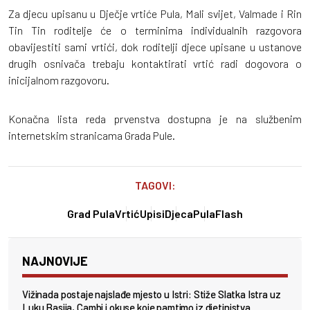
Za djecu upisanu u Dječje vrtiće Pula, Mali svijet, Valmade i Rin
Tin Tin roditelje će o terminima individualnih razgovora
obavijestiti sami vrtići, dok roditelji djece upisane u ustanove
drugih osnivača trebaju kontaktirati vrtić radi dogovora o
inicijalnom razgovoru.
Konačna lista reda prvenstva dostupna je na službenim
internetskim stranicama Grada Pule.
TAGOVI:
Grad Pula
Vrtić
Upisi
Djeca
PulaFlash
NAJNOVIJE
Vižinada postaje najslađe mjesto u Istri: Stiže Slatka Istra uz
Luku Basija, Cambi i okuse koje pamtimo iz djetinjstva