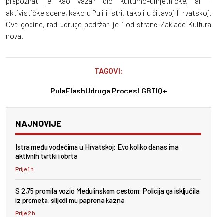
prepoznat je kao važan dio kulturno-umjetničke, ali i
aktivističke scene, kako u Puli i Istri, tako i u čitavoj Hrvatskoj.
Ove godine, rad udruge podržan je i od strane Zaklade Kultura
nova.
TAGOVI:
PulaFlash
Udruga Proces
LGBTIQ+
NAJNOVIJE
Istra među vodećima u Hrvatskoj: Evo koliko danas ima
aktivnih tvrtki i obrta
Prije 1 h
S 2,75 promila vozio Medulinskom cestom: Policija ga isključila
iz prometa, slijedi mu paprena kazna
Prije 2 h