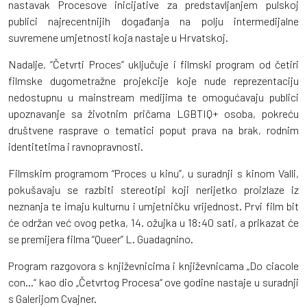
nastavak Procesove inicijative za predstavljanjem pulskoj
publici najrecentnijih događanja na polju intermedijalne
suvremene umjetnosti koja nastaje u Hrvatskoj.
Nadalje, “Četvrti Proces” uključuje i filmski program od četiri
filmske dugometražne projekcije koje nude reprezentaciju
nedostupnu u mainstream medijima te omogućavaju publici
upoznavanje sa životnim pričama LGBTIQ+ osoba, pokreću
društvene rasprave o tematici poput prava na brak, rodnim
identitetima i ravnopravnosti.
Filmskim programom “Proces u kinu”, u suradnji s kinom Valli,
pokušavaju se razbiti stereotipi koji nerijetko proizlaze iz
neznanja te imaju kulturnu i umjetničku vrijednost. Prvi film bit
će održan već ovog petka, 14. ožujka u 18:40 sati, a prikazat će
se premijera filma “Queer” L. Guadagnino.
Program razgovora s književnicima i književnicama „Do ciacole
con...“ kao dio „Četvrtog Procesa“ ove godine nastaje u suradnji
s Galerijom Cvajner.