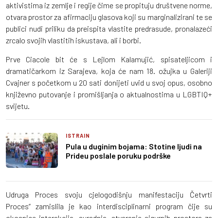
aktivistima iz zemlje i regije čime se propituju društvene norme,
otvara prostor za afirmaciju glasova koji su marginalizirani te se
publici nudi priliku da preispita vlastite predrasude, pronalazeći
zrcalo svojih vlastitih iskustava, ali i borbi.
Prve Ciacole bit će s Lejlom Kalamujić, spisateljicom i
dramatičarkom iz Sarajeva, koja će nam 18. ožujka u Galeriji
Cvajner s početkom u 20 sati donijeti uvid u svoj opus, osobno
književno putovanje i promišljanja o aktualnostima u LGBTIQ+
svijetu.
ISTRAIN
Pula u duginim bojama: Stotine ljudi na
Prideu poslale poruku podrške
Udruga Proces svoju cjelogodišnju manifestaciju Četvrti
Proces“ zamislila je kao interdisciplinarni program čije su
okosnice interakcija, suradnja, stvaranje sigurnih prostora za