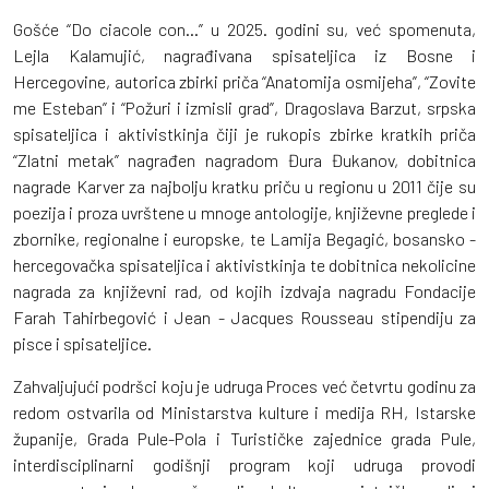
Gošće “Do ciacole con...” u 2025. godini su, već spomenuta,
Lejla Kalamujić, nagrađivana spisateljica iz Bosne i
Hercegovine, autorica zbirki priča “Anatomija osmijeha”, “Zovite
me Esteban” i “Požuri i izmisli grad”, Dragoslava Barzut, srpska
spisateljica i aktivistkinja čiji je rukopis zbirke kratkih priča
“Zlatni metak” nagrađen nagradom Đura Đukanov, dobitnica
nagrade Karver za najbolju kratku priču u regionu u 2011 čije su
poezija i proza uvrštene u mnoge antologije, književne preglede i
zbornike, regionalne i europske, te Lamija Begagić, bosansko -
hercegovačka spisateljica i aktivistkinja te dobitnica nekolicine
nagrada za književni rad, od kojih izdvaja nagradu Fondacije
Farah Tahirbegović i Jean - Jacques Rousseau stipendiju za
pisce i spisateljice.
Zahvaljujući podršci koju je udruga Proces već četvrtu godinu za
redom ostvarila od Ministarstva kulture i medija RH, Istarske
županije, Grada Pule-Pola i Turističke zajednice grada Pule,
interdisciplinarni godišnji program koji udruga provodi