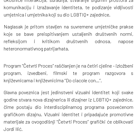
komunikaciju i izražavanje identiteta, te podizanje vidljivosti
umjetnica i umjetnika koji su dio LGBTIQ+ zajednice.
Naglasak je pritom stavljen na suvremene umjetničke prakse
koje se bave preispitivanjem ustaljenih društvenih normi,
refleksijom i kritikom društvenih odnosa, napose
heteronormativnog patrijarhata.
Program “Četvrti Proces” raščlanjen je na četiri cjeline - izložbeni
program, izvedbeni, filmski te program razgovora s
književnicama i književnicima “Do ciacole con...”.
Glavna poveznica jest jedinstveni vizualni identitet koji svake
godine stvara nova dizajnerica ili dizajner iz LGBTIQ+ zajednice,
čime postaju dio interdisciplinarnog programa posvećenom
grafičkom dizajnu. Vizualni identitet i pripadajuće promotivne
materijale za ovogodišnji “Četvrti Proces” grafički će oblikovati
Jordi Ilić.