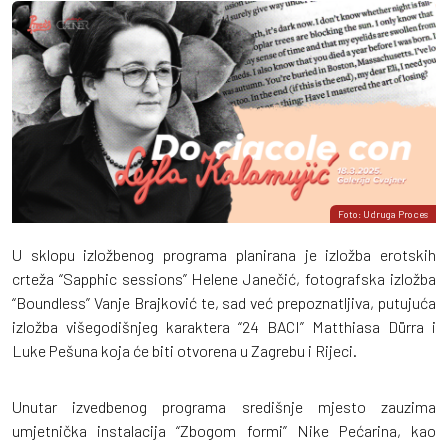
Foto: Udruga Proces
U sklopu izložbenog programa planirana je izložba erotskih
crteža “Sapphic sessions” Helene Janečić, fotografska izložba
“Boundless” Vanje Brajković te, sad već prepoznatljiva, putujuća
izložba višegodišnjeg karaktera “24 BACI” Matthiasa Dürra i
Luke Pešuna koja će biti otvorena u Zagrebu i Rijeci.
Unutar izvedbenog programa središnje mjesto zauzima
umjetnička instalacija “Zbogom formi” Nike Pećarina, kao