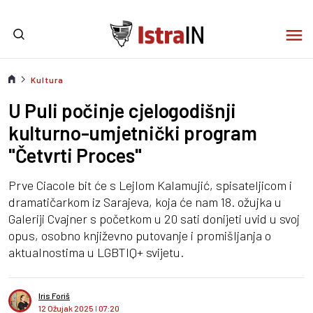
Kultura
U Puli počinje cjelogodišnji
kulturno-umjetnički program
"Četvrti Proces"
Prve Ciacole bit će s Lejlom Kalamujić, spisateljicom i
dramatičarkom iz Sarajeva, koja će nam 18. ožujka u
Galeriji Cvajner s početkom u 20 sati donijeti uvid u svoj
opus, osobno književno putovanje i promišljanja o
aktualnostima u LGBTIQ+ svijetu.
Iris Foriš
12 Ožujak 2025
I
07:20