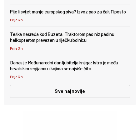
Pije li svijet manje europskog piva? Izvoz pao za čak 11 posto
Prije 3 h
Teška nesreća kod Buzeta: Traktorom pao niz padinu,
helikopterom prevezen u riječku bolnicu
Prije 3 h
Danas je Međunarodni dan ljubitelja knjiga: Istra je među
hrvatskim regijama u kojima se najviše čita
Prije 3 h
Sve najnovije