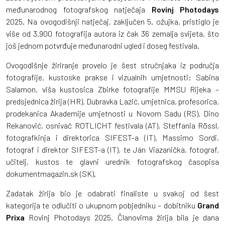
međunarodnog fotografskog natječaja
Rovinj Photodays
2025. Na ovogodišnji natječaj, zaključen 5. ožujka, pristiglo je
više od 3.900 fotografija autora iz čak 36 zemalja svijeta, što
još jednom potvrđuje međunarodni ugled i doseg festivala.
Ovogodišnje žiriranje provelo je šest stručnjaka iz područja
fotografije, kustoske prakse i vizualnih umjetnosti: Sabina
Salamon, viša kustosica Zbirke fotografije MMSU Rijeka –
predsjednica žirija (HR), Dubravka Lazić, umjetnica, profesorica,
prodekanica Akademije umjetnosti u Novom Sadu (RS), Dino
Rekanović, osnivač ROTLICHT festivala (AT), Steffania Rössl,
fotografkinja i direktorica SIFEST-a (IT), Massimo Sordi,
fotograf i direktor SIFEST-a (IT), te Ján Viazanička, fotograf,
učitelj, kustos te glavni urednik fotografskog časopisa
dokumentmagazin.sk (SK).
Zadatak žirija bio je odabrati finaliste u svakoj od šest
kategorija te odlučiti o ukupnom pobjedniku – dobitniku
Grand
Prixa
Rovinj Photodays 2025. Članovima žirija bila je dana