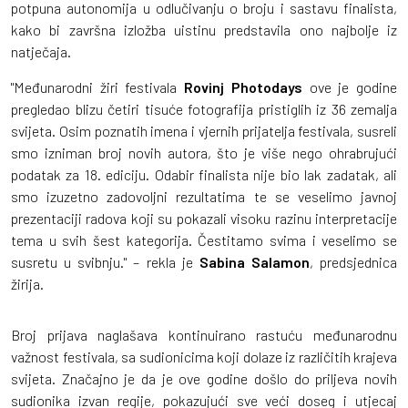
potpuna autonomija u odlučivanju o broju i sastavu finalista,
kako bi završna izložba uistinu predstavila ono najbolje iz
natječaja.
"Međunarodni žiri festivala
Rovinj Photodays
ove je godine
pregledao blizu četiri tisuće fotografija pristiglih iz 36 zemalja
svijeta. Osim poznatih imena i vjernih prijatelja festivala, susreli
smo izniman broj novih autora, što je više nego ohrabrujući
podatak za 18. ediciju. Odabir finalista nije bio lak zadatak, ali
smo izuzetno zadovoljni rezultatima te se veselimo javnoj
prezentaciji radova koji su pokazali visoku razinu interpretacije
tema u svih šest kategorija. Čestitamo svima i veselimo se
susretu u svibnju." – rekla je
Sabina Salamon
, predsjednica
žirija.
Broj prijava naglašava kontinuirano rastuću međunarodnu
važnost festivala, sa sudionicima koji dolaze iz različitih krajeva
svijeta. Značajno je da je ove godine došlo do priljeva novih
sudionika izvan regije, pokazujući sve veći doseg i utjecaj