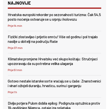
NAJNOVIJE
Hrvatska europski rekorder po sezonalnosti turizma: Čak 54,5
posto noćenja ostvaruje se u srpnju i kolovozu
Prije 14 min
Fizički zlostavljao i prijetio smrću! Više od godinu i pol trajalo
nasilje u obitelji na području Raše
Prije 37 min
Klimatske promjene Hrvatsku već skupo koštaju: Stručnjaci
upozoravaju da su potrebna velika ulaganja
Prije 51 min
Gotovo nestale istarske sorte vraćaju se u čaše: Znanstvenici
i vinari oživjeli duraniju, hrvaticu, surinu i garganju
Prije 1 h
Divlja potjera Pulom dobila epilog: Podignuta optužnica protiv
19-godišnjeg Nijemca, ostaje iza rešetaka