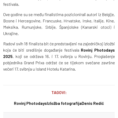
festivala.
Ove godine su se među finalistima pozicionirali autori iz Belgije,
Bosne i Hercegovine, Francuske, Hrvatske, Irske, Italije, Kine,
Meksika, Rumunjske, Srbije, Španjolske (Kanarski otoci) i
Ukrajine.
Radovi svih 18 finalista bit će predstavljeni na zajedničkoj izložbi
koja će biti središnje događanje festivala
Rovinj Photodays
2025
, koji se održava 16. i 17. svibnja u Rovinju. Proglašenje
pobjednika Grand Prixa održat će se tijekom svečane završne
večeri 17. svibnja u Island Hotelu Katarina.
TAGOVI:
Rovinj Photodays
Izložba fotografija
Denis Redić