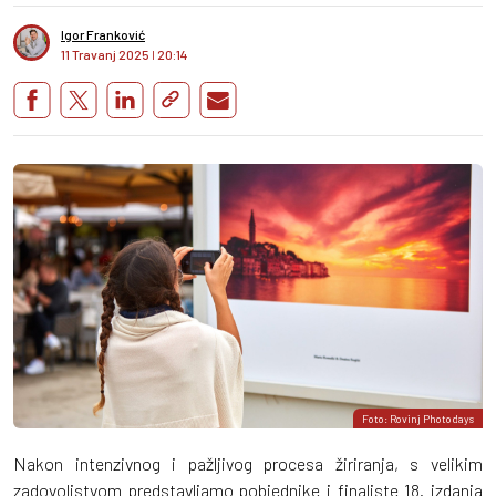
Igor Franković
11 Travanj 2025
I
20:14
Foto: Rovinj Photodays
Nakon intenzivnog i pažljivog procesa žiriranja, s velikim
zadovoljstvom predstavljamo pobjednike i finaliste 18. izdanja