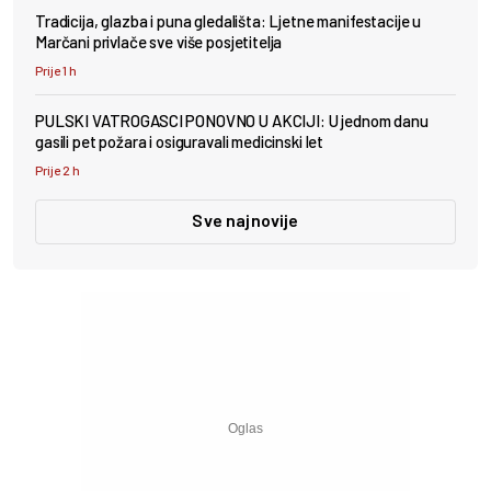
Tradicija, glazba i puna gledališta: Ljetne manifestacije u
Marčani privlače sve više posjetitelja
Prije 1 h
PULSKI VATROGASCI PONOVNO U AKCIJI: U jednom danu
gasili pet požara i osiguravali medicinski let
Prije 2 h
Sve najnovije