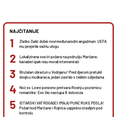
NAJČITANIJE
Zlatko Dalić dobio novi međunarodni angažman: UEFA
mu povjerila važnu ulogu
Lokalizirana sva tri požara na području Marčane,
kanaderi ipak nisu morali intervenirati
Brutalan obračun u Vodnjanu! Pred djecom pretukli
dvojicu muškaraca, jedan završio s teškim ozljedama
Noć sv. Lovre ponovno pretvara Rovinj u pozornicu
romantike: Evo tko nastupa 8. kolovoza
ISTARSKI VATROGASCI IMAJU PUNE RUKE POSLA!
Požari kod Marčane i Rojnića uspješno stavljeni pod
kontrolu