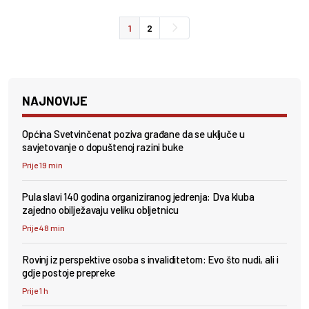
1
2
NAJNOVIJE
Općina Svetvinčenat poziva građane da se uključe u
savjetovanje o dopuštenoj razini buke
Prije 19 min
Pula slavi 140 godina organiziranog jedrenja: Dva kluba
zajedno obilježavaju veliku obljetnicu
Prije 48 min
Rovinj iz perspektive osoba s invaliditetom: Evo što nudi, ali i
gdje postoje prepreke
Prije 1 h