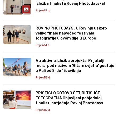
izložba finalista Rovinj Photodays-a!
Prije 447 d
ROVINJ PHOTODAYS: U Rovinju uskoro
veliko finale najvećeg festivala
fotografije u ovom dijelu Europe
Prije 451 d
Atraktivna izložba projekta 'Prijatelji
mora' pod nazivom 'Ritam svjetla' gostuje
u Puli od 8. do 15. svibnja
Prije 458 d
PRISTIGLO GOTOVO ČETIRI TISUĆE
FOTOGRAFIJA Objavljeni pobjednici i
finalisti natječaja Rovinj Photodays
Prije 482 d