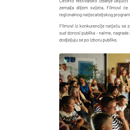
Četvrto festivalsko izdanje uključit 
zemalja diljem svijeta. Filmovi ć
regionalnog natjecateljskog programa
Filmovi iz konkurencije natječu se z
sud donosi publika - naime, nagrade z
dodjeljuju se po izboru publike.