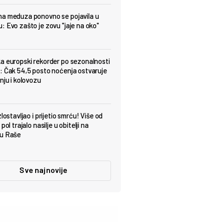
a meduza ponovno se pojavila u
: Evo zašto je zovu "jaje na oko"
a europski rekorder po sezonalnosti
: Čak 54,5 posto noćenja ostvaruje
nju i kolovozu
zlostavljao i prijetio smrću! Više od
 pol trajalo nasilje u obitelji na
ju Raše
Sve najnovije