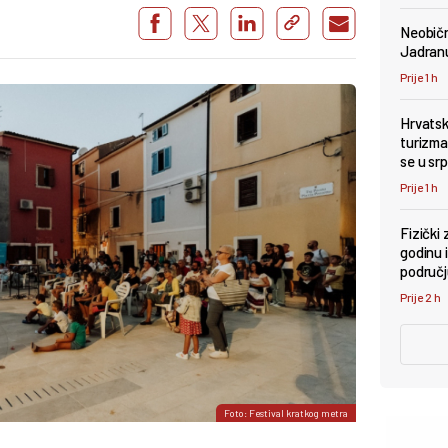
Neobičn
Jadranu
Prije 1 h
Hrvatsk
turizma
se u srp
Prije 1 h
Fizički 
godinu i
područ
Prije 2 h
Foto: Festival kratkog metra