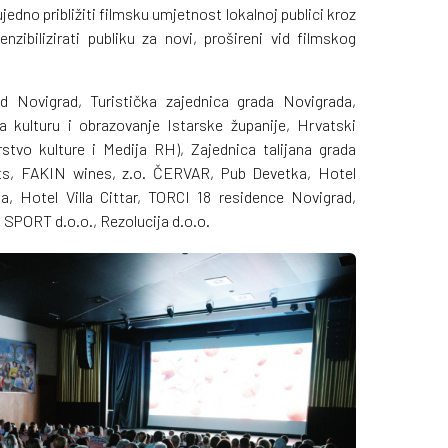
edno približiti filmsku umjetnost lokalnoj publici kroz
nzibilizirati publiku za novi, prošireni vid filmskog
.
ad Novigrad, Turistička zajednica grada Novigrada,
za kulturu i obrazovanje Istarske županije, Hrvatski
rstvo kulture i Medija RH), Zajednica talijana grada
s, FAKIN wines, z.o. ČERVAR, Pub Devetka, Hotel
 Hotel Villa Cittar, TORCI 18 residence Novigrad,
SPORT d.o.o., Rezolucija d.o.o.