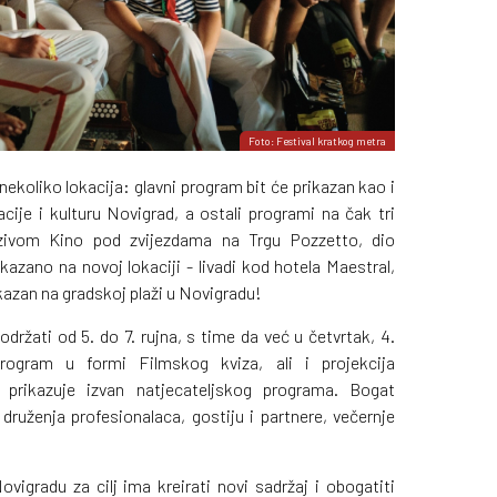
Foto: Festival kratkog metra
nekoliko lokacija: glavni program bit će prikazan kao i
cije i kulturu Novigrad, a ostali programi na čak tri
zivom Kino pod zvijezdama na Trgu Pozzetto, dio
azano na novoj lokaciji - livadi kod hotela Maestral,
kazan na gradskoj plaži u Novigradu!
držati od 5. do 7. rujna, s time da već u četvrtak, 4.
rogram u formi Filmskog kviza, ali i projekcija
prikazuje izvan natjecateljskog programa. Bogat
druženja profesionalaca, gostiju i partnere, večernje
vigradu za cilj ima kreirati novi sadržaj i obogatiti