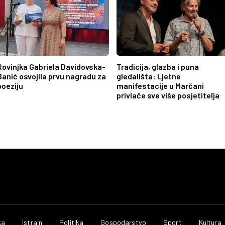
Rovinjka Gabriela Davidovska-
Tradicija, glazba i puna
Banić osvojila prvu nagradu za
gledališta: Ljetne
poeziju
manifestacije u Marčani
privlače sve više posjetitelja
ka
IstraIn
Politika
Gospodarstvo
Sport
Kultura