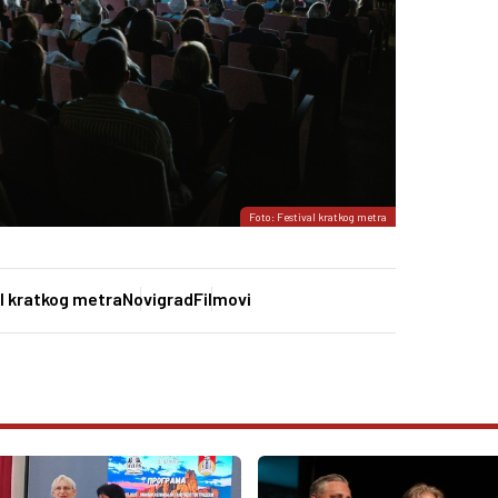
Foto: Festival kratkog metra
l kratkog metra
Novigrad
Filmovi