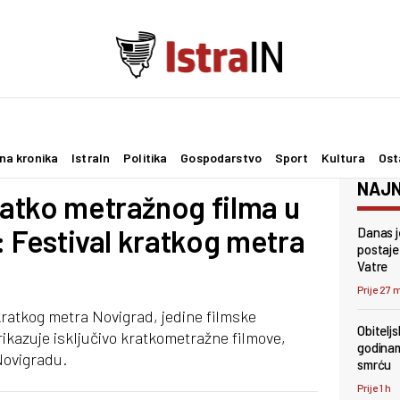
na kronika
IstraIn
Politika
Gospodarstvo
Sport
Kultura
Ost
NAJN
kratko metražnog filma u
nu: Festival kratkog metra
Danas je
postaje
Vatre
Prije 27 
kratkog metra Novigrad, jedine filmske
Obiteljs
prikazuje isključivo kratkometražne filmove,
godinam
 Novigradu.
smrću
Prije 1 h