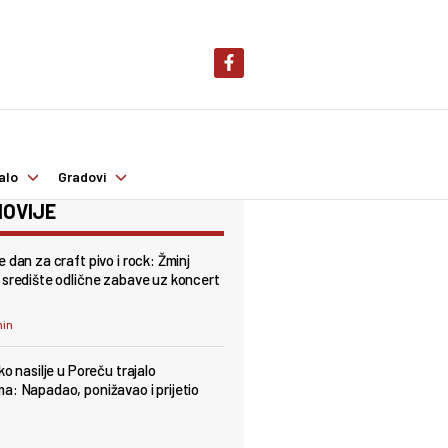
alo
Gradovi
OVIJE
 dan za craft pivo i rock: Žminj
 središte odlične zabave uz koncert
min
ko nasilje u Poreču trajalo
a: Napadao, ponižavao i prijetio