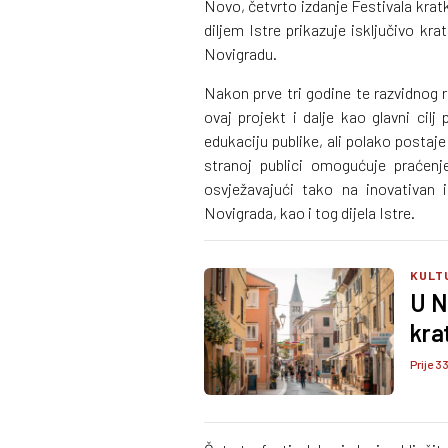
Novo, četvrto izdanje Festivala krat
diljem Istre prikazuje isključivo kr
Novigradu.
Nakon prve tri godine te razvidnog ra
ovaj projekt i dalje kao glavni cil
edukaciju publike, ali polako posta
stranoj publici omogućuje praćenje
osvježavajući tako na inovativan 
Novigrada, kao i tog dijela Istre.
KULT
U N
kra
Prije 3