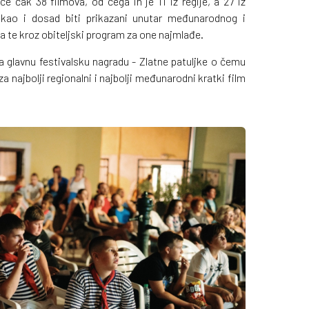
će čak 38 filmova, od čega ih je 11 iz regije, a 27 iz
e kao i dosad biti prikazani unutar međunarodnog i
 te kroz obiteljski program za one najmlađe.
a glavnu festivalsku nagradu - Zlatne patuljke o čemu
a najbolji regionalni i najbolji međunarodni kratki film