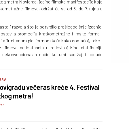
kog metra Novigrad, jedine filmske manifestacije koja
atkometražne filmove, održat će se od 5. do 7. rujna u
sta i razvoja što je potvrdilo prošlogodišnje izdanje,
j postavlja promociju kratkometražne filmske forme i
je i afirmiranom platformom koja kako domaćoj, tako i
 filmova nedostupnih u redovitoj kino distribuciji,
i nekonvencionalan način kulturni sadržaj i ponudu
URA
ovigradu večeras kreće 4. Festival
tkog metra!
37 d