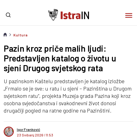
Kultura
Pazin kroz priče malih ljudi:
Predstavljen katalog o životu u
sjeni Drugog svjetskog rata
U pazinskom Kaštelu predstavljen je katalog izložbe
„Frmalo se je sve: u ratu i u sjeni – Pazinština u Drugom
svjetskom ratu“, projekta Muzeja grada Pazina koji kroz
osobna svjedočanstva i svakodnevni život donosi
drugačiji pogled na ratne godine na Pazinštini.
Igor Franković
23 Svibanj 2026
I
11:53