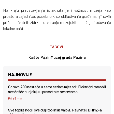
Na kraju predstavljanja istaknuta je i važnost muzeja kao
prostora zajednice, posebno kroz uključivanje građana, njihovih
priča i privatnih zbirki u stvaranje muzejskih sadržaja i očuvanje
lokalne baštine.
TAGOVI:
Kaštel
Pazin
Muzej grada Pazina
NAJNOVIJE
Gotovo 400 nesreća u samo sedam mjeseci: Električni romobili
sve češće sudjeluju u prometnim nesrećama
Prije 5 min
Sve toplije noći i sve dulji toplinski valovi: Ravnatelj DHMZ-a