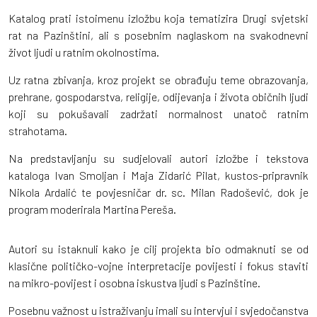
Katalog prati istoimenu izložbu koja tematizira Drugi svjetski
rat na Pazinštini, ali s posebnim naglaskom na svakodnevni
život ljudi u ratnim okolnostima.
Uz ratna zbivanja, kroz projekt se obrađuju teme obrazovanja,
prehrane, gospodarstva, religije, odijevanja i života običnih ljudi
koji su pokušavali zadržati normalnost unatoč ratnim
strahotama.
Na predstavljanju su sudjelovali autori izložbe i tekstova
kataloga Ivan Smoljan i Maja Zidarić Pilat, kustos-pripravnik
Nikola Ardalić te povjesničar dr. sc. Milan Radošević, dok je
program moderirala Martina Pereša.
Autori su istaknuli kako je cilj projekta bio odmaknuti se od
klasične političko-vojne interpretacije povijesti i fokus staviti
na mikro-povijest i osobna iskustva ljudi s Pazinštine.
Posebnu važnost u istraživanju imali su intervjui i svjedočanstva