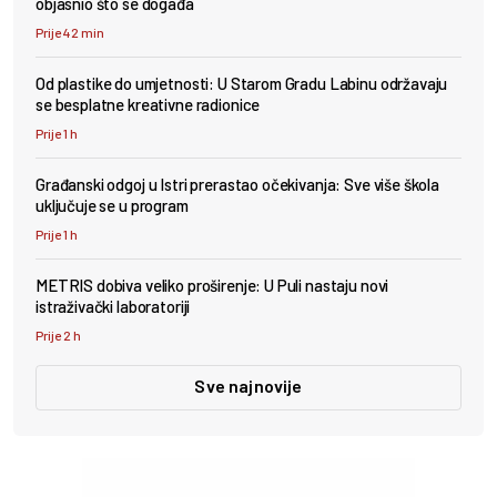
objasnio što se događa
Prije 42 min
Od plastike do umjetnosti: U Starom Gradu Labinu održavaju
se besplatne kreativne radionice
Prije 1 h
Građanski odgoj u Istri prerastao očekivanja: Sve više škola
uključuje se u program
Prije 1 h
METRIS dobiva veliko proširenje: U Puli nastaju novi
istraživački laboratoriji
Prije 2 h
Sve najnovije