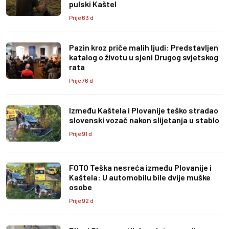
pulski Kaštel
Prije 63 d
Pazin kroz priče malih ljudi: Predstavljen
katalog o životu u sjeni Drugog svjetskog
rata
Prije 76 d
Između Kaštela i Plovanije teško stradao
slovenski vozač nakon slijetanja u stablo
Prije 91 d
FOTO Teška nesreća između Plovanije i
Kaštela: U automobilu bile dvije muške
osobe
Prije 92 d