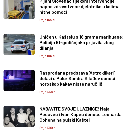
Pijani Slovenac tijekom intervencije
napao zdravstvene djelatnike u kolima
hitne pomoći
Prije 164 d
Uhićen u Kaštelu s 18 grama marihuane:
Policija 51-godišnjaka prijavila zbog
dilanja
Prije 186 d
Rasprodana predstava 'Astroklikeri'
dolazi u Pulu: Sandra Silađev donosi
horoskop kakav niste naručili!
Prije 358 d
NABAVITE SVOJE ULAZNICE! Maja
Posavec i Ivan Kapec donose Leonarda
Cohena na pulski Kaštel
Prije 390 d