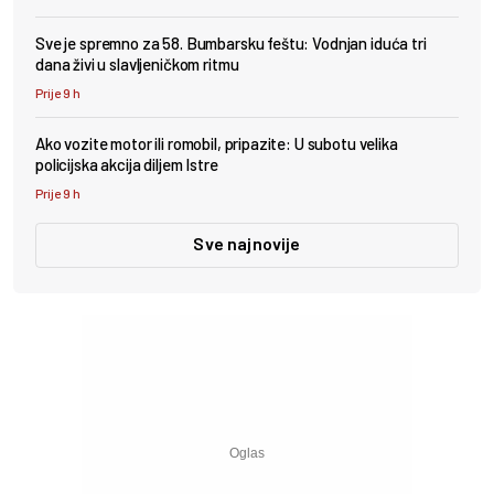
Sve je spremno za 58. Bumbarsku feštu: Vodnjan iduća tri
dana živi u slavljeničkom ritmu
Prije 9 h
Ako vozite motor ili romobil, pripazite: U subotu velika
policijska akcija diljem Istre
Prije 9 h
Sve najnovije