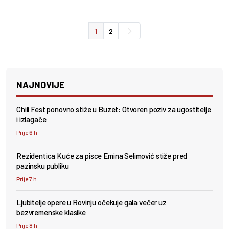
1
2
NAJNOVIJE
Chili Fest ponovno stiže u Buzet: Otvoren poziv za ugostitelje
i izlagače
Prije 6 h
Rezidentica Kuće za pisce Emina Selimović stiže pred
pazinsku publiku
Prije 7 h
Ljubitelje opere u Rovinju očekuje gala večer uz
bezvremenske klasike
Prije 8 h