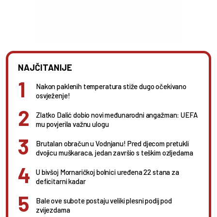
NAJČITANIJE
Nakon paklenih temperatura stiže dugo očekivano
osvježenje!
Zlatko Dalić dobio novi međunarodni angažman: UEFA
mu povjerila važnu ulogu
Brutalan obračun u Vodnjanu! Pred djecom pretukli
dvojicu muškaraca, jedan završio s teškim ozljedama
U bivšoj Mornaričkoj bolnici uređena 22 stana za
deficitarni kadar
Bale ove subote postaju veliki plesni podij pod
zvijezdama