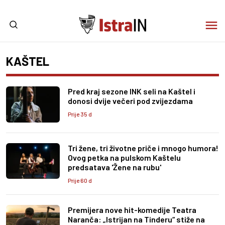
KAŠTEL
Pred kraj sezone INK seli na Kaštel i
donosi dvije večeri pod zvijezdama
Prije 35 d
Tri žene, tri životne priče i mnogo humora!
Ovog petka na pulskom Kaštelu
predsatava 'Žene na rubu'
Prije 60 d
Premijera nove hit-komedije Teatra
Naranča: „Istrijan na Tinderu“ stiže na