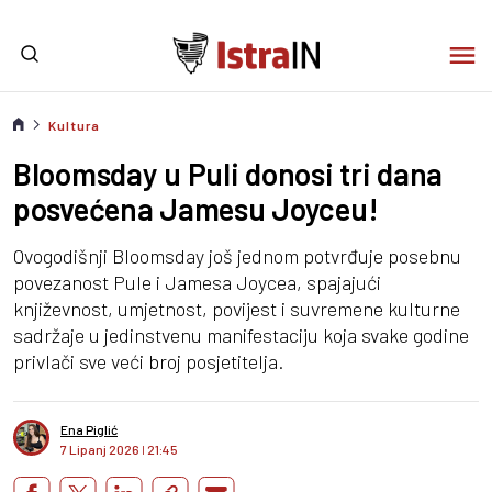
Kultura
Bloomsday u Puli donosi tri dana
posvećena Jamesu Joyceu!
Ovogodišnji Bloomsday još jednom potvrđuje posebnu
povezanost Pule i Jamesa Joycea, spajajući
književnost, umjetnost, povijest i suvremene kulturne
sadržaje u jedinstvenu manifestaciju koja svake godine
privlači sve veći broj posjetitelja.
Ena Piglić
7 Lipanj 2026
I
21:45