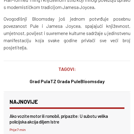
s modernističkom tradicijom Jamesa Joycea.
Ovogodišnji Bloomsday još jednom potvrđuje posebnu
povezanost Pule i Jamesa Joycea, spajajući književnost,
umjetnost, povijest i suvremene kulturne sadržaje u jedinstvenu
manifestaciju koja svake godine privlači sve veći broj
posjetitelja.
TAGOVI:
Grad Pula
TZ Grada Pule
Bloomsday
NAJNOVIJE
Ako vozite motor ili romobil, pripazite: U subotu velika
policijska akcija diljem Istre
Prije 7 min