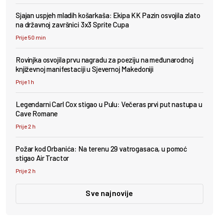
Sjajan uspjeh mladih košarkaša: Ekipa KK Pazin osvojila zlato
na državnoj završnici 3x3 Sprite Cupa
Prije 50 min
Rovinjka osvojila prvu nagradu za poeziju na međunarodnoj
književnoj manifestaciji u Sjevernoj Makedoniji
Prije 1 h
Legendarni Carl Cox stigao u Pulu: Večeras prvi put nastupa u
Cave Romane
Prije 2 h
Požar kod Orbanića: Na terenu 29 vatrogasaca, u pomoć
stigao Air Tractor
Prije 2 h
Sve najnovije