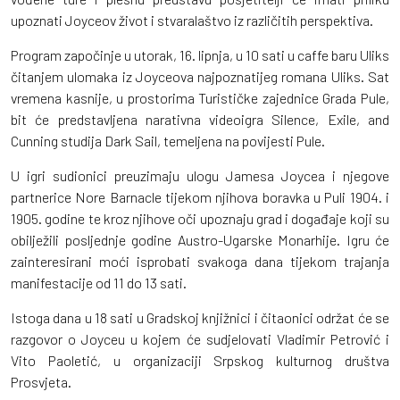
upoznati Joyceov život i stvaralaštvo iz različitih perspektiva.
Program započinje u utorak, 16. lipnja, u 10 sati u caffe baru Uliks
čitanjem ulomaka iz Joyceova najpoznatijeg romana Uliks. Sat
vremena kasnije, u prostorima Turističke zajednice Grada Pule,
bit će predstavljena narativna videoigra Silence, Exile, and
Cunning studija Dark Sail, temeljena na povijesti Pule.
U igri sudionici preuzimaju ulogu Jamesa Joycea i njegove
partnerice Nore Barnacle tijekom njihova boravka u Puli 1904. i
1905. godine te kroz njihove oči upoznaju grad i događaje koji su
obilježili posljednje godine Austro-Ugarske Monarhije. Igru će
zainteresirani moći isprobati svakoga dana tijekom trajanja
manifestacije od 11 do 13 sati.
Istoga dana u 18 sati u Gradskoj knjižnici i čitaonici održat će se
razgovor o Joyceu u kojem će sudjelovati Vladimir Petrović i
Vito Paoletić, u organizaciji Srpskog kulturnog društva
Prosvjeta.