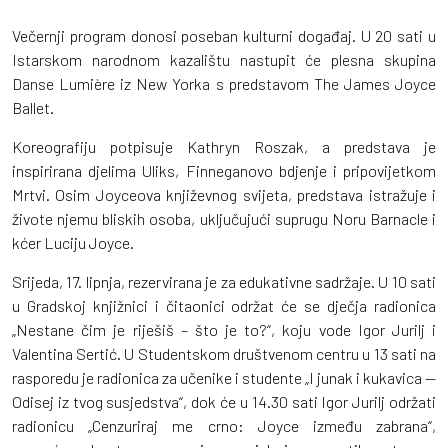
Večernji program donosi poseban kulturni događaj. U 20 sati u
Istarskom narodnom kazalištu nastupit će plesna skupina
Danse Lumière iz New Yorka s predstavom The James Joyce
Ballet.
Koreografiju potpisuje Kathryn Roszak, a predstava je
inspirirana djelima Uliks, Finneganovo bdjenje i pripovijetkom
Mrtvi. Osim Joyceova književnog svijeta, predstava istražuje i
živote njemu bliskih osoba, uključujući suprugu Noru Barnacle i
kćer Luciju Joyce.
Srijeda, 17. lipnja, rezervirana je za edukativne sadržaje. U 10 sati
u Gradskoj knjižnici i čitaonici održat će se dječja radionica
„Nestane čim je riješiš – što je to?“, koju vode Igor Jurilj i
Valentina Sertić. U Studentskom društvenom centru u 13 sati na
rasporedu je radionica za učenike i studente „I junak i kukavica —
Odisej iz tvog susjedstva“, dok će u 14.30 sati Igor Jurilj održati
radionicu „Cenzuriraj me crno: Joyce između zabrana“,