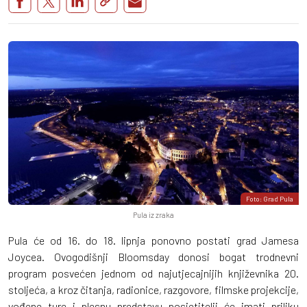
Foto: Grad Pula
Pula iz zraka
Pula će od 16. do 18. lipnja ponovno postati grad Jamesa
Joycea. Ovogodišnji Bloomsday donosi bogat trodnevni
program posvećen jednom od najutjecajnijih književnika 20.
stoljeća, a kroz čitanja, radionice, razgovore, filmske projekcije,
vođene ture i plesnu predstavu posjetitelji će imati priliku