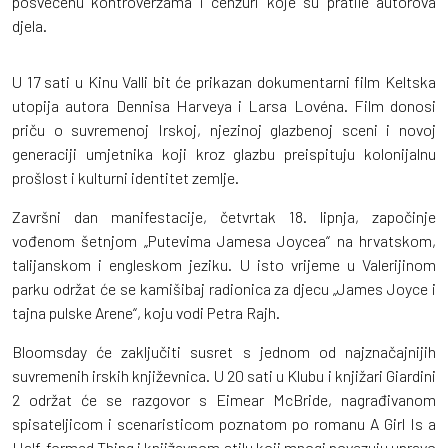
posvećenu kontroverzama i cenzuri koje su pratile autorova
djela.
U 17 sati u Kinu Valli bit će prikazan dokumentarni film Keltska
utopija autora Dennisa Harveya i Larsa Lovéna. Film donosi
priču o suvremenoj Irskoj, njezinoj glazbenoj sceni i novoj
generaciji umjetnika koji kroz glazbu preispituju kolonijalnu
prošlost i kulturni identitet zemlje.
Završni dan manifestacije, četvrtak 18. lipnja, započinje
vođenom šetnjom „Putevima Jamesa Joycea“ na hrvatskom,
talijanskom i engleskom jeziku. U isto vrijeme u Valerijinom
parku održat će se kamišibaj radionica za djecu „James Joyce i
tajna pulske Arene“, koju vodi Petra Rajh.
Bloomsday će zaključiti susret s jednom od najznačajnijih
suvremenih irskih književnica. U 20 sati u Klubu i knjižari Giardini
2 održat će se razgovor s Eimear McBride, nagrađivanom
spisateljicom i scenaristicom poznatom po romanu A Girl Is a
Half-formed Thing i književnom stilu koji mnogi povezuju upravo