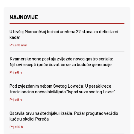
NAJNOVIJE
U bivšoj Mornaričkoj bolnici uređena 22 stana za deficitarni
kadar
Prije 18 min
Kvarnerske none postaju zvijezde novog gastro serijala:
Njihovi recepti i priče čuvat će se za buduće generacije
Prije 8 h
Pod zvjezdanim nebom Svetog Lovreča: U petak kreće
tradicionalna noćna biciklijada "Ispod suza svetog Lovre"
Prije 8 h
Ostavila tavu na štednjaku i izašla: Požar progutao veći dio
kuće u okolici Poreča
Prije 10 h