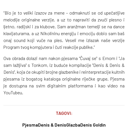
“Bio je to veliki izazov za mene – odmaknuti se od upečatljive
melodije originalne verzije, a uz to napraviti da zvuči plesno i
ljetno, radijski i za klubove. Sam aranžman temelji se na dance
klavijaturama, a uz Nikolininu energiju i emociju dobio sam baš
onaj sound koji vuče na ples. Veseli me izlazak naše verzije
Program tvog kompjutera i čuti reakcije publike.”
Ova obrada dolazi nam nakon pjesama "Čuvaj se" s Ernom i "Ja
sam lažljiva" s Tonkom, iz buduće kompilacije "Denis & Denis &
Denis", koja će okupiti brojne glazbenike i reinterpretacije kultnih
pjesama iz bogatog kataloga originalne riječke grupe. Pjesma
je dostupna na svim digitalnim platformama i kao video na
YouTubeu.
TAGOVI:
Pjesma
Denis & Denis
Glazba
Denis Goldin