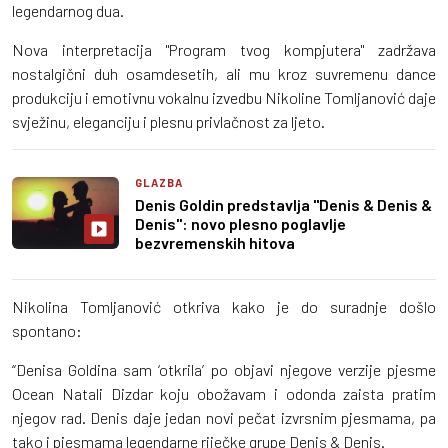
legendarnog dua.
Nova interpretacija "Program tvog kompjutera" zadržava
nostalgični duh osamdesetih, ali mu kroz suvremenu dance
produkciju i emotivnu vokalnu izvedbu Nikoline Tomljanović daje
svježinu, eleganciju i plesnu privlačnost za ljeto.
GLAZBA
Denis Goldin predstavlja "Denis & Denis &
Denis": novo plesno poglavlje
bezvremenskih hitova
Nikolina Tomljanović otkriva kako je do suradnje došlo
spontano:
“Denisa Goldina sam ‘otkrila’ po objavi njegove verzije pjesme
Ocean Natali Dizdar koju obožavam i odonda zaista pratim
njegov rad. Denis daje jedan novi pečat izvrsnim pjesmama, pa
tako i pjesmama legendarne riječke grupe Denis & Denis.