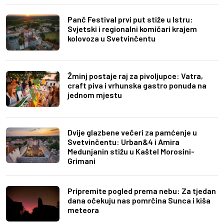
Panč Festival prvi put stiže u Istru:
Svjetski i regionalni komičari krajem
kolovoza u Svetvinčentu
Žminj postaje raj za pivoljupce: Vatra,
craft piva i vrhunska gastro ponuda na
jednom mjestu
Dvije glazbene večeri za pamćenje u
Svetvinčentu: Urban&4 i Amira
Medunjanin stižu u Kaštel Morosini-
Grimani
Pripremite pogled prema nebu: Za tjedan
dana očekuju nas pomrčina Sunca i kiša
meteora