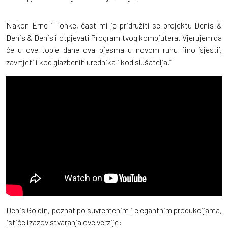
Nakon Erne i Tonke, čast mi je pridružiti se projektu Denis &
Denis & Denis i otpjevati Program tvog kompjutera. Vjerujem da
će u ove tople dane ova pjesma u novom ruhu fino ‘sjesti’,
zavrtjeti i kod glazbenih urednika i kod slušatelja.”
Denis Goldin, poznat po suvremenim i elegantnim produkcijama,
ističe izazov stvaranja ove verzije: