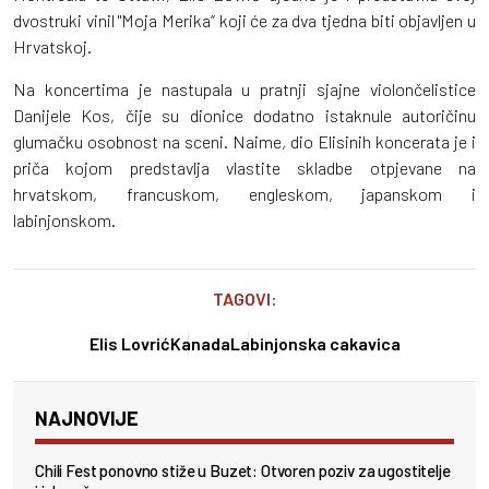
dvostruki vinil "Moja Merika” koji će za dva tjedna biti objavljen u
Hrvatskoj.
Na koncertima je nastupala u pratnji sjajne violončelistice
Danijele Kos, čije su dionice dodatno istaknule autoričinu
glumačku osobnost na sceni. Naime, dio Elisinih koncerata je i
priča kojom predstavlja vlastite skladbe otpjevane na
hrvatskom, francuskom, engleskom, japanskom i
labinjonskom.
TAGOVI:
Elis Lovrić
Kanada
Labinjonska cakavica
NAJNOVIJE
Chili Fest ponovno stiže u Buzet: Otvoren poziv za ugostitelje