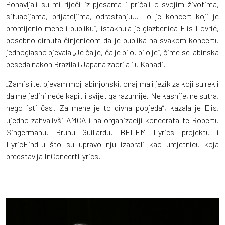
Ponavljali su mi riječi iz pjesama i pričali o svojim životima,
situacijama, prijateljima, odrastanju... To je koncert koji je
promijenio mene i publiku“, istaknula je glazbenica Elis Lovrić,
posebno dirnuta činjenicom da je publika na svakom koncertu
jednoglasno pjevala „Je ča je, ča je bilo, bilo je“, čime se labinska
beseda nakon Brazila i Japana zaorila i u Kanadi.
„Zamislite, pjevam moj labinjonski, onaj mali jezik za koji su rekli
da me 'jedini neće kapit' i svijet ga razumije. Ne kasnije, ne sutra,
nego isti čas! Za mene je to divna pobjeda”, kazala je Elis,
ujedno zahvalivši AMCA-i na organizaciji koncerata te Robertu
Singermanu, Brunu Guillardu, BELEM Lyrics projektu i
LyricFind-u što su upravo nju izabrali kao umjetnicu koja
predstavlja InConcertLyrics.