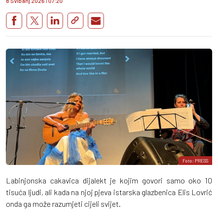
8 Svibanj 2026
I
07:20
Foto: PRESS
Labinjonska cakavica dijalekt je kojim govori samo oko 10
tisuća ljudi, ali kada na njoj pjeva istarska glazbenica Elis Lovrić
onda ga može razumjeti cijeli svijet.