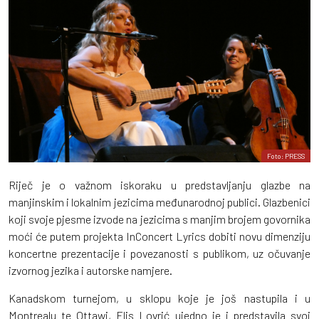
Foto: PRESS
Riječ je o važnom iskoraku u predstavljanju glazbe na
manjinskim i lokalnim jezicima međunarodnoj publici. Glazbenici
koji svoje pjesme izvode na jezicima s manjim brojem govornika
moći će putem projekta InConcert Lyrics dobiti novu dimenziju
koncertne prezentacije i povezanosti s publikom, uz očuvanje
izvornog jezika i autorske namjere.
Kanadskom turnejom, u sklopu koje je još nastupila i u
Montrealu te Ottawi, Elis Lovrić ujedno je i predstavila svoj