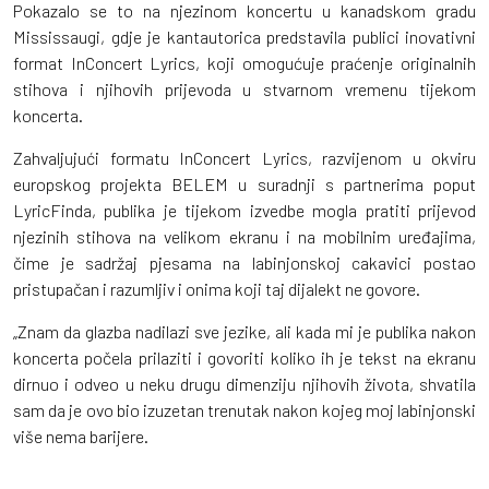
Pokazalo se to na njezinom koncertu u kanadskom gradu
Mississaugi, gdje je kantautorica predstavila publici inovativni
format InConcert Lyrics, koji omogućuje praćenje originalnih
stihova i njihovih prijevoda u stvarnom vremenu tijekom
koncerta.
Zahvaljujući formatu InConcert Lyrics, razvijenom u okviru
europskog projekta BELEM u suradnji s partnerima poput
LyricFinda, publika je tijekom izvedbe mogla pratiti prijevod
njezinih stihova na velikom ekranu i na mobilnim uređajima,
čime je sadržaj pjesama na labinjonskoj cakavici postao
pristupačan i razumljiv i onima koji taj dijalekt ne govore.
„Znam da glazba nadilazi sve jezike, ali kada mi je publika nakon
koncerta počela prilaziti i govoriti koliko ih je tekst na ekranu
dirnuo i odveo u neku drugu dimenziju njihovih života, shvatila
sam da je ovo bio izuzetan trenutak nakon kojeg moj labinjonski
više nema barijere.