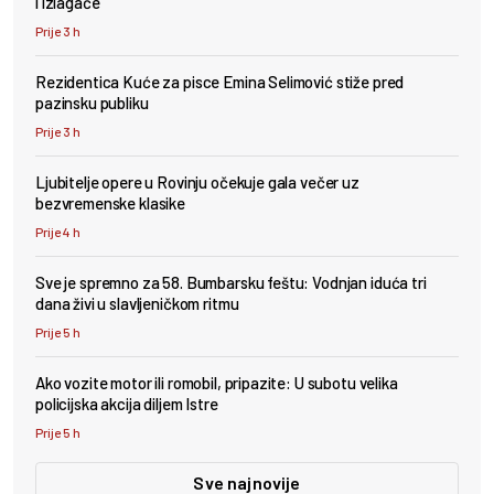
i izlagače
Prije 3 h
Rezidentica Kuće za pisce Emina Selimović stiže pred
pazinsku publiku
Prije 3 h
Ljubitelje opere u Rovinju očekuje gala večer uz
bezvremenske klasike
Prije 4 h
Sve je spremno za 58. Bumbarsku feštu: Vodnjan iduća tri
dana živi u slavljeničkom ritmu
Prije 5 h
Ako vozite motor ili romobil, pripazite: U subotu velika
policijska akcija diljem Istre
Prije 5 h
Sve najnovije