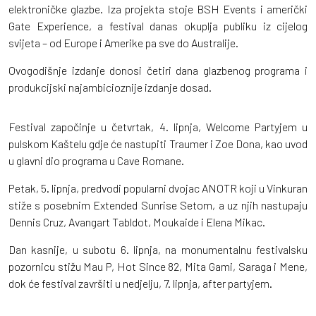
elektroničke glazbe. Iza projekta stoje BSH Events i američki
Gate Experience, a festival danas okuplja publiku iz cijelog
svijeta – od Europe i Amerike pa sve do Australije.
Ovogodišnje izdanje donosi četiri dana glazbenog programa i
produkcijski najambicioznije izdanje dosad.
Festival započinje u četvrtak, 4. lipnja, Welcome Partyjem u
pulskom Kaštelu gdje će nastupiti Traumer i Zoe Dona, kao uvod
u glavni dio programa u Cave Romane.
Petak, 5. lipnja, predvodi popularni dvojac ANOTR koji u Vinkuran
stiže s posebnim Extended Sunrise Setom, a uz njih nastupaju
Dennis Cruz, Avangart Tabldot, Moukaide i Elena Mikac.
Dan kasnije, u subotu 6. lipnja, na monumentalnu festivalsku
pozornicu stižu Mau P, Hot Since 82, Mita Gami, Saraga i Mene,
dok će festival završiti u nedjelju, 7. lipnja, after partyjem.