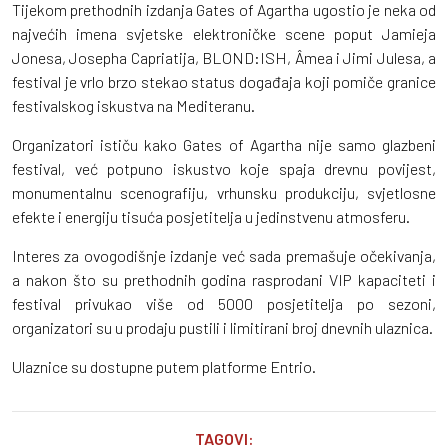
Tijekom prethodnih izdanja Gates of Agartha ugostio je neka od
najvećih imena svjetske elektroničke scene poput Jamieja
Jonesa, Josepha Capriatija, BLOND:ISH, Âmea i Jimi Julesa, a
festival je vrlo brzo stekao status događaja koji pomiče granice
festivalskog iskustva na Mediteranu.
Organizatori ističu kako Gates of Agartha nije samo glazbeni
festival, već potpuno iskustvo koje spaja drevnu povijest,
monumentalnu scenografiju, vrhunsku produkciju, svjetlosne
efekte i energiju tisuća posjetitelja u jedinstvenu atmosferu.
Interes za ovogodišnje izdanje već sada premašuje očekivanja,
a nakon što su prethodnih godina rasprodani VIP kapaciteti i
festival privukao više od 5000 posjetitelja po sezoni,
organizatori su u prodaju pustili i limitirani broj dnevnih ulaznica.
Ulaznice su dostupne putem platforme Entrio.
TAGOVI: