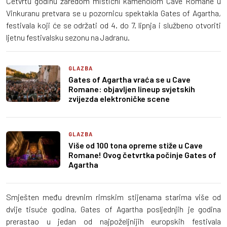
Četvrtu godinu zaredom mistični kamenolom Cave Romane u
Vinkuranu pretvara se u pozornicu spektakla Gates of Agartha,
festivala koji će se održati od 4. do 7. lipnja i službeno otvoriti
ljetnu festivalsku sezonu na Jadranu.
GLAZBA
Gates of Agartha vraća se u Cave
Romane: objavljen lineup svjetskih
zvijezda elektroničke scene
GLAZBA
Više od 100 tona opreme stiže u Cave
Romane! Ovog četvrtka počinje Gates of
Agartha
Smješten među drevnim rimskim stijenama starima više od
dvije tisuće godina, Gates of Agartha posljednjih je godina
prerastao u jedan od najpoželjnijih europskih festivala