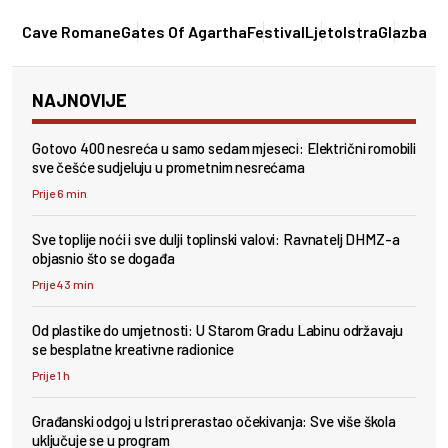
Cave Romane
Gates Of Agartha
Festival
Ljeto
Istra
Glazba
NAJNOVIJE
Gotovo 400 nesreća u samo sedam mjeseci: Električni romobili
sve češće sudjeluju u prometnim nesrećama
Prije 6 min
Sve toplije noći i sve dulji toplinski valovi: Ravnatelj DHMZ-a
objasnio što se događa
Prije 43 min
Od plastike do umjetnosti: U Starom Gradu Labinu održavaju
se besplatne kreativne radionice
Prije 1 h
Građanski odgoj u Istri prerastao očekivanja: Sve više škola
uključuje se u program