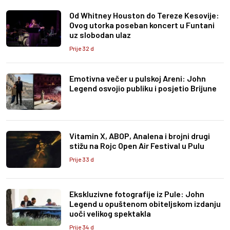
Od Whitney Houston do Tereze Kesovije:
Ovog utorka poseban koncert u Funtani
uz slobodan ulaz
Prije 32 d
Emotivna večer u pulskoj Areni: John
Legend osvojio publiku i posjetio Brijune
Vitamin X, ABOP, Analena i brojni drugi
stižu na Rojc Open Air Festival u Pulu
Prije 33 d
Ekskluzivne fotografije iz Pule: John
Legend u opuštenom obiteljskom izdanju
uoči velikog spektakla
Prije 34 d