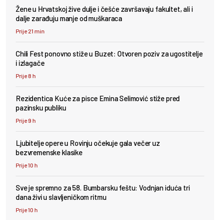
Žene u Hrvatskoj žive dulje i češće završavaju fakultet, ali i
dalje zarađuju manje od muškaraca
Prije 21 min
Chili Fest ponovno stiže u Buzet: Otvoren poziv za ugostitelje
i izlagače
Prije 8 h
Rezidentica Kuće za pisce Emina Selimović stiže pred
pazinsku publiku
Prije 9 h
Ljubitelje opere u Rovinju očekuje gala večer uz
bezvremenske klasike
Prije 10 h
Sve je spremno za 58. Bumbarsku feštu: Vodnjan iduća tri
dana živi u slavljeničkom ritmu
Prije 10 h