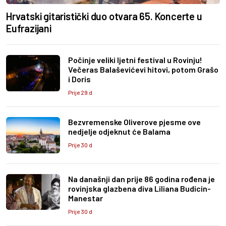
Hrvatski gitaristički duo otvara 65. Koncerte u
Eufrazijani
Počinje veliki ljetni festival u Rovinju!
Večeras Balaševićevi hitovi, potom Grašo
i Doris
Prije 29 d
Bezvremenske Oliverove pjesme ove
nedjelje odjeknut će Balama
Prije 30 d
Na današnji dan prije 86 godina rođena je
rovinjska glazbena diva Liliana Budicin-
Manestar
Prije 30 d