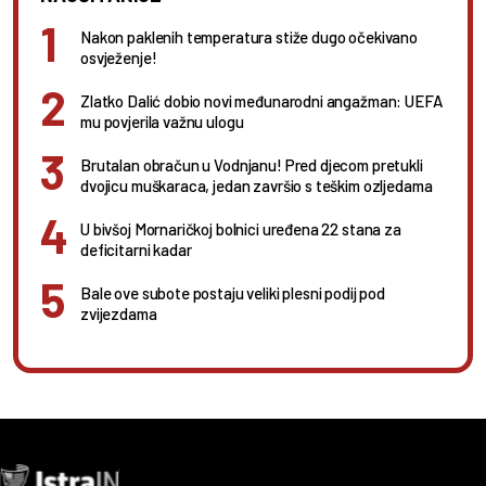
Nakon paklenih temperatura stiže dugo očekivano
osvježenje!
Zlatko Dalić dobio novi međunarodni angažman: UEFA
mu povjerila važnu ulogu
Brutalan obračun u Vodnjanu! Pred djecom pretukli
dvojicu muškaraca, jedan završio s teškim ozljedama
U bivšoj Mornaričkoj bolnici uređena 22 stana za
deficitarni kadar
Bale ove subote postaju veliki plesni podij pod
zvijezdama