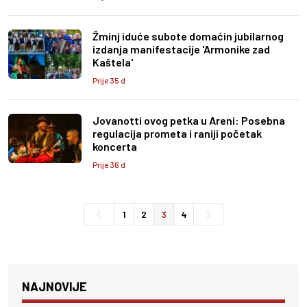
Žminj iduće subote domaćin jubilarnog
izdanja manifestacije 'Armonike zad
Kaštela'
Prije 35 d
Jovanotti ovog petka u Areni: Posebna
regulacija prometa i raniji početak
koncerta
Prije 36 d
1
2
3
4
NAJNOVIJE