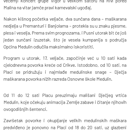
večernji koncert grupe Vigor u velikom šatoru na Rivi pored
Malina na vitar jamče pravi karnevalski ugođaj.
Nakon kišnog početka veljače, dva sunčana dana – maškarana
nedjelja u Premanturi i Banjolama – protekla su u znaku pjesme,
plesa i veselja. Prema svim prognozama, i Pusni utorak bit će još
jedan sunčani izuzetak, što je vesela kumpanija s područja
Općina Medulin odlučila maksimalno iskoristiti.
Program u utorak, 17. veljače, započinje već u 10 sati kada
cjelodnevna povorka kreće od Crikve. Istodobno, od 10 sati, na
Placi se pridružuju i najmlađe medulinske snage – Dječja
maškarana povorka nižih razreda Osnovne škole Medulin.
Od 11 do 12 sati Placu preuzimaju mališani Dječjeg vrtića
Medulin, koje očekuju animacija Zemlje zabave i čitanje njihovih
ovogodišnjih šentenci.
Završetak povorke i okupljanje velikih medulinskih maškara
predviđeno je ponovno na Placi od 18 do 20 sati, uz glazbeni