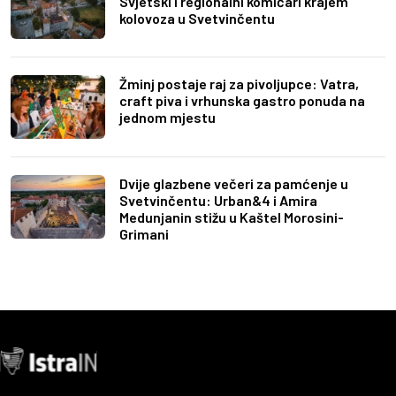
Svjetski i regionalni komičari krajem
kolovoza u Svetvinčentu
Žminj postaje raj za pivoljupce: Vatra,
craft piva i vrhunska gastro ponuda na
jednom mjestu
Dvije glazbene večeri za pamćenje u
Svetvinčentu: Urban&4 i Amira
Medunjanin stižu u Kaštel Morosini-
Grimani