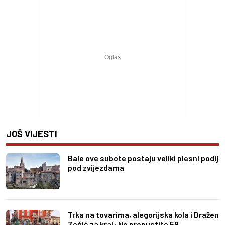
JOŠ VIJESTI
Bale ove subote postaju veliki plesni podij
pod zvijezdama
Trka na tovarima, alegorijska kola i Dražen
Zečić za kraj: Ne propustite 58.