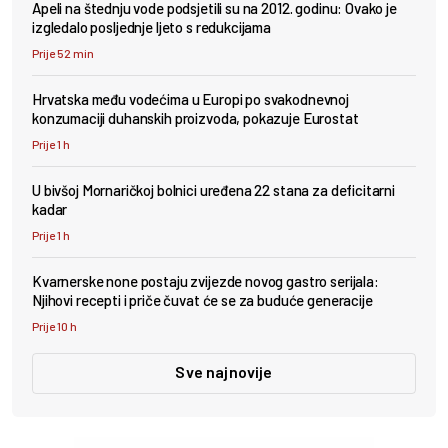
Apeli na štednju vode podsjetili su na 2012. godinu: Ovako je
izgledalo posljednje ljeto s redukcijama
Prije 52 min
Hrvatska među vodećima u Europi po svakodnevnoj
konzumaciji duhanskih proizvoda, pokazuje Eurostat
Prije 1 h
U bivšoj Mornaričkoj bolnici uređena 22 stana za deficitarni
kadar
Prije 1 h
Kvarnerske none postaju zvijezde novog gastro serijala:
Njihovi recepti i priče čuvat će se za buduće generacije
Prije 10 h
Sve najnovije