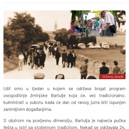
TZ Žminj, IstraIN
Ušli smo u tjedan u kojem se održava bogat program
ovogodišnje žminjske Bartulje koja će, već tradicionalno,
kulminirati u subotu kada će dan od ranog jutra biti ispunjen
zanimljivim događanjima.
S obzirom na povijesnu dimenziju, Bartulja je najveća pučka
fešta u Istri sa stoljetnom tradicijom. Nekad se održavala 24.