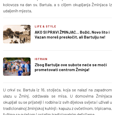
kolovoza na dan sv. Bartula, a s ciljem okupljanja Žminjaca iz
udaljenih mjesta.
LIFE & STYLE
AKO SI PRAVI ŽMINJAC... Božić, Novo lito i
Vazan moreš preskočit, ali Bartulju ne!
ISTRAIN
Zbog Bartulje ove subote neće se moći
prometovati centrom Žminja!
U crkvi sv. Bartula iz 16. stoljeća, koja se nalazi na zapadnom
ulazu u Žminj, održavala se misa. U domovima Žminjaca
okupljali su se prijatelji i rodbina iz svih dijelova svijeta i uživali u
tradicionalnoj žminjskoj kuhinji: kapuzu z ovčetinom, tripicama,
fužima sa gulašom i ostalim tradicionalnim delicijama.