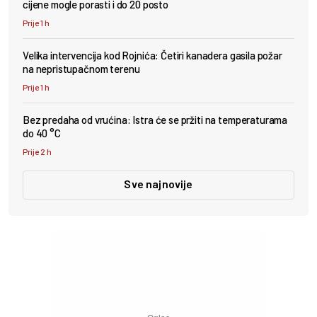
cijene mogle porasti i do 20 posto
Prije 1 h
Velika intervencija kod Rojnića: Četiri kanadera gasila požar
na nepristupačnom terenu
Prije 1 h
Bez predaha od vrućina: Istra će se pržiti na temperaturama
do 40 °C
Prije 2 h
Sve najnovije