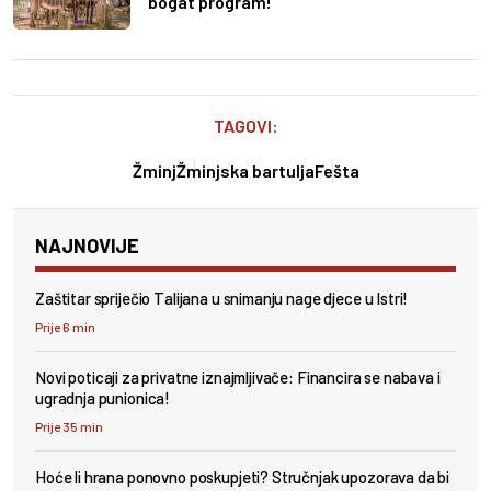
bogat program!
TAGOVI:
Žminj
Žminjska bartulja
Fešta
NAJNOVIJE
Zaštitar spriječio Talijana u snimanju nage djece u Istri!
Prije 6 min
Novi poticaji za privatne iznajmljivače: Financira se nabava i
ugradnja punionica!
Prije 35 min
Hoće li hrana ponovno poskupjeti? Stručnjak upozorava da bi