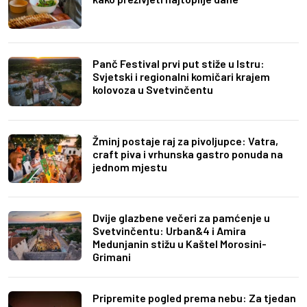
Panč Festival prvi put stiže u Istru:
Svjetski i regionalni komičari krajem
kolovoza u Svetvinčentu
Žminj postaje raj za pivoljupce: Vatra,
craft piva i vrhunska gastro ponuda na
jednom mjestu
Dvije glazbene večeri za pamćenje u
Svetvinčentu: Urban&4 i Amira
Medunjanin stižu u Kaštel Morosini-
Grimani
Pripremite pogled prema nebu: Za tjedan