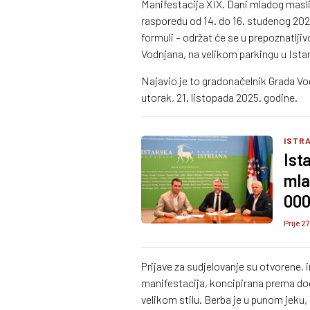
Manifestacija XIX. Dani mladog maslinov
rasporedu od 14. do 16. studenog 202
formuli – održat će se u prepoznatlj
Vodnjana, na velikom parkingu u Istars
Najavio je to gradonačelnik Grada Vod
utorak, 21. listopada 2025. godine.
ISTRA
Ist
mla
000
Prije 2
Prijave za sudjelovanje su otvorene, i
manifestacija, koncipirana prema dog
velikom stilu. Berba je u punom jeku,