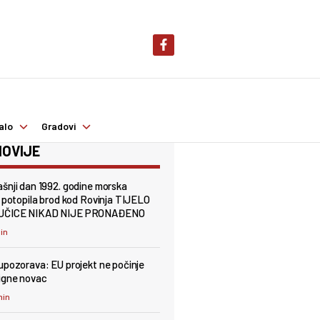
alo
Gradovi
OVIJE
šnji dan 1992. godine morska
a potopila brod kod Rovinja TIJELO
JČICE NIKAD NIJE PRONAĐENO
min
upozorava: EU projekt ne počinje
igne novac
min