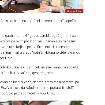
Grad Vodnjan
 a s obzirom na pojačani interes postoji i opcija
amo gastronomski i gospodarski događaj — oni su
narstva na ovim prostorima. Priznanje svim našim
vore ulje, koji se po kvaliteti nalazi u samom
 da maslinari u Gradu Vodnjan-Dignano vide iskrenog
gor Orlić.
uboko utkana u identitet, ne slavi samo mlado ulje,
koji oblikuju ovaj kraj generacijama.
ovno će učiniti Vodnjan središtem maslinarstva, pa i
 Pozivam sve da zajedno odamo počast tradiciji i
poručio je gradonačelnik Igor Orlić.