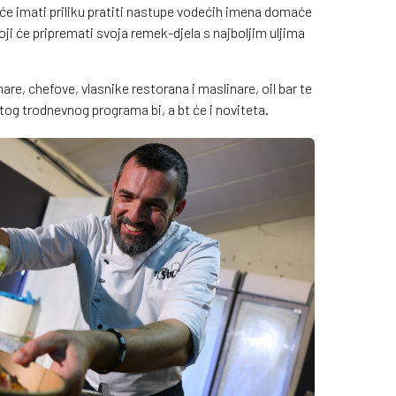
i će imati priliku pratiti nastupe vodećih imena domaće
ji će pripremati svoja remek-djela s najboljim uljima
e, chefove, vlasnike restorana i maslinare, oil bar te
og trodnevnog programa bi, a bt će i noviteta.