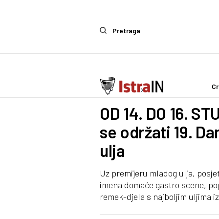
Pretraga
Cr
Ostalo
Zanimljivosti
OD 14. DO 16. S
se održati 19. D
ulja
Uz premijeru mladog ulja, posjeti
imena domaće gastro scene, popu
remek-djela s najboljim uljima i