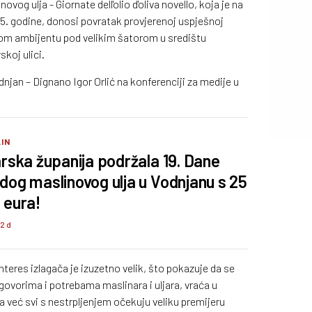
og ulja - Giornate dell'olio d'oliva novello, koja je na
5. godine, donosi povratak provjerenoj uspješnoj
ivom ambijentu pod velikim šatorom u središtu
koj ulici.
njan – Dignano Igor Orlić na konferenciji za medije u
IN
arska županija podržala 19. Dane
dog maslinovog ulja u Vodnjanu s 25
 eura!
72 d
nteres izlagača je izuzetno velik, što pokazuje da se
ovorima i potrebama maslinara i uljara, vraća u
 a već svi s nestrpljenjem očekuju veliku premijeru