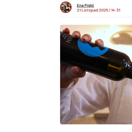
Ena Piglić
21 Listopad 2025
I
14:31