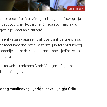
Grad Vodnjan
ostor posvećen istraživanju mladog maslinovog ulja i
ncept vodi chef Robert Perić, jedan od najistaknutijih
javila je Smoljan Makragić.
a prilika za sklapanje novih poslovnih partnerstava,
na međunarodnoj razini, a za sve ljubitelje vrhunskog
nomije prilika da kroz tri dana urone u jedinstveno
us Istre.
e su na web stranicama Grada Vodnjan – Dignano te
urist Vodnjan.
ladog maslinovog ulja
Maslinovo ulje
Igor Orlić