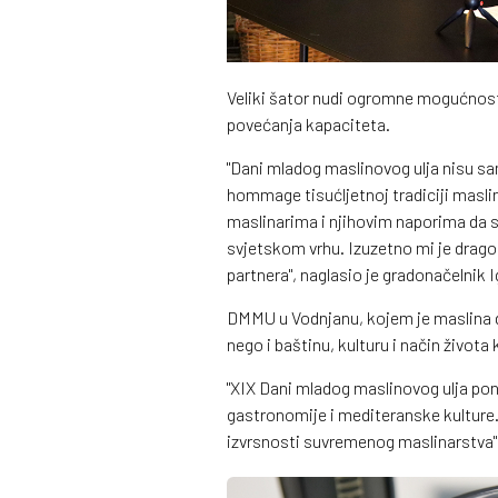
Veliki šator nudi ogromne mogućnosti,
povećanja kapaciteta.
"Dani mladog maslinovog ulja nisu s
hommage tisućljetnoj tradiciji masli
maslinarima i njihovim naporima da st
svjetskom vrhu. Izuzetno mi je drago
partnera", naglasio je gradonačelnik I
DMMU u Vodnjanu, kojem je maslina d
nego i baštinu, kulturu i način života 
"XIX Dani mladog maslinovog ulja pon
gastronomije i mediteranske kulture.
izvrsnosti suvremenog maslinarstva", 