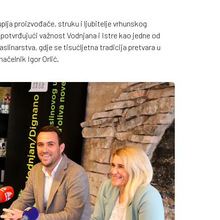
plja proizvođače, struku i ljubitelje vrhunskog
, potvrđujući važnost Vodnjana i Istre kao jedne od
slinarstva, gdje se tisućljetna tradicija pretvara u
ačelnik Igor Orlić.