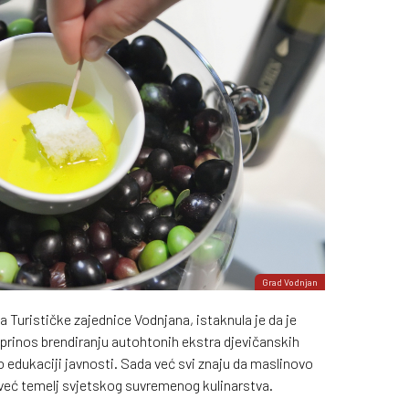
Grad Vodnjan
 Turističke zajednice Vodnjana, istaknula je da je
rinos brendiranju autohtonih ekstra djevičanskih
io edukaciji javnosti. Sada već svi znaju da maslinovo
u, već temelj svjetskog suvremenog kulinarstva.