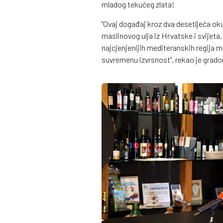
mladog tekućeg zlata!
"Ovaj događaj kroz dva desetljeća oku
maslinovog ulja iz Hrvatske i svijeta
najcjenjenijih mediteranskih regija ma
suvremenu izvrsnost", rekao je gradon