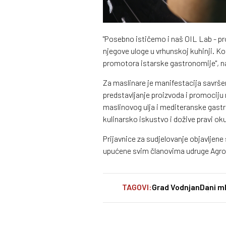
"Posebno ističemo i naš OIL Lab - pr
njegove uloge u vrhunskoj kuhinji. Ko
promotora istarske gastronomije", na
Za maslinare je manifestacija savršen
predstavljanje proizvoda i promociju 
maslinovog ulja i mediteranske gastro
kulinarsko iskustvo i dožive pravi ok
Prijavnice za sudjelovanje objavljen
upućene svim članovima udruge Agrot
TAGOVI:
Grad Vodnjan
Dani m