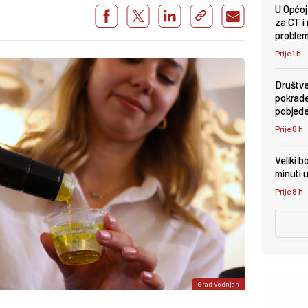
U Općoj
za CT i
problem 
Prije 1 h
Društve
pokrade
pobjede
Prije 8 h
Veliki b
minuti u
Prije 8 h
Grad Vodnjan