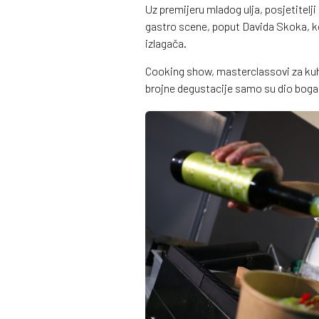
Uz premijeru mladog ulja, posjetitelj
gastro scene, poput Davida Skoka, ko
izlagača.
Cooking show, masterclassovi za kuhar
brojne degustacije samo su dio bogat