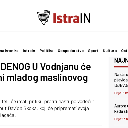
na kronika
IstraIn
Politika
Gospodarstvo
Sport
Kultura
Ost
NAJN
TUDENOG U Vodnjanu će
ani mladog maslinovog
Na dana
pijavic
DJEVO
Prije 18 
telji će imati priliku pratiti nastupe vodećih
Aurora 
t Davida Skoka, koji će pripremati svoja
kada st
zlagača.
Prije 53 