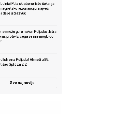
 bolnici Pula skraćene liste čekanja
 magnetsku rezonanciju, najveći
i dalje ultrazvuk
ne mreže gore nakon Poljuda: „Istra
na, protiv Ercega se nije moglo do
“
od Istre na Poljudu! Ahmeti u 95.
tišao Split za 2:2
Sve najnovije