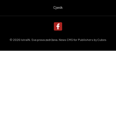
Cjenik
© 2026 IstraIN. Sva prava zadržana. News CMS for Publishers by
Cubes