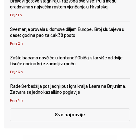
Brakovi gotovo stagniraju, razvoda sve više: Pula među
gradovima s najvećim rastom vjenčanja u Hrvatskoj
Prije 1 h
Sve manje provala u domove diljem Europe: Broj slučajeva u
deset godina pao za čak 38 posto
Prije 2 h
Zašto bacamo novčiće u fontane? Običaj star više od dvije
tisuće godina krije zanimljivu priču
Prije 3 h
Rade Šerbedžija posljednji put igra kralja Leara na Brijunima:
Zatvara se jedno kazališno poglavlje
Prije 4 h
Sve najnovije