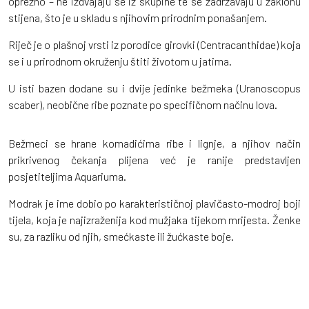
oprezno – ne izdvajaju se iz skupine te se zadržavaju u zaklonu
stijena, što je u skladu s njihovim prirodnim ponašanjem.
Riječ je o plašnoj vrsti iz porodice girovki (Centracanthidae) koja
se i u prirodnom okruženju štiti životom u jatima.
U isti bazen dodane su i dvije jedinke bežmeka (Uranoscopus
scaber), neobične ribe poznate po specifičnom načinu lova.
Bežmeci se hrane komadićima ribe i lignje, a njihov način
prikrivenog čekanja plijena već je ranije predstavljen
posjetiteljima Aquariuma.
Modrak je ime dobio po karakterističnoj plavičasto-modroj boji
tijela, koja je najizraženija kod mužjaka tijekom mrijesta. Ženke
su, za razliku od njih, smećkaste ili žućkaste boje.