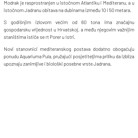
Modrak je rasprostranjen u istočnom Atlantiku i Mediteranu, a u
istočnom Jadranu obitava na dubinama između 10 i 50 metara.
S godišnjim izlovom većim od 60 tona ima značajnu
gospodarsku vrijednost u Hrvatskoj, a među njegovim važnijim
staništima ističe se rt Porer u Istri.
Novi stanovnici mediteranskog postava dodatno obogaćuju
ponudu Aquariuma Pula, pružajući posjetiteljima priliku da izbliza
upoznaju zanimljive i biološki posebne vrste Jadrana.