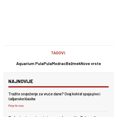
TAGOVI:
Aquarium Pula
Pula
Modrac
Bežmek
Nove vrste
NAJNOVIJE
Tražite osvježenje za vruće dane? Ovaj koktel spaja pivo i
talijanske klasike
Prije 14 min