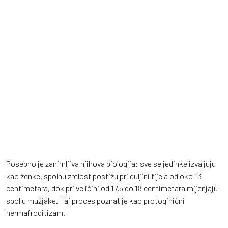
Posebno je zanimljiva njihova biologija: sve se jedinke izvaljuju
kao ženke, spolnu zrelost postižu pri duljini tijela od oko 13
centimetara, dok pri veličini od 17,5 do 18 centimetara mijenjaju
spol u mužjake. Taj proces poznat je kao protoginični
hermafroditizam.