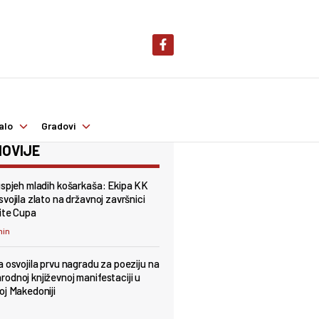
alo
Gradovi
OVIJE
uspjeh mladih košarkaša: Ekipa KK
vojila zlato na državnoj završnici
ite Cupa
min
a osvojila prvu nagradu za poeziju na
odnoj književnoj manifestaciji u
oj Makedoniji