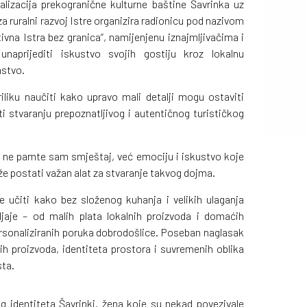
alizacija prekogranične kulturne baštine Šavrinka uz
za ruralni razvoj Istre organizira radionicu pod nazivom
ivna Istra bez granica“, namijenjenu iznajmljivačima i
unaprijediti iskustvo svojih gostiju kroz lokalnu
mstvo.
riliku naučiti kako upravo mali detalji mogu ostaviti
i stvaranju prepoznatljivog i autentičnog turističkog
o ne pamte sam smještaj, već emociju i iskustvo koje
že postati važan alat za stvaranje takvog dojma.
e učiti kako bez složenog kuhanja i velikih ulaganja
jaje – od malih plata lokalnih proizvoda i domaćih
rsonaliziranih poruka dobrodošlice. Poseban naglasak
nih proizvoda, identiteta prostora i suvremenih oblika
sta.
 identiteta Šavrinki, žena koje su nekad povezivale