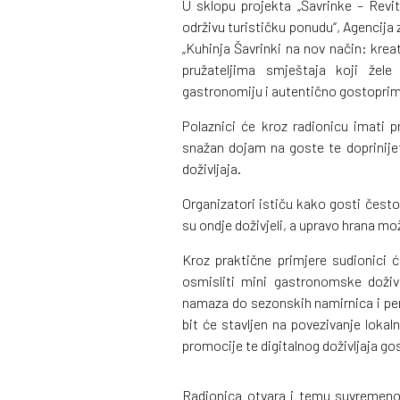
U sklopu projekta „Šavrinke – Revit
održivu turističku ponudu“, Agencija 
„Kuhinja Šavrinki na nov način: kreat
pružateljima smještaja koji žele 
gastronomiju i autentično gostopri
Polaznici će kroz radionicu imati p
snažan dojam na goste te doprinijet
doživljaja.
Organizatori ističu kako gosti čest
su ondje doživjeli, a upravo hrana mo
Kroz praktične primjere sudionici ć
osmisliti mini gastronomske doživl
namaza do sezonskih namirnica i pe
bit će stavljen na povezivanje lokal
promocije te digitalnog doživljaja go
Radionica otvara i temu suvremenog