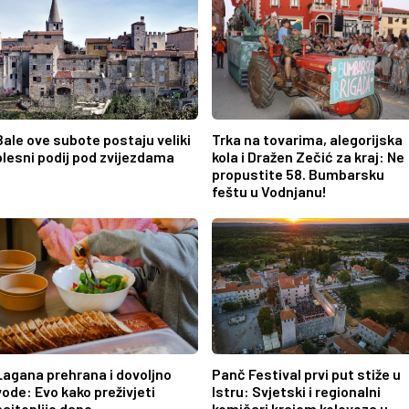
Bale ove subote postaju veliki
Trka na tovarima, alegorijska
plesni podij pod zvijezdama
kola i Dražen Zečić za kraj: Ne
propustite 58. Bumbarsku
feštu u Vodnjanu!
Lagana prehrana i dovoljno
Panč Festival prvi put stiže u
vode: Evo kako preživjeti
Istru: Svjetski i regionalni
najtoplije dane
komičari krajem kolovoza u