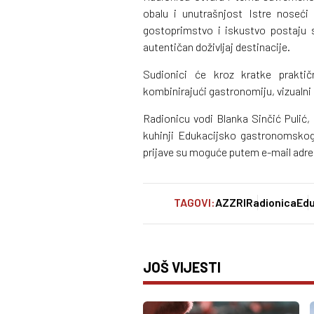
obalu i unutrašnjost Istre noseći
gostoprimstvo i iskustvo postaju
autentičan doživljaj destinacije.
Sudionici će kroz kratke praktič
kombinirajući gastronomiju, vizualni
Radionicu vodi Blanka Sinčić Pulić, 
kuhinji Edukacijsko gastronomskog 
prijave su moguće putem e-mail adres
TAGOVI:
AZZRI
Radionica
Edu
JOŠ VIJESTI