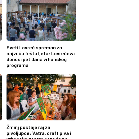
Sveti Lovreč spreman za
najveću feštu ljeta: Lovrečeva
donosi pet dana vrhunskog
programa
Žminj postaje raj za
pivoljupce: Vatra, craft piva i
vrhunska gastro ponuda na