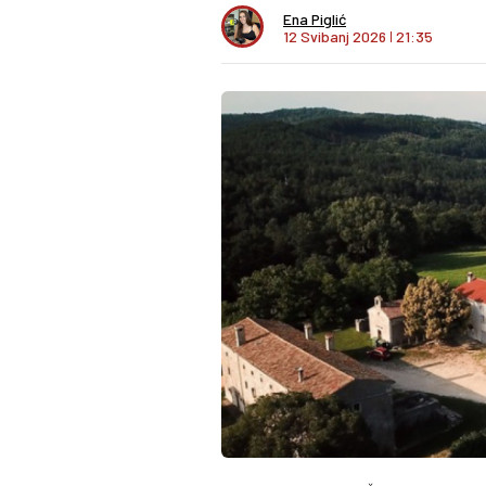
Ena Piglić
12 Svibanj 2026
I
21:35