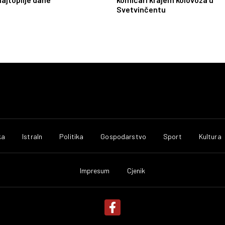
Svetvinčentu
ka
IstraIn
Politika
Gospodarstvo
Sport
Kultura
Impresum
Cjenik