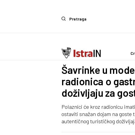
Pretraga
Cr
Ostalo
Zanimljivosti
Šavrinke u mode
radionica o gast
doživljaju za gos
Polaznici će kroz radionicu imati
ostaviti snažan dojam na goste te
autentičnog turističkog doživljaj