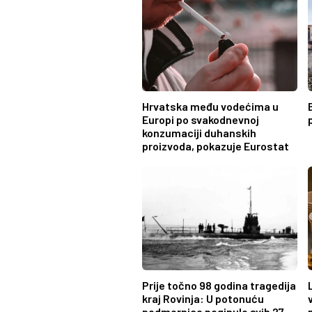
Hrvatska među vodećima u
Europi po svakodnevnoj
konzumaciji duhanskih
proizvoda, pokazuje Eurostat
Prije točno 98 godina tragedija
kraj Rovinja: U potonuću
podmornice poginulo svih 27