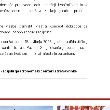
 domaće proizvode, dok današnji iznajmljivači kroz
 svojevrsne moderne Šavrinke koje gostima prenose
ne vježbe osmisliti vlastiti koncept dobrodošlice
 dojam i osobnu poruku za goste.
a održat će se 15. svibnja 2026. godine u didaktičkoj
centra Istre u Pazinu. Sudjelovanje je besplatno, a
e šavrinke@azrri.hr. Broj mjesta je ograničen.
kacijski gastronomski centar Istre
Šavrinke