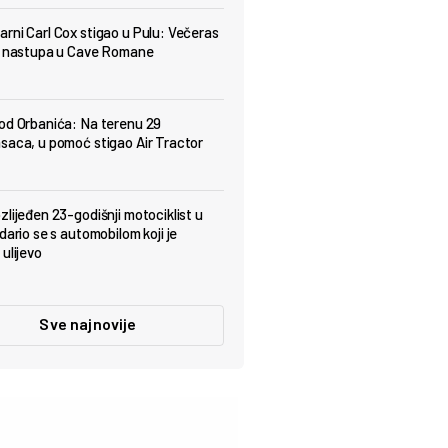
rni Carl Cox stigao u Pulu: Večeras
t nastupa u Cave Romane
od Orbanića: Na terenu 29
saca, u pomoć stigao Air Tractor
zlijeđen 23-godišnji motociklist u
dario se s automobilom koji je
ulijevo
Sve najnovije