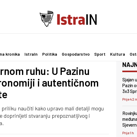
na kronika
IstraIn
Politika
Gospodarstvo
Sport
Kultura
Ost
NAJN
rnom ruhu: U Pazinu
ronomiji i autentičnom
Sjajan 
Pazin os
te
3x3 Spr
Prije 42 
 priliku naučiti kako upravo mali detalji mogu
Rovinjk
 doprinijeti stvaranju prepoznatljivog i
međunar
a.
Sjevern
Prije 1 h