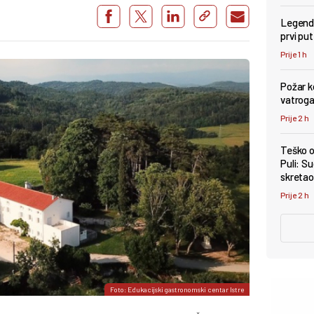
Legenda
prvi pu
Prije 1 h
Požar k
vatroga
Prije 2 h
Teško o
Puli: Su
skretao 
Prije 2 h
Foto: Edukacijski gastronomski centar Istre