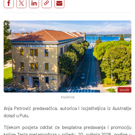
IstraIN
Knjižnica
Anja Petrović predavačica, autorica i iscjeliteljica iz Australije
dolazi u Pulu.
Tijekom posjeta održat će besplatna predavanja i promociju
knjige Tesla metamorfoza u srijedu, 20. svibnja 2026. godine u