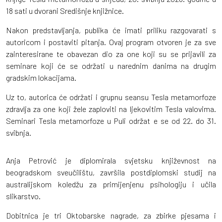
18 sati u dvorani Središnje knjižnice.
Nakon predstavljanja, publika će imati priliku razgovarati s
autoricom i postaviti pitanja. Ovaj program otvoren je za sve
zainteresirane te obavezan dio za one koji su se prijavili za
seminare koji će se održati u narednim danima na drugim
gradskim lokacijama.
Uz to, autorica će održati i grupnu seansu Tesla metamorfoze
zdravlja za one koji žele zaploviti na ljekovitim Tesla valovima.
Seminari Tesla metamorfoze u Puli održat e se od 22. do 31.
svibnja.
Anja Petrović je diplomirala svjetsku književnost na
beogradskom sveučilištu, završila postdiplomski studij na
australijskom koledžu za primijenjenu psihologiju i učila
slikarstvo.
Dobitnica je tri Oktobarske nagrade, za zbirke pjesama i