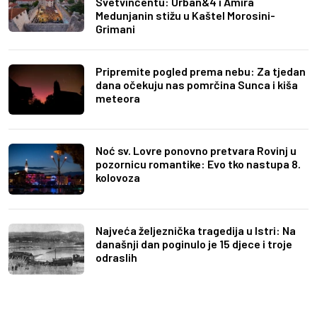
Svetvinčentu: Urban&4 i Amira
Medunjanin stižu u Kaštel Morosini-
Grimani
Pripremite pogled prema nebu: Za tjedan
dana očekuju nas pomrčina Sunca i kiša
meteora
Noć sv. Lovre ponovno pretvara Rovinj u
pozornicu romantike: Evo tko nastupa 8.
kolovoza
Najveća željeznička tragedija u Istri: Na
današnji dan poginulo je 15 djece i troje
odraslih