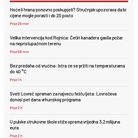
Hoće li hrana ponovno poskupjeti? Stručnjak upozorava da bi
cijene mogle porasti i do 20 posto
Prije 26 min
Velika intervencija kod Rojnića: Četiri kanadera gasila požar
na nepristupačnom terenu
Prije 58 min
Bez predaha od vrućina: Istra će se pržiti na temperaturama
do 40 °C
Prije 1 h
Sveti Lovreč spreman za najveću feštu ljeta: Lovrečeva
donosi pet dana vrhunskog programa
Prije 2 h
U pulske strukovne škole stiže oprema vrijedna 3,2 milijuna
eura
Prije 2 h