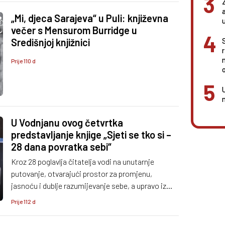
„Mi, djeca Sarajeva“ u Puli: književna
večer s Mensurom Burridge u
Središnjoj knjižnici
Prije 110 d
o
U Vodnjanu ovog četvrtka
predstavljanje knjige „Sjeti se tko si –
28 dana povratka sebi“
Kroz 28 poglavlja čitatelja vodi na unutarnje
putovanje, otvarajući prostor za promjenu,
jasnoću i dublje razumijevanje sebe, a upravo iz
tog iskustva nastao je i projekt „Hodajmo za one
Prije 112 d
koji ne mogu “, koji kroz hodanje potiče inkluziju,
zajedništvo i podršku osobama s invaliditetom.