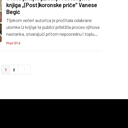
knjiga „(Post)koronske priče“ Vanese
Begić
Tijekom večeri autorica je pročitala odabrane
ulomke iz knjige te publici približila proces njihova
nastanka, stvarajući pritom neposrednu i toplu
atmosferu. Program je upotpunio i spontani
Prije 131 d
trenutak pjevanja, koji je dodatno obogatio ovo
književno druženje.
1
2