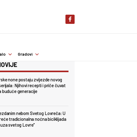
alo
Gradovi
OVIJE
ske none postaju zvijezde novog
erijala: Njihovi recepti i priče čuvat
a buduće generacije
jezdanim nebom Svetog Lovreča: U
reće tradicionalna noćna biciklijada
suza svetog Lovre"