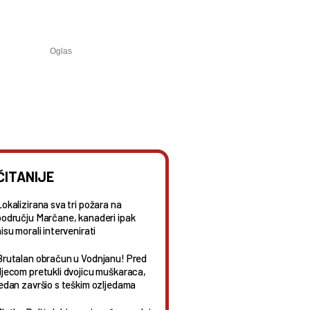
ČITANIJE
Lokalizirana sva tri požara na
području Marčane, kanaderi ipak
isu morali intervenirati
Brutalan obračun u Vodnjanu! Pred
djecom pretukli dvojicu muškaraca,
jedan završio s teškim ozljedama