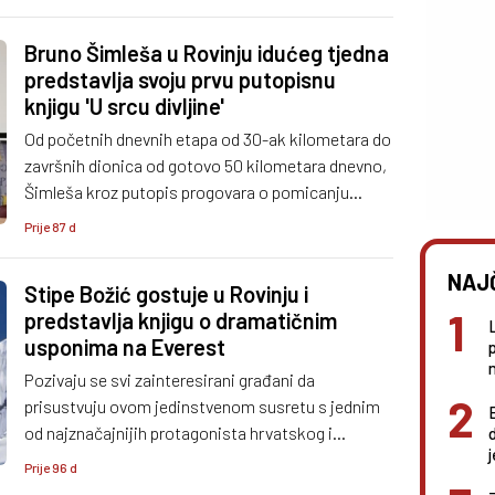
predstaviti u Rovinju.
Bruno Šimleša u Rovinju idućeg tjedna
predstavlja svoju prvu putopisnu
knjigu 'U srcu divljine'
Od početnih dnevnih etapa od 30-ak kilometara do
završnih dionica od gotovo 50 kilometara dnevno,
Šimleša kroz putopis progovara o pomicanju
vlastitih granica, hrabrosti i važnosti ostvarivanja
Prije 87 d
životnih ciljeva – korak po korak.
NAJ
Stipe Božić gostuje u Rovinju i
predstavlja knjigu o dramatičnim
usponima na Everest
n
Pozivaju se svi zainteresirani građani da
prisustvuju ovom jedinstvenom susretu s jednim
od najznačajnijih protagonista hrvatskog i
svjetskog alpinizma.
Prije 96 d