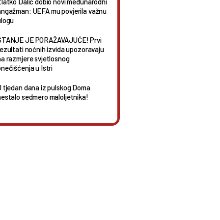
Zlatko Dalić dobio novi međunarodni
angažman: UEFA mu povjerila važnu
ulogu
STANJE JE PORAŽAVAJUĆE! Prvi
rezultati noćnih izvida upozoravaju
na razmjere svjetlosnog
nečišćenja u Istri
U tjedan dana iz pulskog Doma
nestalo sedmero maloljetnika!