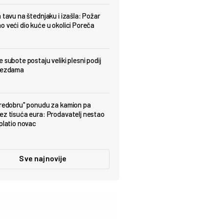
a tavu na štednjaku i izašla: Požar
o veći dio kuće u okolici Poreča
 subote postaju veliki plesni podij
ijezdama
predobru" ponudu za kamion pa
ez tisuća eura: Prodavatelj nestao
uplatio novac
Sve najnovije