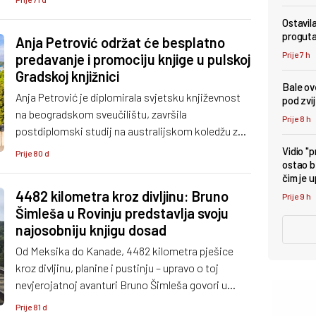
Ostavil
proguta
Anja Petrović održat će besplatno
Prije 7 h
predavanje i promociju knjige u pulskoj
Gradskoj knjižnici
Bale ove
Anja Petrović je diplomirala svjetsku književnost
pod zv
na beogradskom sveučilištu, završila
Prije 8 h
postdiplomski studij na australijskom koledžu za
primijenjenu psihologiju i učila slikarstvo.
Vidio "
Prije 80 d
ostao b
čim je 
4482 kilometra kroz divljinu: Bruno
Prije 9 h
Šimleša u Rovinju predstavlja svoju
najosobniju knjigu dosad
Od Meksika do Kanade, 4482 kilometra pješice
kroz divljinu, planine i pustinju – upravo o toj
nevjerojatnoj avanturi Bruno Šimleša govori u
svojoj novoj knjizi „U srcu divljine“, koju će
Prije 81 d