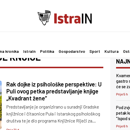
na kronika
IstraIn
Politika
Gospodarstvo
Sport
Kultura
Ost
E KNJIGE
NAJN
Kvarner
gastro s
Rak dojke iz psihološke perspektive: U
će se z
Puli ovog petka predstavljanje knjige
Prije 5 h
„Kvadrant žene“
Predstavljanje je organizirano u suradnji Gradske
Pod zv
petak k
knjižnice i čitaonice Pula i Istarskog psihološkog
"Ispod 
društva te je dio programa Knjižnice Riječi za
Prije 6 h
zdravlje.
Prije 71 d