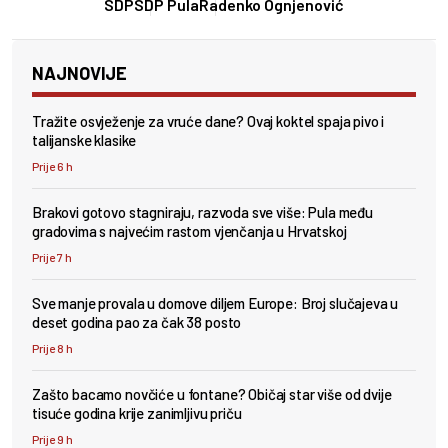
SDP
SDP Pula
Radenko Ognjenović
NAJNOVIJE
Tražite osvježenje za vruće dane? Ovaj koktel spaja pivo i
talijanske klasike
Prije 6 h
Brakovi gotovo stagniraju, razvoda sve više: Pula među
gradovima s najvećim rastom vjenčanja u Hrvatskoj
Prije 7 h
Sve manje provala u domove diljem Europe: Broj slučajeva u
deset godina pao za čak 38 posto
Prije 8 h
Zašto bacamo novčiće u fontane? Običaj star više od dvije
tisuće godina krije zanimljivu priču
Prije 9 h