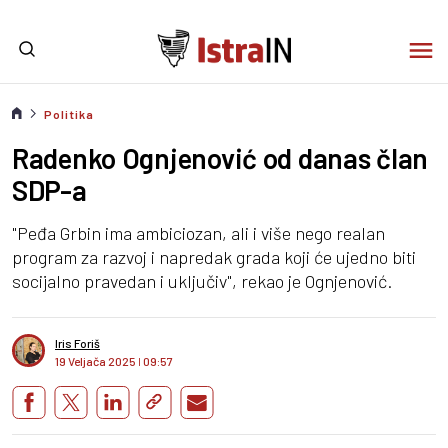
Politika
Radenko Ognjenović od danas član
SDP-a
"Peđa Grbin ima ambiciozan, ali i više nego realan
program za razvoj i napredak grada koji će ujedno biti
socijalno pravedan i uključiv", rekao je Ognjenović.
Iris Foriš
19 Veljača 2025
I
09:57