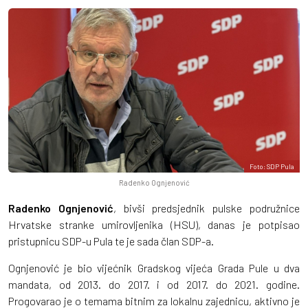
Foto: SDP Pula
Radenko Ognjenović
Radenko Ognjenović
, bivši predsjednik pulske podružnice
Hrvatske stranke umirovljenika (HSU), danas je potpisao
pristupnicu SDP-u Pula te je sada član SDP-a.
Ognjenović je bio vijećnik Gradskog vijeća Grada Pule u dva
mandata, od 2013. do 2017. i od 2017. do 2021. godine.
Progovarao je o temama bitnim za lokalnu zajednicu, aktivno je