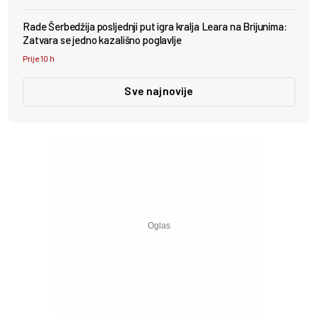
Rade Šerbedžija posljednji put igra kralja Leara na Brijunima:
Zatvara se jedno kazališno poglavlje
Prije 10 h
Sve najnovije