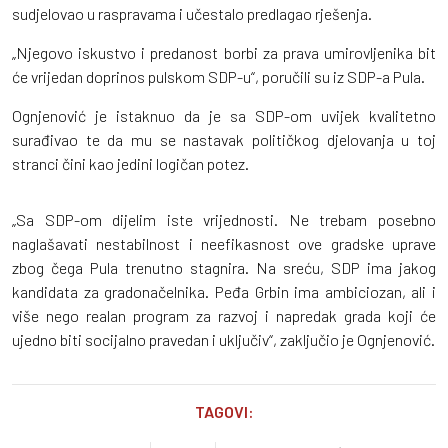
sudjelovao u raspravama i učestalo predlagao rješenja.
„Njegovo iskustvo i predanost borbi za prava umirovljenika bit
će vrijedan doprinos pulskom SDP-u“, poručili su iz SDP-a Pula.
Ognjenović je istaknuo da je sa SDP-om uvijek kvalitetno
surađivao te da mu se nastavak političkog djelovanja u toj
stranci čini kao jedini logičan potez.
„Sa SDP-om dijelim iste vrijednosti. Ne trebam posebno
naglašavati nestabilnost i neefikasnost ove gradske uprave
zbog čega Pula trenutno stagnira. Na sreću, SDP ima jakog
kandidata za gradonačelnika. Peđa Grbin ima ambiciozan, ali i
više nego realan program za razvoj i napredak grada koji će
ujedno biti socijalno pravedan i uključiv“, zaključio je Ognjenović.
TAGOVI: