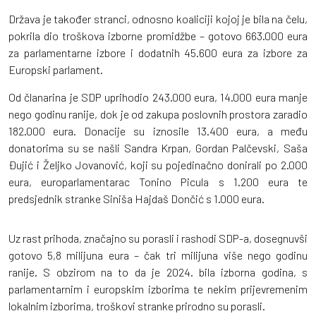
Država je također stranci, odnosno koaliciji kojoj je bila na čelu,
pokrila dio troškova izborne promidžbe – gotovo 663.000 eura
za parlamentarne izbore i dodatnih 45.600 eura za izbore za
Europski parlament.
Od članarina je SDP uprihodio 243.000 eura, 14.000 eura manje
nego godinu ranije, dok je od zakupa poslovnih prostora zaradio
182.000 eura. Donacije su iznosile 13.400 eura, a među
donatorima su se našli Sandra Krpan, Gordan Palčevski, Saša
Đujić i Željko Jovanović, koji su pojedinačno donirali po 2.000
eura, europarlamentarac Tonino Picula s 1.200 eura te
predsjednik stranke Siniša Hajdaš Dončić s 1.000 eura.
Uz rast prihoda, značajno su porasli i rashodi SDP-a, dosegnuvši
gotovo 5,8 milijuna eura – čak tri milijuna više nego godinu
ranije. S obzirom na to da je 2024. bila izborna godina, s
parlamentarnim i europskim izborima te nekim prijevremenim
lokalnim izborima, troškovi stranke prirodno su porasli.