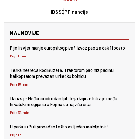
IDS
SDP
Financije
NAJNOVIJE
Pije li svijet manje europskog piva? Izvoz pao za čak 11 posto
Prije 1 min
Teška nesreća kod Buzeta: Traktorom pao niz padinu,
helikopterom prevezen u riječku bolnicu
Prije 18 min
Danas je Međunarodni dan ljubitelja knjiga: Istra je među
hrvatskim regijama u kojima se najviše čita
Prije 34 min
U parku u Puli pronađen teško ozlijeđen maloljetnik!
Prije 1 h