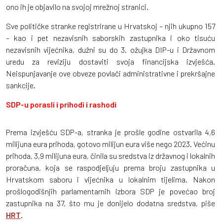
ono ih je objavilo na svojoj mrežnoj stranici.
Sve političke stranke registrirane u Hrvatskoj – njih ukupno 157
– kao i pet nezavisnih saborskih zastupnika i oko tisuću
nezavisnih vijećnika, dužni su do 3. ožujka DIP-u i Državnom
uredu za reviziju dostaviti svoja financijska izvješća.
Neispunjavanje ove obveze povlači administrativne i prekršajne
sankcije.
SDP-u porasli i prihodi i rashodi
Prema izvješću SDP-a, stranka je prošle godine ostvarila 4,6
milijuna eura prihoda, gotovo milijun eura više nego 2023. Većinu
prihoda, 3,9 milijuna eura, činila su sredstva iz državnog i lokalnih
proračuna, koja se raspodjeljuju prema broju zastupnika u
Hrvatskom saboru i vijećnika u lokalnim tijelima. Nakon
prošlogodišnjih parlamentarnih izbora SDP je povećao broj
zastupnika na 37, što mu je donijelo dodatna sredstva, piše
HRT
.