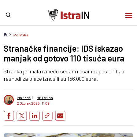
Politika
Stranačke financije: IDS iskazao
manjak od gotovo 110 tisuća eura
Stranka je imala između sedam i osam zaposlenih, a
rashodi za plaće iznosili su 156.000 eura.
I
Iris Foriš
HRT/Hina
2 Ožujak 2025
I
11:09