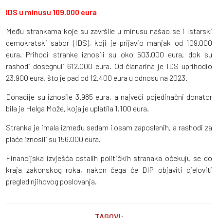
IDS u minusu 109.000 eura
Među strankama koje su završile u minusu našao se i Istarski
demokratski sabor (IDS), koji je prijavio manjak od 109.000
eura. Prihodi stranke iznosili su oko 503.000 eura, dok su
rashodi dosegnuli 612.000 eura. Od članarina je IDS uprihodio
23.900 eura, što je pad od 12.400 eura u odnosu na 2023.
Donacije su iznosile 3.985 eura, a najveći pojedinačni donator
bila je Helga Može, koja je uplatila 1.100 eura.
Stranka je imala između sedam i osam zaposlenih, a rashodi za
plaće iznosili su 156.000 eura.
Financijska izvješća ostalih političkih stranaka očekuju se do
kraja zakonskog roka, nakon čega će DIP objaviti cjeloviti
pregled njihovog poslovanja.
TAGOVI: