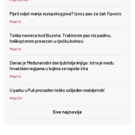
Pije li svijet manje europskog piva? Izvoz pao za čak 11 posto
Prije 1 h
Teška nesreća kod Buzeta: Traktorom pao niz padinu,
helikopterom prevezen u riječku bolnicu
Prije 1 h
Danas je Međunarodni dan ljubitelja knjiga: Istra je među
hrvatskim regijama u kojima se najviše čita
Prije 1 h
U parku u Puli pronađen teško ozlijeđen maloljetnik!
Prije 2 h
Sve najnovije