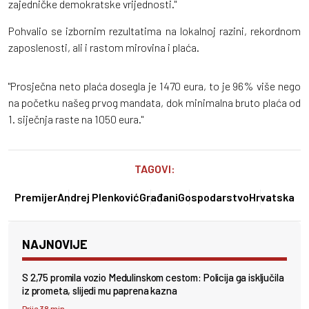
zajedničke demokratske vrijednosti."
Pohvalio se izbornim rezultatima na lokalnoj razini, rekordnom
zaposlenosti, ali i rastom mirovina i plaća.
"Prosječna neto plaća dosegla je 1470 eura, to je 96% više nego
na početku našeg prvog mandata, dok minimalna bruto plaća od
1. siječnja raste na 1050 eura."
TAGOVI:
Premijer
Andrej Plenković
Građani
Gospodarstvo
Hrvatska
NAJNOVIJE
S 2,75 promila vozio Medulinskom cestom: Policija ga isključila
iz prometa, slijedi mu paprena kazna
Prije 38 min