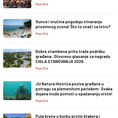
Prije 26 d
Sunce i vrućina pogoduju stvaranju
prizemnog ozona! Što to znači za Istru?
Prije 29 d
Dobre stambene priče traže podršku
građana: Otvoreno glasanje za nagradu
CIGLA STANOVANJA 2026.
Prije 33 d
JU Natura Histrica poziva građane u
potragu za plemenitom periskom: Svaka
dojava može pomoći u spašavanju vrste!
Prije 40 d
Pula kreće u borbu protiv štakora i