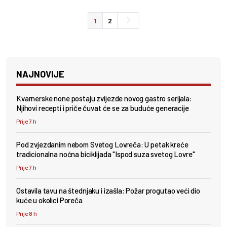
1
2
NAJNOVIJE
Kvarnerske none postaju zvijezde novog gastro serijala:
Njihovi recepti i priče čuvat će se za buduće generacije
Prije 7 h
Pod zvjezdanim nebom Svetog Lovreča: U petak kreće
tradicionalna noćna biciklijada "Ispod suza svetog Lovre"
Prije 7 h
Ostavila tavu na štednjaku i izašla: Požar progutao veći dio
kuće u okolici Poreča
Prije 8 h