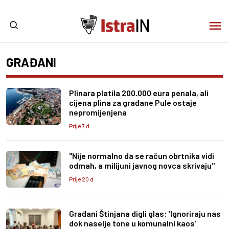
GRAĐANI
Plinara platila 200.000 eura penala, ali
cijena plina za građane Pule ostaje
nepromijenjena
Prije 7 d
"Nije normalno da se račun obrtnika vidi
odmah, a milijuni javnog novca skrivaju"
Prije 20 d
Građani Štinjana digli glas: 'Ignoriraju nas
dok naselje tone u komunalni kaos'