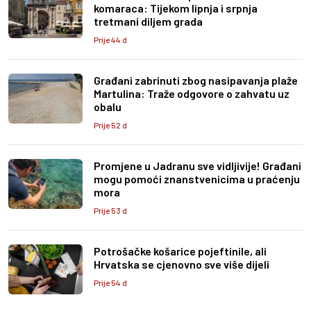
komaraca: Tijekom lipnja i srpnja
tretmani diljem grada
Prije 44 d
Građani zabrinuti zbog nasipavanja plaže
Martulina: Traže odgovore o zahvatu uz
obalu
Prije 52 d
Promjene u Jadranu sve vidljivije! Građani
mogu pomoći znanstvenicima u praćenju
mora
Prije 53 d
Potrošačke košarice pojeftinile, ali
Hrvatska se cjenovno sve više dijeli
Prije 54 d