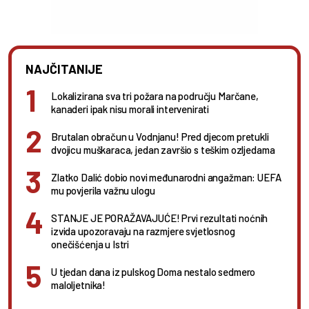
NAJČITANIJE
Lokalizirana sva tri požara na području Marčane,
kanaderi ipak nisu morali intervenirati
Brutalan obračun u Vodnjanu! Pred djecom pretukli
dvojicu muškaraca, jedan završio s teškim ozljedama
Zlatko Dalić dobio novi međunarodni angažman: UEFA
mu povjerila važnu ulogu
STANJE JE PORAŽAVAJUĆE! Prvi rezultati noćnih
izvida upozoravaju na razmjere svjetlosnog
onečišćenja u Istri
U tjedan dana iz pulskog Doma nestalo sedmero
maloljetnika!