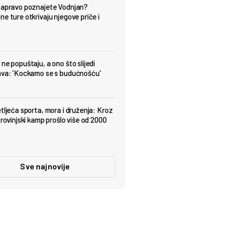
zapravo poznajete Vodnjan?
ne ture otkrivaju njegove priče i
ne popuštaju, a ono što slijedi
ava: 'Kockamo se s budućnošću'
etljeća sporta, mora i druženja: Kroz
 rovinjski kamp prošlo više od 2000
Sve najnovije