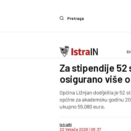
Pretraga
Cr
Politika
Za stipendije 52 
osigurano više o
Općina Ližnjan dodijelila je 52 
općine za akademsku godinu 2025
ukupno 55.080 eura.
IstraIN
22 Veljača 2026
I
08:37