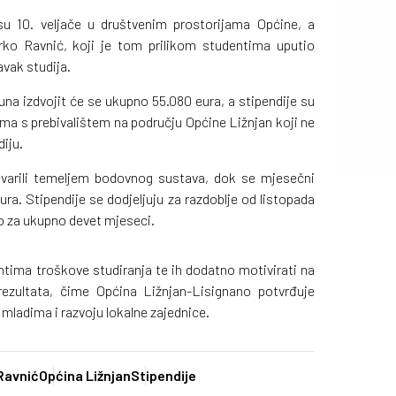
su 10. veljače u društvenim prostorijama Općine, a
rko Ravnić, koji je tom prilikom studentima uputio
avak studija.
na izdvojit će se ukupno 55.080 eura, a stipendije su
ma s prebivalištem na području Općine Ližnjan koji ne
iju.
tvarili temeljem bodovnog sustava, dok se mjesečni
ra. Stipendije se dodjeljuju za razdoblje od listopada
o za ukupno devet mjeseci.
ntima troškove studiranja te ih dodatno motivirati na
rezultata, čime Općina Ližnjan-Lisignano potvrđuje
ladima i razvoju lokalne zajednice.
Ravnić
Općina Ližnjan
Stipendije