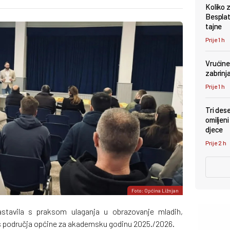
Koliko 
Besplat
tajne
Prije 1 h
Vrućine 
zabrinj
Prije 1 h
Tri des
omiljeni
djece
Prije 2 h
Foto: Općina Ližnjan
astavila s praksom ulaganja u obrazovanje mladih,
a s područja općine za akademsku godinu 2025./2026.