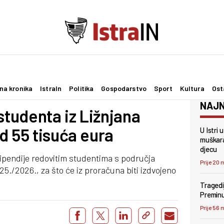
na kronika
IstraIn
Politika
Gospodarstvo
Sport
Kultura
Ost
NAJN
studenta iz Ližnjana
d 55 tisuća eura
U Istri
muškara
djecu
stipendije redovitim studentima s područja
Prije 20 
./2026., za što će iz proračuna biti izdvojeno
Tragedi
Preminu
Prije 56 