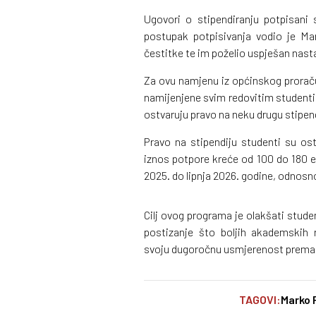
Ugovori o stipendiranju potpisani 
postupak potpisivanja vodio je Ma
čestitke te im poželio uspješan nast
Za ovu namjenu iz općinskog proraču
namijenjene svim redovitim studenti
ostvaruju pravo na neku drugu stipend
Pravo na stipendiju studenti su os
iznos potpore kreće od 100 do 180 eu
2025. do lipnja 2026. godine, odnosn
Cilj ovog programa je olakšati stude
postizanje što boljih akademskih 
svoju dugoročnu usmjerenost prema m
TAGOVI:
Marko 