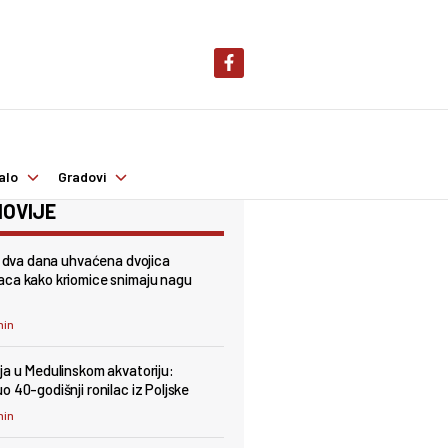
alo
Gradovi
OVIJE
 u dva dana uhvaćena dvojica
ca kako kriomice snimaju nagu
min
ja u Medulinskom akvatoriju:
o 40-godišnji ronilac iz Poljske
min