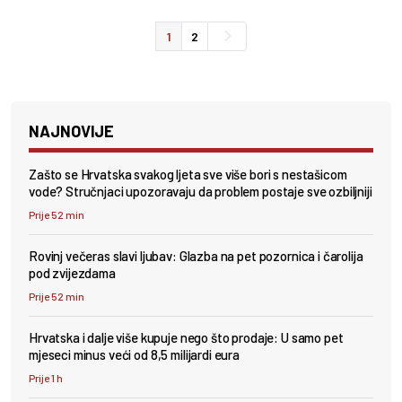
1
2
NAJNOVIJE
Zašto se Hrvatska svakog ljeta sve više bori s nestašicom
vode? Stručnjaci upozoravaju da problem postaje sve ozbiljniji
Prije 52 min
Rovinj večeras slavi ljubav: Glazba na pet pozornica i čarolija
pod zvijezdama
Prije 52 min
Hrvatska i dalje više kupuje nego što prodaje: U samo pet
mjeseci minus veći od 8,5 milijardi eura
Prije 1 h