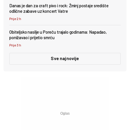
Danas je dan za craft pivo i rock: Žminj postaje središte
odlične zabave uz koncert Vatre
Prije 2 h
Obiteljsko nasilje u Poreču trajalo godinama: Napadao,
ponižavao i prijetio smrću
Prije 3 h
Sve najnovije