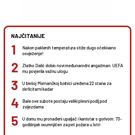
NAJČITANIJE
Nakon paklenih temperatura stiže dugo očekivano
osvježenje!
Zlatko Dalić dobio novi međunarodni angažman: UEFA
mu povjerila važnu ulogu
U bivšoj Mornaričkoj bolnici uređena 22 stana za
deficitarni kadar
Bale ove subote postaju veliki plesni podij pod
zvijezdama
U domu mu pronađeni upaljač i kanistar s gorivom: 73-
godišnjak osumnjičen za pet požara u Istri