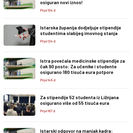
osiguran novi iznos!
Prije 104 d
Istarska županija dodjeljuje stipendije
studentima slabijeg imovnog stanja
Prije 124 d
Istra povećala medicinske stipendije za
čak 90 posto: Za učenike i studente
osigurano 180 tisuća eura potpore
Prije 145 d
Za stipendije 52 studenta iz Ližnjana
osigurano više od 55 tisuća eura
Prije 167 d
Istarski odgovor na manjak kadra: