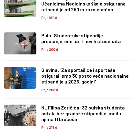
Učenicima Medicinske škole osigurane
stipendije od 250 eura mjesečno
Prije 190 d
Pula: Studentske stipendije
preusmjerene na 11 novih studenata
Prije 200 d
Glavina: 'Za sportašice i sportaše
osigurali smo 30 posto veće nacionalne
stipendije u 2026. godini'
Prije 208 d
NL Filipa Zoričića: 32 pulska studenta
ostala bez gradske stipendije, među
njima 11 brucoša
Prije 215 d