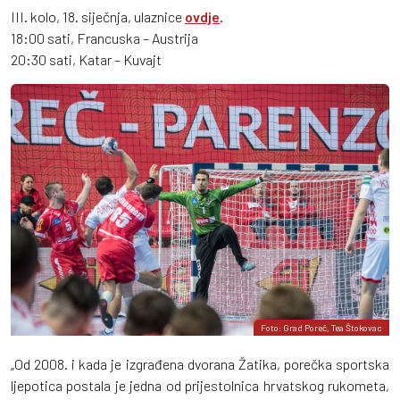
III. kolo, 18. siječnja, ulaznice
ovdje
.
18:00 sati, Francuska – Austrija
20:30 sati, Katar – Kuvajt
Foto: Grad Poreč, Tea Štokovac
„Od 2008. i kada je izgrađena dvorana Žatika, porečka sportska
ljepotica postala je jedna od prijestolnica hrvatskog rukometa,