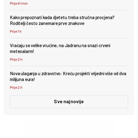
Prije 41 min
Kako prepoznati kada djetetu treba stručna procjena?
Roditelji često zanemare prve znakove
Prije 1 h
Vraćaju se velike vrućine, na Jadranu na snazi crveni
meteoalarm!
Prije 2 h
Nova ulaganja u zdravstvo: Kreću projekti vrijedni više od dva
milijuna eura!
Prije 2 h
Sve najnovije