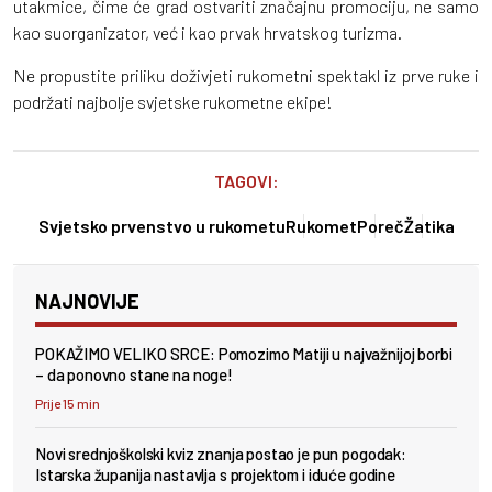
utakmice, čime će grad ostvariti značajnu promociju, ne samo
kao suorganizator, već i kao prvak hrvatskog turizma.
Ne propustite priliku doživjeti rukometni spektakl iz prve ruke i
podržati najbolje svjetske rukometne ekipe!
TAGOVI:
Svjetsko prvenstvo u rukometu
Rukomet
Poreč
Žatika
NAJNOVIJE
POKAŽIMO VELIKO SRCE: Pomozimo Matiji u najvažnijoj borbi
– da ponovno stane na noge!
Prije 15 min
Novi srednjoškolski kviz znanja postao je pun pogodak:
Istarska županija nastavlja s projektom i iduće godine