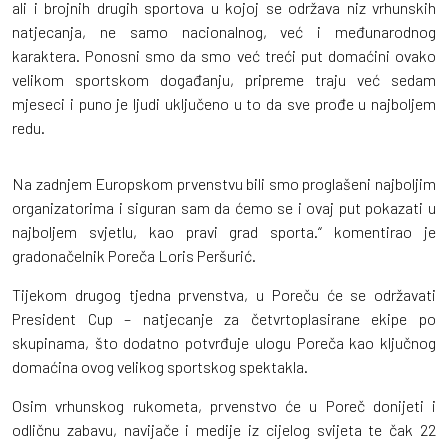
ali i brojnih drugih sportova u kojoj se održava niz vrhunskih
natjecanja, ne samo nacionalnog, već i međunarodnog
karaktera. Ponosni smo da smo već treći put domaćini ovako
velikom sportskom događanju, pripreme traju već sedam
mjeseci i puno je ljudi uključeno u to da sve prođe u najboljem
redu.
Na zadnjem Europskom prvenstvu bili smo proglašeni najboljim
organizatorima i siguran sam da ćemo se i ovaj put pokazati u
najboljem svjetlu, kao pravi grad sporta.“ komentirao je
gradonačelnik Poreča Loris Peršurić.
Tijekom drugog tjedna prvenstva, u Poreču će se održavati
President Cup – natjecanje za četvrtoplasirane ekipe po
skupinama, što dodatno potvrđuje ulogu Poreča kao ključnog
domaćina ovog velikog sportskog spektakla.
Osim vrhunskog rukometa, prvenstvo će u Poreč donijeti i
odličnu zabavu, navijače i medije iz cijelog svijeta te čak 22