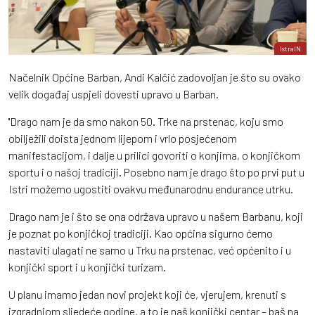
IstraIN
Načelnik Općine Barban, Andi Kalčić zadovoljan je što su ovako
velik događaj uspjeli dovesti upravo u Barban.
''Drago nam je da smo nakon 50. Trke na prstenac, koju smo
obilježili doista jednom lijepom i vrlo posjećenom
manifestacijom, i dalje u prilici govoriti o konjima, o konjičkom
sportu i o našoj tradiciji. Posebno nam je drago što po prvi put u
Istri možemo ugostiti ovakvu međunarodnu endurance utrku.
Drago nam je i što se ona održava upravo u našem Barbanu, koji
je poznat po konjičkoj tradiciji. Kao općina sigurno ćemo
nastaviti ulagati ne samo u Trku na prstenac, već općenito i u
konjički sport i u konjički turizam.
U planu imamo jedan novi projekt koji će, vjerujem, krenuti s
izgradnjom sljedeće godine, a to je naš konjički centar – baš na