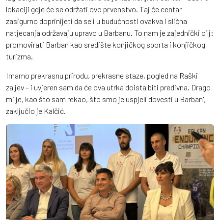
lokaciji gdje će se održati ovo prvenstvo. Taj će centar
zasigurno doprinijeti da se i u budućnosti ovakva i slična
natjecanja održavaju upravo u Barbanu. To nam je zajednički cilj:
promovirati Barban kao središte konjičkog sporta i konjičkog
turizma.
Imamo prekrasnu prirodu, prekrasne staze, pogled na Raški
zaljev – i uvjeren sam da će ova utrka doista biti predivna. Drago
mi je, kao što sam rekao, što smo je uspjeli dovesti u Barban'',
zaključio je Kalčić.