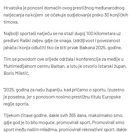
Hrvatska je ponosni domaćin ovog prestižnog međunarodnog
natjecanja na kojem se očekuje sudjelovanje preko 30 konjičkih
timova.
Najbolji sportaši natječu se na stazi dugoj 100 kilometara uz
predivni Raški zaljev, gdje će snaga, izdržljivost i povezanost
jahača i konja odlučiti tko će biti prvak Balkana 2025. godine.
Tim se povodom ove srijede održala i konferencija za medije u
Multimedijalnom centru Barban, a istu je otvorio istarski župan,
Boris Miletić.
''2025. godina za našu županiju, kad pričamo o sportu, izuzetno
je posebna, jer s ponosom nosimo prestižnu titulu Europske
regije sporta.
Tijekom čitave godine, dakle svih 365 dana, maksimalno smo,
gdje god je to bilo moguće, promovirali sport. Promovirali smo
sport među našim mladima, promovirali rekreativni sport, dakle