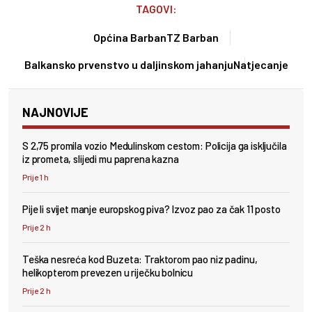
TAGOVI:
Općina Barban
TZ Barban
Balkansko prvenstvo u daljinskom jahanju
Natjecanje
NAJNOVIJE
S 2,75 promila vozio Medulinskom cestom: Policija ga isključila
iz prometa, slijedi mu paprena kazna
Prije 1 h
Pije li svijet manje europskog piva? Izvoz pao za čak 11 posto
Prije 2 h
Teška nesreća kod Buzeta: Traktorom pao niz padinu,
helikopterom prevezen u riječku bolnicu
Prije 2 h