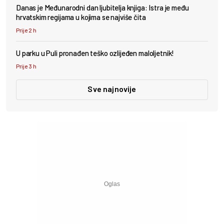
Danas je Međunarodni dan ljubitelja knjiga: Istra je među
hrvatskim regijama u kojima se najviše čita
Prije 2 h
U parku u Puli pronađen teško ozlijeđen maloljetnik!
Prije 3 h
Sve najnovije