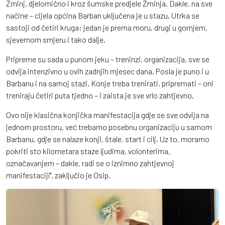
Žminj, djelomično i kroz šumske predjele Žminja. Dakle, na sve
načine – cijela općina Barban uključena je u stazu. Utrka se
sastoji od četiri kruga: jedan je prema moru, drugi u gornjem,
sjevernom smjeru i tako dalje.
Pripreme su sada u punom jeku – treninzi, organizacija, sve se
odvija intenzivno u ovih zadnjih mjesec dana. Posla je puno i u
Barbanu i na samoj stazi. Konje treba trenirati, pripremati – oni
treniraju četiri puta tjedno – i zaista je sve vrlo zahtjevno.
Ovo nije klasična konjička manifestacija gdje se sve odvija na
jednom prostoru, već trebamo posebnu organizaciju u samom
Barbanu, gdje se nalaze konji, štale, start i cilj. Uz to, moramo
pokriti sto kilometara staze ljudima, volonterima,
označavanjem – dakle, radi se o iznimno zahtjevnoj
manifestaciji'', zaključio je Osip.