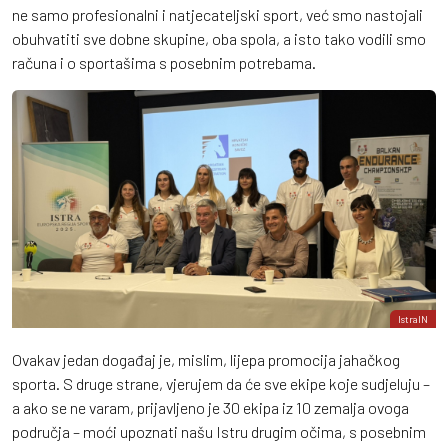
ne samo profesionalni i natjecateljski sport, već smo nastojali
obuhvatiti sve dobne skupine, oba spola, a isto tako vodili smo
računa i o sportašima s posebnim potrebama.
IstraIN
Ovakav jedan događaj je, mislim, lijepa promocija jahačkog
sporta. S druge strane, vjerujem da će sve ekipe koje sudjeluju –
a ako se ne varam, prijavljeno je 30 ekipa iz 10 zemalja ovoga
područja – moći upoznati našu Istru drugim očima, s posebnim