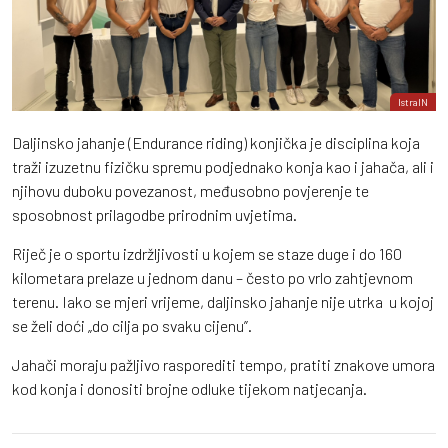
IstraIN
Daljinsko jahanje (Endurance riding) konjička je disciplina koja
traži izuzetnu fizičku spremu podjednako konja kao i jahača, ali i
njihovu duboku povezanost, međusobno povjerenje te
sposobnost prilagodbe prirodnim uvjetima.
Riječ je o sportu izdržljivosti u kojem se staze duge i do 160
kilometara prelaze u jednom danu – često po vrlo zahtjevnom
terenu. Iako se mjeri vrijeme, daljinsko jahanje nije utrka u kojoj
se želi doći „do cilja po svaku cijenu”.
Jahači moraju pažljivo rasporediti tempo, pratiti znakove umora
kod konja i donositi brojne odluke tijekom natjecanja.