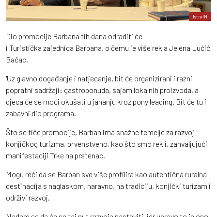
IstraIN
Dio promocije Barbana tih dana odraditi će
i Turistička zajednica Barbana, o čemu je više rekla Jelena Lučić
Bačac.
''Uz glavno događanje i natjecanje, bit će organizirani i razni
popratni sadržaji: gastroponuda, sajam lokalnih proizvoda, a
djeca će se moći okušati u jahanju kroz pony leading. Bit će tu i
zabavni dio programa.
Što se tiče promocije, Barban ima snažne temelje za razvoj
konjičkog turizma, prvenstveno, kao što smo rekli, zahvaljujući
manifestaciji Trke na prstenac.
Mogu reći da se Barban sve više profilira kao autentična ruralna
destinacija s naglaskom, naravno, na tradiciju, konjički turizam i
održivi razvoj.
Nadam se da će se taj put razvoja nastaviti, jer upravo to je ono