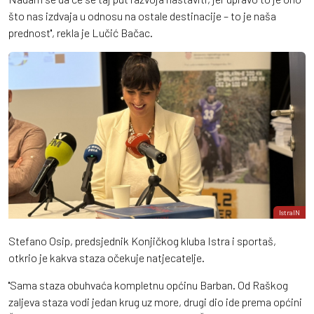
što nas izdvaja u odnosu na ostale destinacije – to je naša
prednost'', rekla je Lučić Bačac.
IstraIN
Stefano Osip, predsjednik Konjičkog kluba Istra i sportaš,
otkrio je kakva staza očekuje natjecatelje.
''Sama staza obuhvaća kompletnu općinu Barban. Od Raškog
zaljeva staza vodi jedan krug uz more, drugi dio ide prema općini