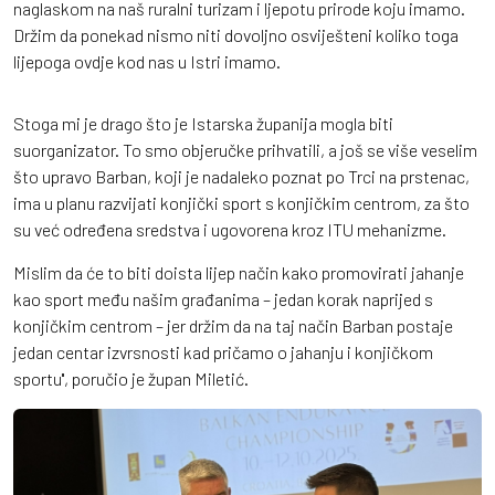
naglaskom na naš ruralni turizam i ljepotu prirode koju imamo.
Držim da ponekad nismo niti dovoljno osviješteni koliko toga
lijepoga ovdje kod nas u Istri imamo.
Stoga mi je drago što je Istarska županija mogla biti
suorganizator. To smo objeručke prihvatili, a još se više veselim
što upravo Barban, koji je nadaleko poznat po Trci na prstenac,
ima u planu razvijati konjički sport s konjičkim centrom, za što
su već određena sredstva i ugovorena kroz ITU mehanizme.
Mislim da će to biti doista lijep način kako promovirati jahanje
kao sport među našim građanima – jedan korak naprijed s
konjičkim centrom – jer držim da na taj način Barban postaje
jedan centar izvrsnosti kad pričamo o jahanju i konjičkom
sportu'', poručio je župan Miletić.