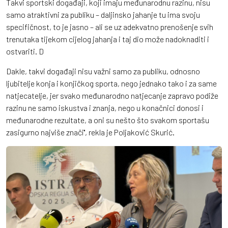
Takvi sportski događaji, koji imaju međunarodnu razinu, nisu
samo atraktivni za publiku – daljinsko jahanje tu ima svoju
specifičnost, to je jasno – ali se uz adekvatno prenošenje svih
trenutaka tijekom cijelog jahanja i taj dio može nadoknaditi i
ostvariti. D
Dakle, takvi događaji nisu važni samo za publiku, odnosno
ljubitelje konja i konjičkog sporta, nego jednako tako i za same
natjecatelje, jer svako međunarodno natjecanje zapravo podiže
razinu ne samo iskustva i znanja, nego u konačnici donosi i
međunarodne rezultate, a oni su nešto što svakom sportašu
zasigurno najviše znači'', rekla je Poljaković Skurić.