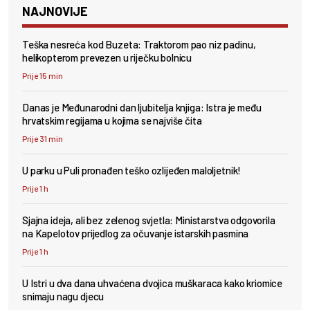
NAJNOVIJE
Teška nesreća kod Buzeta: Traktorom pao niz padinu,
helikopterom prevezen u riječku bolnicu
Prije 15 min
Danas je Međunarodni dan ljubitelja knjiga: Istra je među
hrvatskim regijama u kojima se najviše čita
Prije 31 min
U parku u Puli pronađen teško ozlijeđen maloljetnik!
Prije 1 h
Sjajna ideja, ali bez zelenog svjetla: Ministarstva odgovorila
na Kapelotov prijedlog za očuvanje istarskih pasmina
Prije 1 h
U Istri u dva dana uhvaćena dvojica muškaraca kako kriomice
snimaju nagu djecu