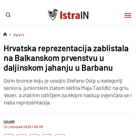
Sport
Hrvatska reprezentacija zablistala
na Balkanskom prvenstvu u
daljinskom jahanju u Barbanu
Osim bronce koju je osvojio Stefano Osip u kategoriji
seniora, juniorskim zlatom okitila Maja Tasliđić na grlu
Vezer, a zlatnim odličjem za ekipni nastup ovjenčala se i
naša reprezentacija.
IstraIN
13 Listopad 2025
I
08:39