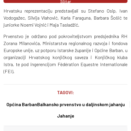
Ščitar
Hrvatsku reprezentaciju predstavljali su Stefano Osip, Ivan
Vodogažec, Silvija Vlahović, Karla Faraguna, Barbara Šošić te
juniorke Noemi Vojnić i Maja Tasladžić.
Prvenstvo je održano pod pokroviteljstvom predsjednika RH
Zorana Milanovića, Ministarstva regionalnog razvoja i fondova
Europske unije, uz potporu Istarske županije i Općine Barban, u
organizaciji Hrvatskog konjičkog saveza i Konjičkog kluba
Istra, te pod ingerencijom Fédération Equestre Internationale
(FEI).
TAGOVI:
Općina Barban
Balkansko prvenstvo u daljinskom jahanju
Jahanje