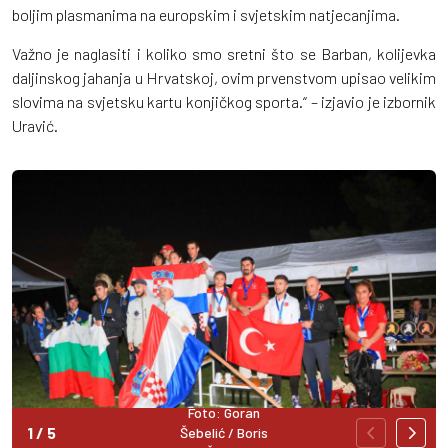
boljim plasmanima na europskim i svjetskim natjecanjima.
Važno je naglasiti i koliko smo sretni što se Barban, kolijevka
daljinskog jahanja u Hrvatskoj, ovim prvenstvom upisao velikim
slovima na svjetsku kartu konjičkog sporta.“ – izjavio je izbornik
Uravić.
Foto: Goran
1
/
5
Šebelić / Boris