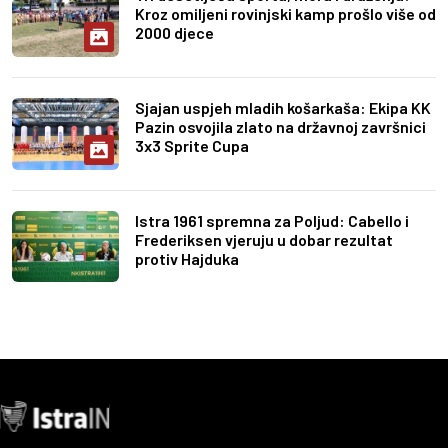
Kroz omiljeni rovinjski kamp prošlo više od
2000 djece
Sjajan uspjeh mladih košarkaša: Ekipa KK
Pazin osvojila zlato na državnoj završnici
3x3 Sprite Cupa
Istra 1961 spremna za Poljud: Cabello i
Frederiksen vjeruju u dobar rezultat
protiv Hajduka