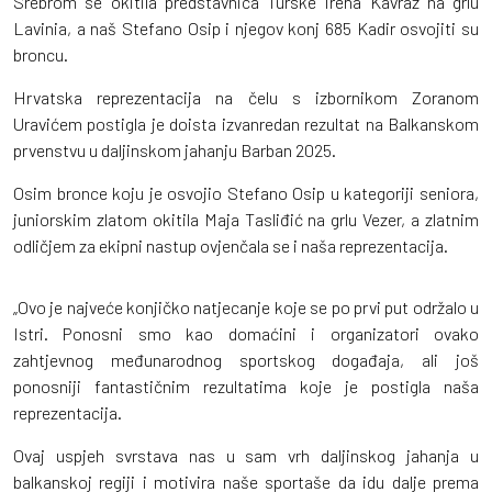
Srebrom se okitila predstavnica Turske Irena Kavraz na grlu
Lavinia, a naš Stefano Osip i njegov konj 685 Kadir osvojiti su
broncu.
Hrvatska reprezentacija na čelu s izbornikom Zoranom
Uravićem postigla je doista izvanredan rezultat na Balkanskom
prvenstvu u daljinskom jahanju Barban 2025.
Osim bronce koju je osvojio Stefano Osip u kategoriji seniora,
juniorskim zlatom okitila Maja Tasliđić na grlu Vezer, a zlatnim
odličjem za ekipni nastup ovjenčala se i naša reprezentacija.
„Ovo je najveće konjičko natjecanje koje se po prvi put održalo u
Istri. Ponosni smo kao domaćini i organizatori ovako
zahtjevnog međunarodnog sportskog događaja, ali još
ponosniji fantastičnim rezultatima koje je postigla naša
reprezentacija.
Ovaj uspjeh svrstava nas u sam vrh daljinskog jahanja u
balkanskoj regiji i motivira naše sportaše da idu dalje prema