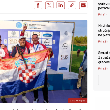
gorivom
požara u
Prije 1 h
Novi sl
stručnj
na plaži
Prije 2 h
Smrad s
Zatraže
gradovi
Prije 2 h
Grad Novigrad