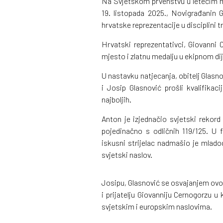
Na Svjetskom prvenstvu u letećim m
19. listopada 2025., Novigrađanin 
hrvatske reprezentacije u disciplini t
Hrvatski reprezentativci, Giovanni 
mjesto i zlatnu medalju u ekipnom di
U nastavku natjecanja, obitelj Glasno
i Josip Glasnović prošli kvalifikac
najboljih.
Anton je izjednačio svjetski rekord
pojedinačno s odličnih 119/125. U 
iskusni strijelac nadmašio je mlado
svjetski naslov.
Josipu, Glasnović se osvajanjem ovo
i prijatelju Giovanniju Cernogorzu u 
svjetskim i europskim naslovima.