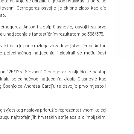
etama koje se održalo u grčkom Malakasiju od 8. do
Giovanni Cernogoraz osvojio je ekipno zlato kao dio
rap.
Cernogoraz, Anton i Josip Glasnović, osvojili su prvo
jelu natjecanja s fantastičnim rezultatom od 368/375.
vić imala je puno razloga za zadovoljstvo, jer su Anton
ije pojedinačnog natjecanja i plasirali se među šest
 od 125/125. Giovanni Cernogoraz zaključio je nastup
finalu pojedinačnog natjecanja, Josip Glasnović kao
g Španjolca Andrésa Garcíju te osvojio prvo mjesto i
g svjetskog naslova pridružio reprezentativnom kolegi
krugu najtrofejnijih hrvatskih strijelaca s olimpijskim,