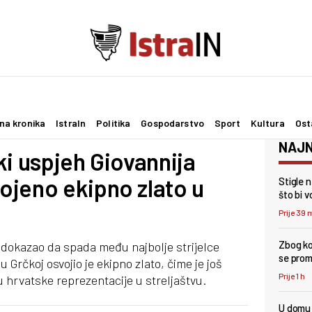
na kronika
IstraIn
Politika
Gospodarstvo
Sport
Kultura
Ost
NAJN
ki uspjeh Giovannija
ojeno ekipno zlato u
Stigle 
što bi 
Prije 39 
Zbog ko
 dokazao da spada među najbolje strijelce
se pro
 Grčkoj osvojio je ekipno zlato, čime je još
Prije 1 h
hrvatske reprezentacije u streljaštvu.
U domu 