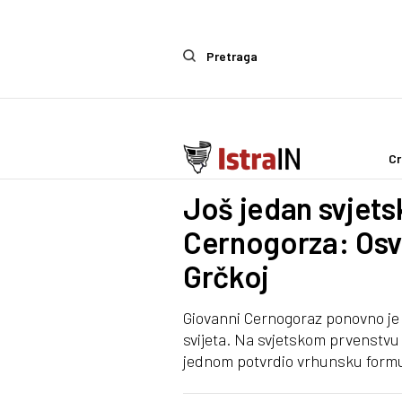
Pretraga
Cr
Sport
Još jedan svjets
Cernogorza: Osv
Grčkoj
Giovanni Cernogoraz ponovno je
svijeta. Na svjetskom prvenstvu u
jednom potvrdio vrhunsku formu 