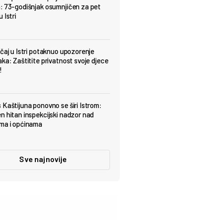
: 73-godišnjak osumnjičen za pet
 Istri
učaj u Istri potaknuo upozorenje
aka: Zaštitite privatnost svoje djece
!
 Kaštijuna ponovno se širi Istrom:
n hitan inspekcijski nadzor nad
ma i općinama
Sve najnovije