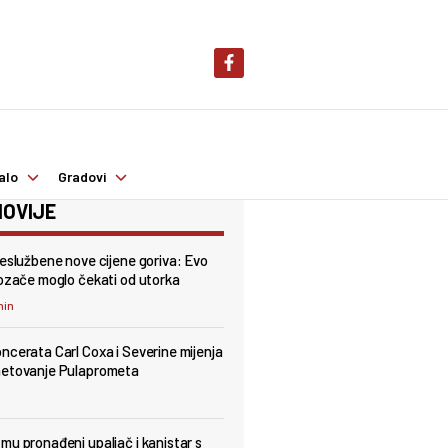
alo
Gradovi
OVIJE
neslužbene nove cijene goriva: Evo
vozače moglo čekati od utorka
min
ncerata Carl Coxa i Severine mijenja
metovanje Pulaprometa
mu pronađeni upaljač i kanistar s