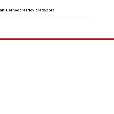
nni Cernogoraz
Novigrad
Sport