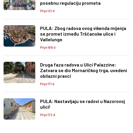
posebnu regulaciju prometa
Prije 121 d
PULA: Zbog radova ovog vikenda mijenja
se promet između Tršćanske ulice i
Vallelunge
Prije 168 d
Druga faza radova u Ulici Palazzine:
Zatvara se dio Mornaričkog trga, uvedeni
obilazni pravci
Prije 171 d
PULA: Nastavljaju se radovi u Nazorovoj
ulici!
Prije 172 d