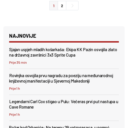
1
2
NAJNOVIJE
Sjajan uspjeh mladih košarkaša: Ekipa KK Pazin osvojila zlato
na državnoj završnici 3x3 Sprite Cupa
Prije 35 min
Rovinjka osvojila prvu nagradu za poeziju na međunarodnoj
književnoj manifestaciji u Sjevernoj Makedoniji
Prije 1 h
Legendarni Carl Cox stigao u Pulu: Večeras prvi put nastupa u
Cave Romane
Prije 1 h
Požar kod Orbanića: Na terenu 29 vatrogasaca, u pomoć