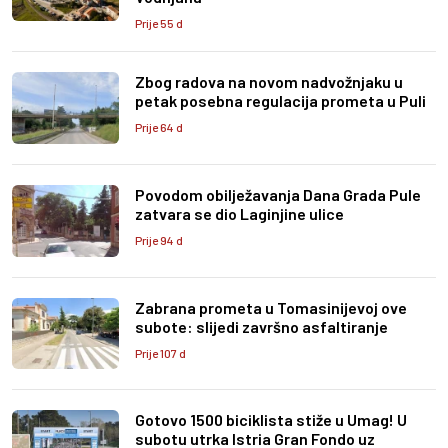
Prije 55 d
Zbog radova na novom nadvožnjaku u
petak posebna regulacija prometa u Puli
Prije 64 d
Povodom obilježavanja Dana Grada Pule
zatvara se dio Laginjine ulice
Prije 94 d
Zabrana prometa u Tomasinijevoj ove
subote: slijedi završno asfaltiranje
Prije 107 d
Gotovo 1500 biciklista stiže u Umag! U
subotu utrka Istria Gran Fondo uz