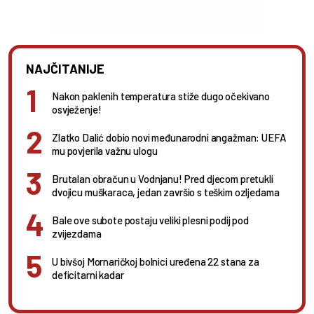
NAJČITANIJE
Nakon paklenih temperatura stiže dugo očekivano
osvježenje!
Zlatko Dalić dobio novi međunarodni angažman: UEFA
mu povjerila važnu ulogu
Brutalan obračun u Vodnjanu! Pred djecom pretukli
dvojicu muškaraca, jedan završio s teškim ozljedama
Bale ove subote postaju veliki plesni podij pod
zvijezdama
U bivšoj Mornaričkoj bolnici uređena 22 stana za
deficitarni kadar