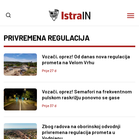
PRIVREMENA REGULACIJA
Vozači, oprez! Od danas nova regulacija
prometa na Velom Vrhu
Prije 27 d
Vozači, oprez! Semafori na frekventnom
pulskom raskrižju ponovno se gase
Prije 37 d
Zbog radova na oborinskoj odvodnji
privremena regulacija prometa u
Vodnjanu