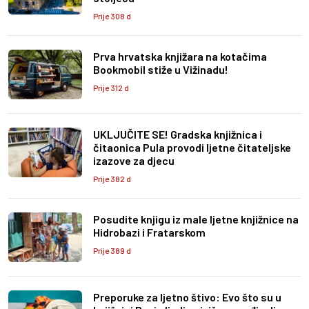
Prije 308 d
Prva hrvatska knjižara na kotačima
Bookmobil stiže u Vižinadu!
Prije 312 d
UKLJUČITE SE! Gradska knjižnica i
čitaonica Pula provodi ljetne čitateljske
izazove za djecu
Prije 382 d
Posudite knjigu iz male ljetne knjižnice na
Hidrobazi i Fratarskom
Prije 389 d
Preporuke za ljetno štivo: Evo što su u