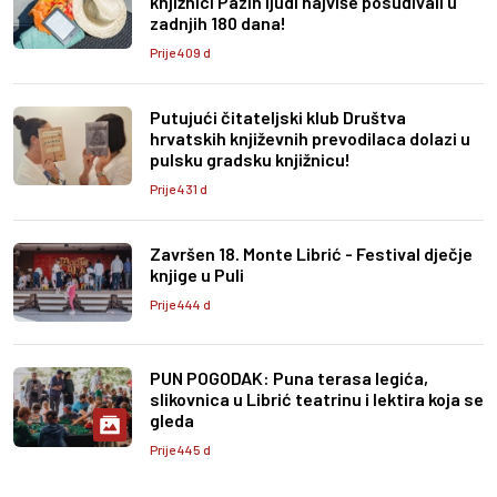
knjižnici Pazin ljudi najviše posuđivali u
zadnjih 180 dana!
Prije 409 d
Putujući čitateljski klub Društva
hrvatskih književnih prevodilaca dolazi u
pulsku gradsku knjižnicu!
Prije 431 d
Završen 18. Monte Librić - Festival dječje
knjige u Puli
Prije 444 d
PUN POGODAK: Puna terasa legića,
slikovnica u Librić teatrinu i lektira koja se
gleda
Prije 445 d