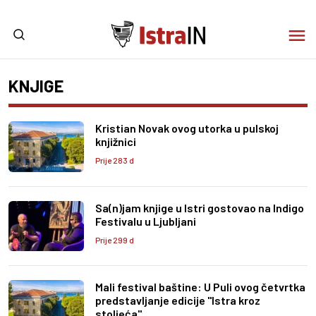
KNJIGE
Kristian Novak ovog utorka u pulskoj
knjižnici
Prije 283 d
Sa(n)jam knjige u Istri gostovao na Indigo
Festivalu u Ljubljani
Prije 299 d
Mali festival baštine: U Puli ovog četvrtka
predstavljanje edicije "Istra kroz
stoljeća"