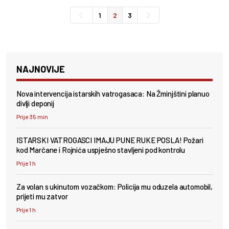
1
2
3
NAJNOVIJE
Nova intervencija istarskih vatrogasaca: Na Žminjštini planuo
divlji deponij
Prije 35 min
ISTARSKI VATROGASCI IMAJU PUNE RUKE POSLA! Požari
kod Marčane i Rojnića uspješno stavljeni pod kontrolu
Prije 1 h
Za volan s ukinutom vozačkom: Policija mu oduzela automobil,
prijeti mu zatvor
Prije 1 h