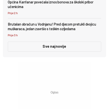
Općina Kanfanar povećala iznos bonova za školski pribor
učenicima
Prije 2 h
Brutalan obračun u Vodnjanu! Pred djecom pretukli dvojicu
muškaraca, jedan završio s teškim ozljedama
Prije 3 h
Sve najnovije