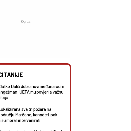
ČITANIJE
Zlatko Dalić dobio novi međunarodni
angažman: UEFA mu povjerila važnu
ulogu
Lokalizirana sva tri požara na
području Marčane, kanaderi ipak
isu morali intervenirati