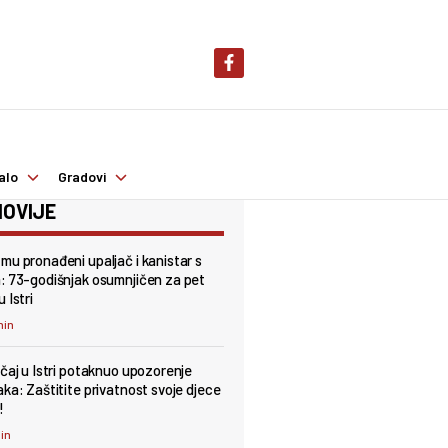
alo
Gradovi
OVIJE
mu pronađeni upaljač i kanistar s
: 73-godišnjak osumnjičen za pet
 Istri
min
učaj u Istri potaknuo upozorenje
aka: Zaštitite privatnost svoje djece
!
min