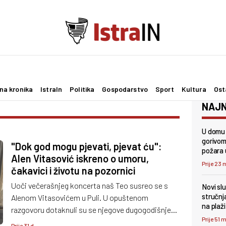
na kronika
IstraIn
Politika
Gospodarstvo
Sport
Kultura
Ost
NAJN
U domu 
gorivom
"Dok god mogu pjevati, pjevat ću":
požara u
Alen Vitasović iskreno o umoru,
Prije 23 
čakavici i životu na pozornici
Uoči večerašnjeg koncerta naš Teo susreo se s
Novi sl
stručnj
Alenom Vitasovićem u Puli. U opuštenom
na plaži
razgovoru dotaknuli su se njegove dugogodišnje
Prije 51 
karijere, glazbenih početaka, čakavice, Pule i
Prije 31 d