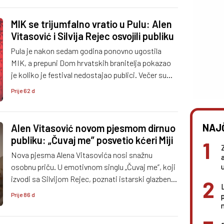
MIK se trijumfalno vratio u Pulu: Alen
Vitasović i Silvija Rejec osvojili publiku
Pula je nakon sedam godina ponovno ugostila
MIK, a prepuni Dom hrvatskih branitelja pokazao
je koliko je festival nedostajao publici. Večer su
obilježile emocije, pjesma i uvjerljiva pobjeda Alena
Prije 62 d
Vitasovića i Silvije Rejec.
NAJ
Alen Vitasović novom pjesmom dirnuo
publiku: „Čuvaj me” posvetio kćeri Miji
Nova pjesma Alena Vitasovića nosi snažnu
osobnu priču. U emotivnom singlu „Čuvaj me”, koji
izvodi sa Silvijom Rejec, poznati istarski glazbenik
publici otkriva nježniju stranu, a posebnu emociju
Prije 86 d
donosi i videospot u kojem se pojavljuje njegova
n
kći Mia.