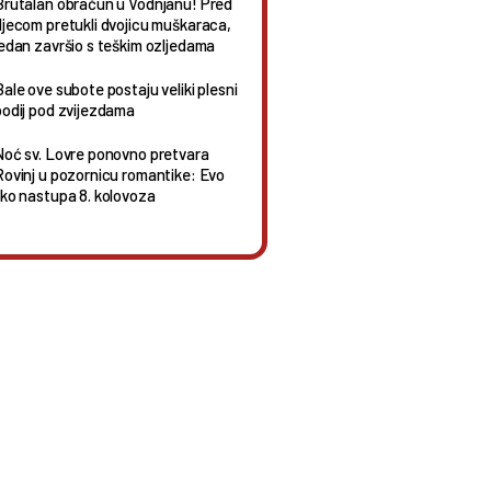
Brutalan obračun u Vodnjanu! Pred
djecom pretukli dvojicu muškaraca,
jedan završio s teškim ozljedama
Bale ove subote postaju veliki plesni
podij pod zvijezdama
Noć sv. Lovre ponovno pretvara
Rovinj u pozornicu romantike: Evo
tko nastupa 8. kolovoza