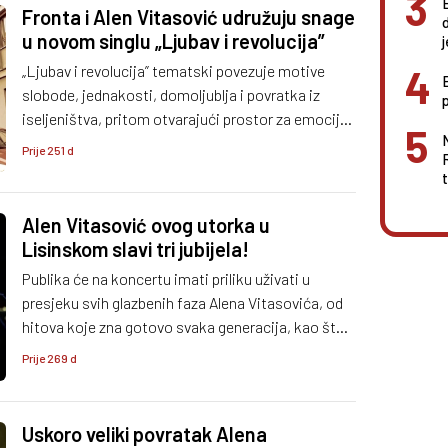
Fronta i Alen Vitasović udružuju snage
u novom singlu „Ljubav i revolucija”
„Ljubav i revolucija” tematski povezuje motive
slobode, jednakosti, domoljublja i povratka iz
iseljeništva, pritom otvarajući prostor za emociju i
simboliku koju donosi sam naslov.
Prije 251 d
Alen Vitasović ovog utorka u
Lisinskom slavi tri jubijela!
Publika će na koncertu imati priliku uživati u
presjeku svih glazbenih faza Alena Vitasovića, od
hitova koje zna gotovo svaka generacija, kao što
su „Gušti su gušti“ i „Brajde“, do pjesama koje su
Prije 269 d
mu kroz godine donijele prepoznatljiv status
glazbenika koji ostaje vjeran vlastitom izričaju.
Uskoro veliki povratak Alena