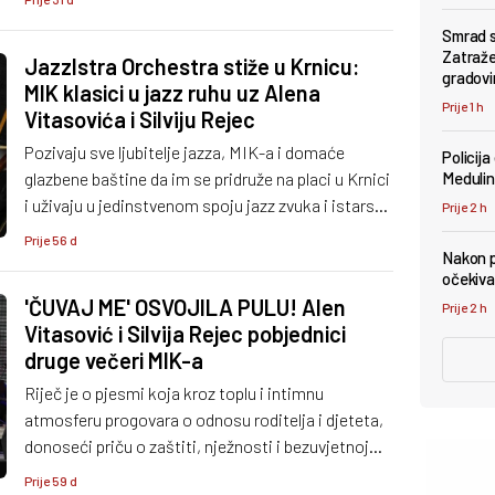
večerašnjeg nastupa. Donosimo najzanimljivije
Smrad s
dijelove razgovora.
Zatraže
JazzIstra Orchestra stiže u Krnicu:
gradovi
MIK klasici u jazz ruhu uz Alena
Prije 1 h
Vitasovića i Silviju Rejec
Pozivaju sve ljubitelje jazza, MIK-a i domaće
Policija
glazbene baštine da im se pridruže na placi u Krnici
Medulin
i uživaju u jedinstvenom spoju jazz zvuka i istarske
Prije 2 h
glazbene tradicije.
Prije 56 d
Nakon p
očekiva
'ČUVAJ ME' OSVOJILA PULU! Alen
Prije 2 h
Vitasović i Silvija Rejec pobjednici
druge večeri MIK-a
Riječ je o pjesmi koja kroz toplu i intimnu
atmosferu progovara o odnosu roditelja i djeteta,
donoseći priču o zaštiti, nježnosti i bezuvjetnoj
roditeljskoj ljubavi.
Prije 59 d