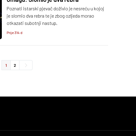
Poznati istarski pjevač doživio je nesreću u kojoj
je slomio dva rebra te je zbog ozljeda morao
otkazati subotnji nastup.
Prije 314 d
1
2