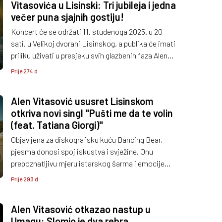
Vitasovića u Lisinski: Tri jubileja i jedna
večer puna sjajnih gostiju!
Koncert će se održati 11. studenoga 2025. u 20
sati, u Velikoj dvorani Lisinskog, a publika će imati
priliku uživati u presjeku svih glazbenih faza Alena
Vitasovića.
Prije 274 d
Alen Vitasović ususret Lisinskom
otkriva novi singl "Pušti me da te volin
(feat. Tatiana Giorgi)"
Objavljena za diskografsku kuću Dancing Bear,
pjesma donosi spoj iskustva i svježine. Onu
prepoznatljivu mjeru istarskog šarma i emocije
zbog koje publika Vitasovića već desetljećima
Prije 293 d
doživljava kao jednog od najautentičnijih glasova
hrvatske glazbe.
Alen Vitasović otkazao nastup u
Umagu: Slomio je dva rebra