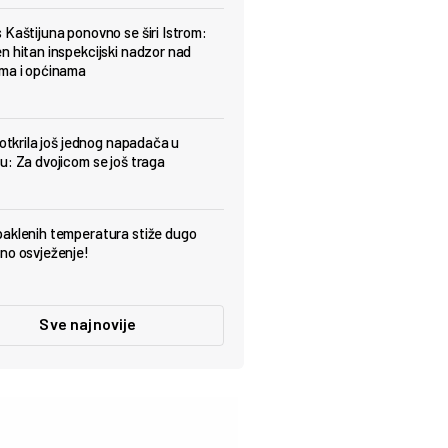
 Kaštijuna ponovno se širi Istrom:
n hitan inspekcijski nadzor nad
ma i općinama
 otkrila još jednog napadača u
u: Za dvojicom se još traga
aklenih temperatura stiže dugo
no osvježenje!
Sve najnovije